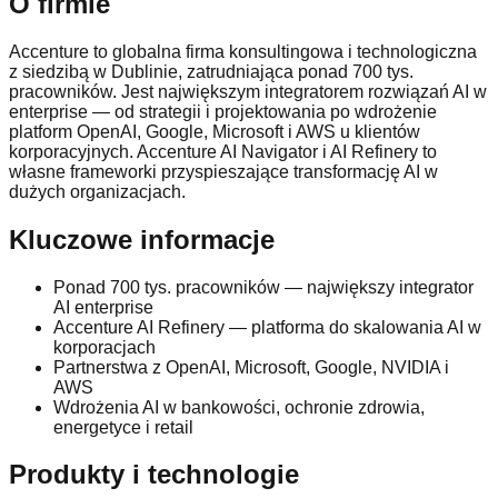
O firmie
Accenture to globalna firma konsultingowa i technologiczna
z siedzibą w Dublinie, zatrudniająca ponad 700 tys.
pracowników. Jest największym integratorem rozwiązań AI w
enterprise — od strategii i projektowania po wdrożenie
platform OpenAI, Google, Microsoft i AWS u klientów
korporacyjnych. Accenture AI Navigator i AI Refinery to
własne frameworki przyspieszające transformację AI w
dużych organizacjach.
Kluczowe informacje
Ponad 700 tys. pracowników — największy integrator
AI enterprise
Accenture AI Refinery — platforma do skalowania AI w
korporacjach
Partnerstwa z OpenAI, Microsoft, Google, NVIDIA i
AWS
Wdrożenia AI w bankowości, ochronie zdrowia,
energetyce i retail
Produkty i technologie