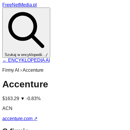
FreeNetMedia.pl
Szukaj w encyklopedii...
/
← ENCYKLOPEDIA AI
Firmy AI ›
Accenture
Accenture
$163.29
▼
-0.83%
ACN
accenture.com
↗