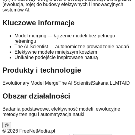
(ewolucja, roje) do budowy efektywnych i innowacyjnych
systemów AI.
Kluczowe informacje
Model merging — łączenie modeli bez pełnego
retreningu
The AI Scientist — autonomiczne prowadzenie badań
Efektywne modele mniejszym kosztem
Unikalne podejście inspirowane naturą
Produkty i technologie
Evolutionary Model Merge
The AI Scientist
Sakana LLM
TAID
Obszar działalności
Badania podstawowe, efektywność modeli, ewolucyjne
metody treningu i automatyzacja nauki.
@
©
2026
FreeNetMedia.pl
·