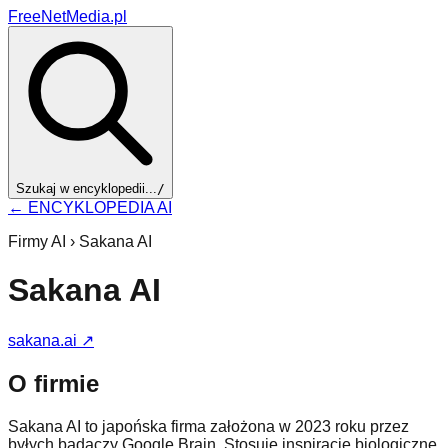
FreeNetMedia.pl
Szukaj w encyklopedii...
/
← ENCYKLOPEDIA AI
Firmy AI ›
Sakana AI
Sakana AI
sakana.ai
↗
O firmie
Sakana AI to japońska firma założona w 2023 roku przez
byłych badaczy Google Brain. Stosuje inspiracje biologiczne