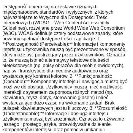
Dostępność opiera się na zestawie uznanych
międzynarodowo standardów i wytycznych, z których
najważniejsze to Wytyczne dla Dostępności Treści
Internetowych (WCAG – Web Content Accessibility
Guidelines), rozwijane przez World Wide Web Consortium
(W3C). WCAG definiuje cztery podstawowe zasady, które
powinny spełniać dostępne treści i aplikacje: 1.
**Postrzegalność (Perceivable):** Informacje i komponenty
interfejsu użytkownika muszą być prezentowane w sposób,
który może być postrzegany przez użytkowników. Oznacza
to, że muszą istnieć alternatywy tekstowe dla treści
nietekstowych (np. opisy obrazów dla osób niewidomych),
napisy i transkrypcje dla mediów audio/wideo oraz
wystarczający kontrast kolorów. 2. **Funkcjonalność
(Operable):** Komponenty interfejsu i nawigacja muszą być
możliwe do obsługi. Użytkownicy muszą mieć możliwość
interakcji z systemem za pomocą różnych metod (np.
klawiatura, mysz, dotyk, sterowanie głosem) i mieć
wystarczająco dużo czasu na wykonanie zadań. Brak
pułapek klawiaturowych jest tu kluczowy. 3. **Zrozumiałość
(Understandable):** Informacje i obsługa interfejsu
użytkownika muszą być zrozumiałe. Oznacza to używanie
jasnego i prostego języka, przewidywalne działanie
komponentów interfejsu oraz pomoc w unikaniu i