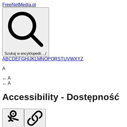
FreeNetMedia.pl
Szukaj w encyklopedii...
/
A
B
C
D
E
F
G
H
I
J
K
L
M
N
O
P
Q
R
S
T
U
V
W
X
Y
Z
A
←
A
←
A
Accessibility - Dostępność