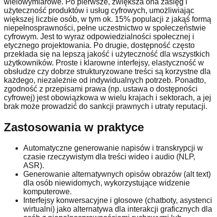
wielowymiarowe. Po pierwsze, zwiększa ona zasięg i
użyteczność produktów i usług cyfrowych, umożliwiając
większej liczbie osób, w tym ok. 15% populacji z jakąś formą
niepełnosprawności, pełne uczestnictwo w społeczeństwie
cyfrowym. Jest to wyraz odpowiedzialności społecznej i
etycznego projektowania. Po drugie, dostępność często
przekłada się na lepszą jakość i użyteczność dla wszystkich
użytkowników. Proste i klarowne interfejsy, elastyczność w
obsłudze czy dobrze strukturyzowane treści są korzystne dla
każdego, niezależnie od indywidualnych potrzeb. Ponadto,
zgodność z przepisami prawa (np. ustawa o dostępności
cyfrowej) jest obowiązkowa w wielu krajach i sektorach, a jej
brak może prowadzić do sankcji prawnych i utraty reputacji.
Zastosowania w praktyce
Automatyczne generowanie napisów i transkrypcji w
czasie rzeczywistym dla treści wideo i audio (NLP,
ASR).
Generowanie alternatywnych opisów obrazów (alt text)
dla osób niewidomych, wykorzystujące widzenie
komputerowe.
Interfejsy konwersacyjne i głosowe (chatboty, asystenci
wirtualni) jako alternatywa dla interakcji graficznych dla