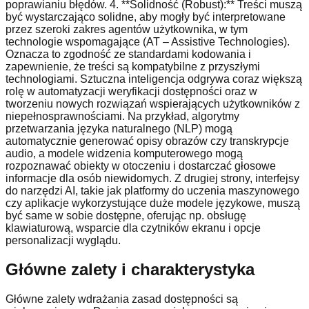
poprawianiu błędów. 4. **Solidność (Robust):** Treści muszą
być wystarczająco solidne, aby mogły być interpretowane
przez szeroki zakres agentów użytkownika, w tym
technologie wspomagające (AT – Assistive Technologies).
Oznacza to zgodność ze standardami kodowania i
zapewnienie, że treści są kompatybilne z przyszłymi
technologiami. Sztuczna inteligencja odgrywa coraz większą
rolę w automatyzacji weryfikacji dostępności oraz w
tworzeniu nowych rozwiązań wspierających użytkowników z
niepełnosprawnościami. Na przykład, algorytmy
przetwarzania języka naturalnego (NLP) mogą
automatycznie generować opisy obrazów czy transkrypcje
audio, a modele widzenia komputerowego mogą
rozpoznawać obiekty w otoczeniu i dostarczać głosowe
informacje dla osób niewidomych. Z drugiej strony, interfejsy
do narzędzi AI, takie jak platformy do uczenia maszynowego
czy aplikacje wykorzystujące duże modele językowe, muszą
być same w sobie dostępne, oferując np. obsługę
klawiaturową, wsparcie dla czytników ekranu i opcje
personalizacji wyglądu.
Główne zalety i charakterystyka
Główne zalety wdrażania zasad dostępności są