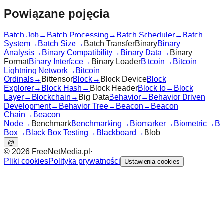
Powiązane pojęcia
Batch Job
→
Batch Processing
→
Batch Scheduler
→
Batch
System
→
Batch Size
→
Batch Transfer
Binary
Binary
Analysis
→
Binary Compatibility
→
Binary Data
→
Binary
Format
Binary Interface
→
Binary Loader
Bitcoin
→
Bitcoin
Lightning Network
→
Bitcoin
Ordinals
→
Bittensor
Block
→
Block Device
Block
Explorer
→
Block Hash
→
Block Header
Block Io
→
Block
Layer
→
Blockchain
→
Big Data
Behavior
→
Behavior Driven
Development
→
Behavior Tree
→
Beacon
→
Beacon
Chain
→
Beacon
Node
→
Benchmark
Benchmarking
→
Biomarker
→
Biometric
→
B
Box
→
Black Box Testing
→
Blackboard
→
Blob
@
©
2026
FreeNetMedia.pl
·
Pliki cookies
Polityka prywatności
Ustawienia cookies