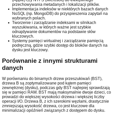
przechowywania metadanych i lokalizacji plików.
Implementacja indeksów w niektórych bazach danych
NoSQL (np. MongoDB) do przyspieszenia zapytań na
wybranych polach.
Tworzenie i zarządzanie indeksami w silnikach
wyszukiwania, w których ważne jest szybkie
odnajdywanie dokumentów na podstawie słów
kluczowych.
Systemy pamięci wirtualnej i zarządzanie pamięcią
podręczną, gdzie szybki dostęp do bloków danych na
dysku jest kluczowy.
Porównanie z innymi strukturami
danych
W porównaniu do binarnych drzew przeszukiwań (BST),
drzewa B są zoptymalizowane pod kątem pamięci
zewnętrznej (dysku), podczas gdy BST najlepiej sprawdzają
się w pamięci RAM. BST mają maksymalnie dwoje dzieci, co
prowadzi do większej wysokości drzewa i większej liczby
operacji I/O. Drzewa B, z ich szerokimi węzłami, drastycznie
zmniejszają wysokość drzewa, co jest kluczowe dla
minimalizacji opóźnień związanych z dostępem do dysku.