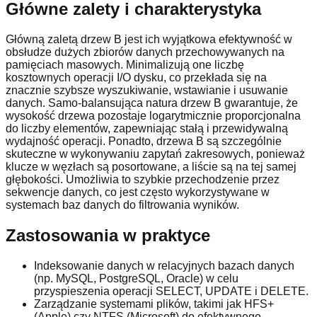
Główne zalety i charakterystyka
Główną zaletą drzew B jest ich wyjątkowa efektywność w
obsłudze dużych zbiorów danych przechowywanych na
pamięciach masowych. Minimalizują one liczbę
kosztownych operacji I/O dysku, co przekłada się na
znacznie szybsze wyszukiwanie, wstawianie i usuwanie
danych. Samo-balansująca natura drzew B gwarantuje, że
wysokość drzewa pozostaje logarytmicznie proporcjonalna
do liczby elementów, zapewniając stałą i przewidywalną
wydajność operacji. Ponadto, drzewa B są szczególnie
skuteczne w wykonywaniu zapytań zakresowych, ponieważ
klucze w węzłach są posortowane, a liście są na tej samej
głębokości. Umożliwia to szybkie przechodzenie przez
sekwencje danych, co jest często wykorzystywane w
systemach baz danych do filtrowania wyników.
Zastosowania w praktyce
Indeksowanie danych w relacyjnych bazach danych
(np. MySQL, PostgreSQL, Oracle) w celu
przyspieszenia operacji SELECT, UPDATE i DELETE.
Zarządzanie systemami plików, takimi jak HFS+
(Apple) czy NTFS (Microsoft) do efektywnego