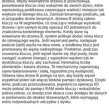
drzewa. Węzły wewnętrzne drzewa B przechowują
posortowane klucze oraz wskaźniki do swoich dzieci, które
reprezentują poddrzewa zawierające wartości mniejsze lub
większe od danego klucza. Zamiast binarnego podziału, jak
w przypadku drzew binarnych, drzewa B dzielą zakres
kluczy na M segmentów, co znacząco redukuje wysokość
drzewa i tym samym liczbę operacji I/O potrzebnych do
znalezienia konkretnego elementu. Kiedy dane są
wstawiane do drzewa B, system próbuje dodać nowy klucz
do istniejącego węzła. Jeśli węzeł jest pełny, następuje
podział (split) węzła na dwa nowe, a środkowy klucz jest
promowany do węzła nadrzędnego. Podobnie, podczas
usuwania klucza, jeśli węzeł stanie się zbyt pusty, może
nastąpić scalenie (merge) z sąsiednim węzłem lub re-
dystrybucja kluczy, aby zachować minimalną liczbę
elementów i balans drzewa. Te mechanizmy zapewniają
samo-balansowanie i stałą, logarytmiczną wydajność.
Główna idea drzew B polega na tym, aby każdy węzeł
wypełniał jeden lub więcej bloków pamięci dyskowej. Dzięki
temu, podczas przeszukiwania, pojedyncza operacja I/O
może pobrać do pamięci RAM wiele kluczy i wskaźników
jednocześnie, co drastycznie skraca czas dostępu do danych
w porównaniu do struktur drzewiastych, które wymagają
wielu indywidualnych odczytów z dysku.