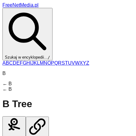
FreeNetMedia.pl
Szukaj w encyklopedii...
/
A
B
C
D
E
F
G
H
I
J
K
L
M
N
O
P
Q
R
S
T
U
V
W
X
Y
Z
B
←
B
←
B
B Tree