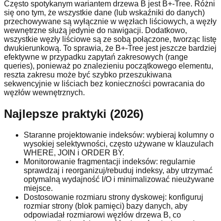
Często spotykanym wariantem drzewa B jest B+-Tree. Różni
się ono tym, że wszystkie dane (lub wskaźniki do danych)
przechowywane są wyłącznie w węzłach liściowych, a węzły
wewnętrzne służą jedynie do nawigacji. Dodatkowo,
wszystkie węzły liściowe są ze sobą połączone, tworząc listę
dwukierunkową. To sprawia, że B+-Tree jest jeszcze bardziej
efektywne w przypadku zapytań zakresowych (range
queries), ponieważ po znalezieniu początkowego elementu,
reszta zakresu może być szybko przeszukiwana
sekwencyjnie w liściach bez konieczności powracania do
węzłów wewnętrznych.
Najlepsze praktyki (2026)
Staranne projektowanie indeksów: wybieraj kolumny o
wysokiej selektywności, często używane w klauzulach
WHERE, JOIN i ORDER BY.
Monitorowanie fragmentacji indeksów: regularnie
sprawdzaj i reorganizuj/rebuduj indeksy, aby utrzymać
optymalną wydajność I/O i minimalizować nieużywane
miejsce.
Dostosowanie rozmiaru strony dyskowej: konfiguruj
rozmiar strony (blok pamięci) bazy danych, aby
odpowiadał rozmiarowi węzłów drzewa B, co