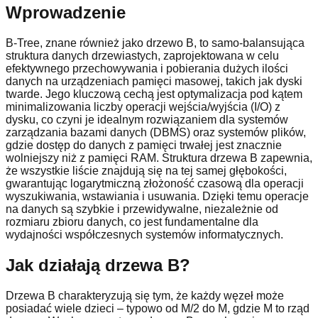
Wprowadzenie
B-Tree, znane również jako drzewo B, to samo-balansująca
struktura danych drzewiastych, zaprojektowana w celu
efektywnego przechowywania i pobierania dużych ilości
danych na urządzeniach pamięci masowej, takich jak dyski
twarde. Jego kluczową cechą jest optymalizacja pod kątem
minimalizowania liczby operacji wejścia/wyjścia (I/O) z
dysku, co czyni je idealnym rozwiązaniem dla systemów
zarządzania bazami danych (DBMS) oraz systemów plików,
gdzie dostęp do danych z pamięci trwałej jest znacznie
wolniejszy niż z pamięci RAM. Struktura drzewa B zapewnia,
że wszystkie liście znajdują się na tej samej głębokości,
gwarantując logarytmiczną złożoność czasową dla operacji
wyszukiwania, wstawiania i usuwania. Dzięki temu operacje
na danych są szybkie i przewidywalne, niezależnie od
rozmiaru zbioru danych, co jest fundamentalne dla
wydajności współczesnych systemów informatycznych.
Jak działają drzewa B?
Drzewa B charakteryzują się tym, że każdy węzeł może
posiadać wiele dzieci – typowo od M/2 do M, gdzie M to rząd