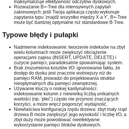
maksymalizuje efektywność odczytów dyskowych.
Rozważanie B+-Tree dla intensywnych zapytań
zakresowych: jeśli Twoja aplikacja często wykonuje
zapytania typu 'znajdź wszystko między X a Y', B+-Tree
może być bardziej optymalne niż standardowe B-Tree.
Typowe błędy i pułapki
Nadmierne indeksowanie: tworzenie indeksów na zbyt
wielu kolumnach może zwiększyć obciążenie
operacjami zapisu (INSERT, UPDATE, DELETE) i
zużycie pamięci, paradoksalnie spowalniając system.
Brak zrozumienia kosztów I/O: ignorowanie faktu, że
dostęp do dysku jest znacznie wolniejszy niż do
pamięci RAM, prowadzi do projektowania struktur
nieoptymalnych dla pamięci zewnętrznej.
Używanie kluczy o niskiej kardynalności:
indeksowanie kolumn z niewielką liczbą unikalnych
wartości (np. 'płeć') często nie przynosi znaczących
korzyści, a może wręcz pogorszyć wydajność.
Niewłaściwa konfiguracja rzędu drzewa: zbyt mały rząd
drzewa B może zwiększyć jego wysokość i liczbę I/O, a
zbyt duży może powodować nieefektywne
wykorzystanie pamięci bloków dyskowych.