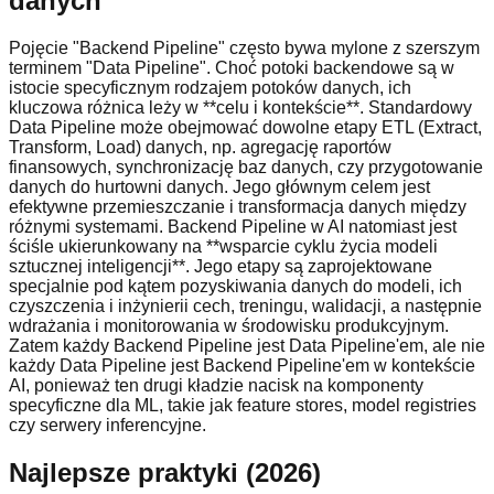
danych
Pojęcie "Backend Pipeline" często bywa mylone z szerszym
terminem "Data Pipeline". Choć potoki backendowe są w
istocie specyficznym rodzajem potoków danych, ich
kluczowa różnica leży w **celu i kontekście**. Standardowy
Data Pipeline może obejmować dowolne etapy ETL (Extract,
Transform, Load) danych, np. agregację raportów
finansowych, synchronizację baz danych, czy przygotowanie
danych do hurtowni danych. Jego głównym celem jest
efektywne przemieszczanie i transformacja danych między
różnymi systemami. Backend Pipeline w AI natomiast jest
ściśle ukierunkowany na **wsparcie cyklu życia modeli
sztucznej inteligencji**. Jego etapy są zaprojektowane
specjalnie pod kątem pozyskiwania danych do modeli, ich
czyszczenia i inżynierii cech, treningu, walidacji, a następnie
wdrażania i monitorowania w środowisku produkcyjnym.
Zatem każdy Backend Pipeline jest Data Pipeline'em, ale nie
każdy Data Pipeline jest Backend Pipeline'em w kontekście
AI, ponieważ ten drugi kładzie nacisk na komponenty
specyficzne dla ML, takie jak feature stores, model registries
czy serwery inferencyjne.
Najlepsze praktyki (2026)