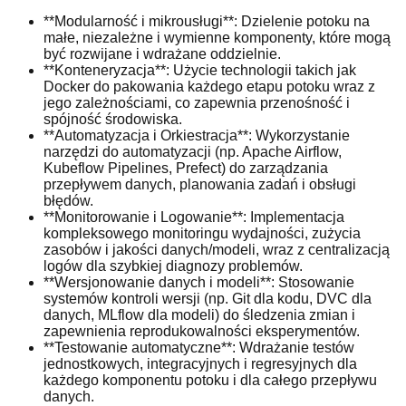
**Modularność i mikrousługi**: Dzielenie potoku na
małe, niezależne i wymienne komponenty, które mogą
być rozwijane i wdrażane oddzielnie.
**Konteneryzacja**: Użycie technologii takich jak
Docker do pakowania każdego etapu potoku wraz z
jego zależnościami, co zapewnia przenośność i
spójność środowiska.
**Automatyzacja i Orkiestracja**: Wykorzystanie
narzędzi do automatyzacji (np. Apache Airflow,
Kubeflow Pipelines, Prefect) do zarządzania
przepływem danych, planowania zadań i obsługi
błędów.
**Monitorowanie i Logowanie**: Implementacja
kompleksowego monitoringu wydajności, zużycia
zasobów i jakości danych/modeli, wraz z centralizacją
logów dla szybkiej diagnozy problemów.
**Wersjonowanie danych i modeli**: Stosowanie
systemów kontroli wersji (np. Git dla kodu, DVC dla
danych, MLflow dla modeli) do śledzenia zmian i
zapewnienia reprodukowalności eksperymentów.
**Testowanie automatyczne**: Wdrażanie testów
jednostkowych, integracyjnych i regresyjnych dla
każdego komponentu potoku i dla całego przepływu
danych.