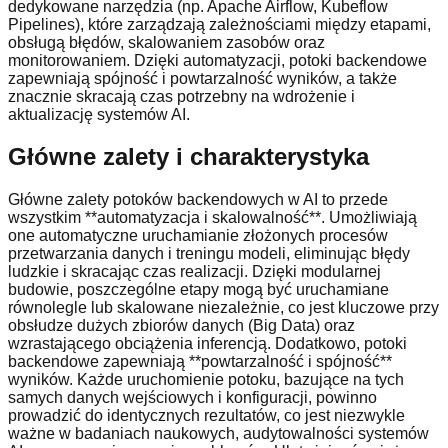
dedykowane narzędzia (np. Apache Airflow, Kubeflow
Pipelines), które zarządzają zależnościami między etapami,
obsługą błędów, skalowaniem zasobów oraz
monitorowaniem. Dzięki automatyzacji, potoki backendowe
zapewniają spójność i powtarzalność wyników, a także
znacznie skracają czas potrzebny na wdrożenie i
aktualizację systemów AI.
Główne zalety i charakterystyka
Główne zalety potoków backendowych w AI to przede
wszystkim **automatyzacja i skalowalność**. Umożliwiają
one automatyczne uruchamianie złożonych procesów
przetwarzania danych i treningu modeli, eliminując błędy
ludzkie i skracając czas realizacji. Dzięki modularnej
budowie, poszczególne etapy mogą być uruchamiane
równolegle lub skalowane niezależnie, co jest kluczowe przy
obsłudze dużych zbiorów danych (Big Data) oraz
wzrastającego obciążenia inferencją. Dodatkowo, potoki
backendowe zapewniają **powtarzalność i spójność**
wyników. Każde uruchomienie potoku, bazujące na tych
samych danych wejściowych i konfiguracji, powinno
prowadzić do identycznych rezultatów, co jest niezwykle
ważne w badaniach naukowych, audytowalności systemów