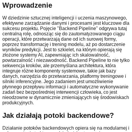
Wprowadzenie
W dziedzinie sztucznej inteligencji i uczenia maszynowego,
efektywne zarządzanie danymi i procesami jest kluczowe dla
sukcesu projektu. Pojęcie "Backend Pipeline" odgrywa tutaj
centralną rolę, odnosząc się do zautomatyzowanego ciągu
operacji, które przetwarzają dane od ich surowej formy,
poprzez transformację i trening modelu, aż po dostarczenie
wyników predykcji. Jest to szkielet, na którym opierają się
złożone systemy AI, zapewniając ich skalowalność,
powtarzalność i niezawodność. Backend Pipeline to nie tylko
sekwencja kroków, ale przemyślana architektura, która
integruje różne komponenty systemowe, takie jak bazy
danych, narzędzia do przetwarzania, platformy treningowe i
silniki inferencyjne. Jego zadaniem jest umożliwienie
płynnego przepływu informacji i automatyczne wykonywanie
zadań bez bezpośredniej interwencji człowieka, co jest
nieodzowne w dynamicznie zmieniających się środowiskach
produkcyjnych.
Jak działają potoki backendowe?
Działanie potoków backendowych opiera się na modularnej i