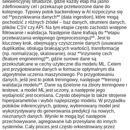
sekwencyjnej strukturze, gdzie każdy etap ma jasno
zdefiniowany cel i przekazuje przetworzone dane do
kolejnego. Typowy potok backendowy w AI rozpoczyna się
od **pozyskiwania danych** (data ingestion), które mogą
pochodzić z różnych źródeł – baz danych, strumieni danych,
plików CSV czy API. Na tym etapie często zachodzi wstępne
filtrowanie i walidacja. Następnie dane trafiają do **etapu
przetwarzania wstępnego (preprocessingu)**. Jest to
kluczowy krok, obejmujący czyszczenie danych (usuwanie
duplikatów, obsługa brakujących wartości), transformację
(np. normalizację, skalowanie), oraz **inżynierię cech
(feature engineering)**, gdzie surowe dane są
przekształcane w cechy użyteczne dla modelu ML. Celem
jest przygotowanie danych w formacie optymalnym dla
algorytmów uczenia maszynowego. Po przygotowaniu
danych, jeśli jest to potok treningowy, następuje **trening i
walidacja modelu**. Dane są dzielone na zbiory treningowe i
testowe, a model ML jest uczony, a następnie jego
wydajność jest oceniana. Często obejmuje to także strojenie
hiperparametrów i wybór najlepszego modelu. W przypadku
potoków inferencyjnych, gotowy, wytrenowany model jest
wykorzystywany do generowania predykcji na nowych,
nieznanych danych. Wyniki te mogą być następnie
przechowywane, agregowane lub przesyłane do innych
systemów. Cały proces jest często orkiestrowany przez