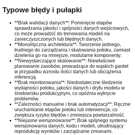
Typowe błędy i pułapki
**Brak walidacji danych**: Pominięcie etapów
sprawdzania jakości i spójności danych wejściowych,
co może prowadzić do trenowania modeli na
zanieczyszczonych lub błędnych danych.
**Monolityczna architektura**: Tworzenie jednego,
trudnego do zarządzania i skalowania potoku, zamiast
dzielenia go na mniejsze, modularne komponenty.
**Niewystarczające skalowanie**: Niewłaściwe
planowanie zasobów, prowadzące do wąskich gardeł
w przypadku wzrostu ilości danych lub obciążenia
inferencją.
**Brak monitorowania**: Niedostateczne śledzenie
wydajności potoku, jakości danych i dryfu modelu w
środowisku produkcyjnym, co opóźnia wykrycie
problemów.
**Zależności manualne i brak automatyzacji**: Ręczne
uruchamianie etapów potoku lub interwencje, co
zwiększa ryzyko błędów i zmniejsza powtarzalność.
**Niejasne wersjonowanie**: Brak spójnego systemu
wersjonowania danych, kodu i modeli, utrudniający
reprodukcję wyników i zarządzanie zmianami.