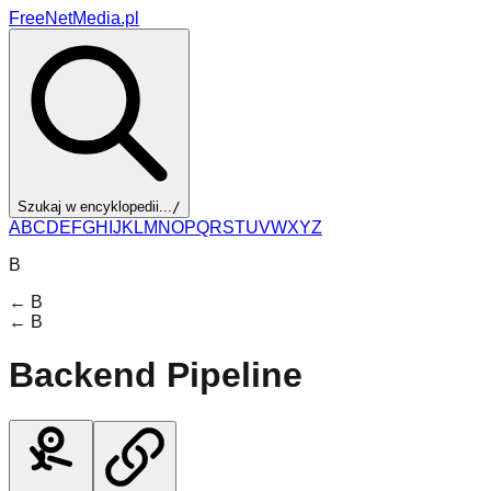
FreeNetMedia.pl
Szukaj w encyklopedii...
/
A
B
C
D
E
F
G
H
I
J
K
L
M
N
O
P
Q
R
S
T
U
V
W
X
Y
Z
B
←
B
←
B
Backend Pipeline