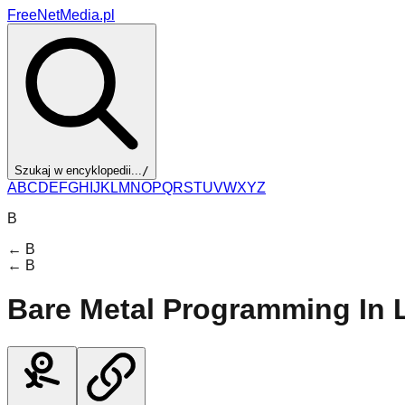
FreeNetMedia.pl
Szukaj w encyklopedii...
/
A
B
C
D
E
F
G
H
I
J
K
L
M
N
O
P
Q
R
S
T
U
V
W
X
Y
Z
B
←
B
←
B
Bare Metal Programming In