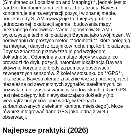
(Simultaneous Localization and Mapping)**, jednak jest to
bardziej fundamentalna technika. Lokalizacja Bayesa
koncentruje się na estymacji pozycji w znanej mapie,
podczas gdy SLAM rozwiązuje trudniejszy problem
jednoczesnej lokalizacji agenta i budowania mapy
nieznanego środowiska. Wiele algorytmów SLAM-u
wykorzystuje techniki lokalizacji Bayesa jako swój rdzeń. W
porównaniu do prostych metod **odometrii**, które polegają
na integracji danych z czujników ruchu (np. kół), lokalizacja
Bayesa znacząco przewyższa je pod względem
dokładności. Odometria akumuluje błędy w czasie, co
prowadzi do dryfu pozycji, natomiast lokalizacja Bayesa
aktywnie koryguje te błędy za pomocą obserwacji
zewnętrznych sensorów. Z kolei w stosunku do **GPS**,
lokalizacja Bayesa oferuje znacznie wyższą precyzję i jest
niezależna od zewnętrznych sygnałów satelitarnych, co
pozwala na jej zastosowanie w środowiskach, gdzie GPS
jest niedostępny lub niewystarczająco dokładny (np.
wewnątrz budynków, pod wodą, w terenach
zurbanizowanych z efektem 'kanionu miejskiego'). Może
również integrować dane GPS jako jedną z wielu
obserwacji.
Najlepsze praktyki (2026)