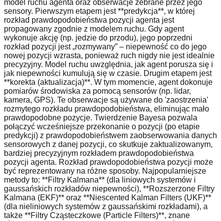
model ruchu agenta oraz obserwacje zebrane przez jego
sensory. Pierwszym etapem jest **predykcja**, w której
rozkład prawdopodobieństwa pozycji agenta jest
propagowany zgodnie z modelem ruchu. Gdy agent
wykonuje akcję (np. jedzie do przodu), jego poprzedni
rozkład pozycji jest „rozmywany” – niepewność co do jego
nowej pozycji wzrasta, ponieważ ruch nigdy nie jest idealnie
precyzyjny. Model ruchu uwzględnia, jak agent porusza się i
jak niepewności kumulują się w czasie. Drugim etapem jest
**korekta (aktualizacja)**. W tym momencie, agent dokonuje
pomiarów środowiska za pomocą sensorów (np. lidar,
kamera, GPS). Te obserwacje są używane do 'zaostrzenia'
rozmytego rozkładu prawdopodobieństwa, eliminując mało
prawdopodobne pozycje. Twierdzenie Bayesa pozwala
połączyć wcześniejsze przekonanie o pozycji (po etapie
predykcji) z prawdopodobieństwem zaobserwowania danych
sensorowych z danej pozycji, co skutkuje zaktualizowanym,
bardziej precyzyjnym rozkładem prawdopodobieństwa
pozycji agenta. Rozkład prawdopodobieństwa pozycji może
być reprezentowany na różne sposoby. Najpopularniejsze
metody to: **Filtry Kalmana** (dla liniowych systemów i
gaussańskich rozkładów niepewności), **Rozszerzone Filtry
Kalmana (EKF)** oraz **Niescented Kalman Filters (UKF)**
(dla nieliniowych systemów z gaussańskimi rozkładami), a
także **Filtry Cząsteczkowe (Particle Filters)**, znane