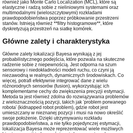
również jako Monte Carlo Localization (MCL), które są
elastyczne i radzą sobie z nieliniowymi systemami oraz
multimodalnymi (wieloszczytowymi) rozkładami
prawdopodobieństwa poprzez próbkowanie przestrzeni
stanów. Istnieją również **filtry histogramowe**, które
dyskretyzują przestrzeń na siatkę komórek.
Główne zalety i charakterystyka
Główne zalety lokalizacji Bayesa wynikają z jej
probabilistycznego podejścia, które pozwala na skuteczne
radzenie sobie z niepewnością. Jest odporna na szum
sensorowy i niedokładności modeli ruchu, co czyni ją
niezawodną w realnych, dynamicznych środowiskach. Co
więcej, potrafi efektywnie integrować dane z wielu
różnorodnych sensorów (fusion), wykorzystując ich
komplementarne cechy do zwiększenia precyzji estymacji.
Metoda ta jest również zdolna do rozwiązywania problemów
z wieloznacznością pozycji, takich jak 'problem porwanego
robota' (kidnapped robot problem), gdzie robot jest
umieszczany w nieznanej pozycji i musi na nowo określić
swoje położenie. Dzięki utrzymywaniu rozkładu
prawdopodobieństwa, a nie tylko pojedynczej estymacji,
lokalizacja Bayesa może reprezentować wiele możliwych