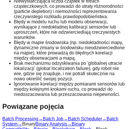
Niewystarczająca liczba cząstek w filtrach
cząsteczkowych, co prowadzi do utraty różnorodności
(particle depletion) i niemożności reprezentowania
rzeczywistego rozkładu prawdopodobieństwa.
Błędy w modelu ruchu lub modelu obserwacji,
wynikające z niedokładnej kalibracji sensorów lub
uproszczeń, które nie odzwierciedlają rzeczywistych
warunków.
Błędy w mapie środowiska (np. niedokładności mapy,
dynamiczne zmiany w środowisku nieodzwierciedlone
na mapie), które prowadzą do błędnych korelacji
między obserwacjami a mapą.
Brak mechanizmu odzyskiwania po 'globalnej utracie
lokalizacji' (global localization failure), gdy robot nie
wie, gdzie się znajduje, i nie potrafi skutecznie na
nowo określić swojej pozycji.
Ignorowanie korelacji między pomiarami sensorów lub
między kolejnymi krokami ruchu, co prowadzi do
niedoszacowania lub przeszacowania niepewności.
Powiązane pojęcia
Batch Processing
→
Batch Job
→
Batch Scheduler
→
Batch
System
→
Binary
Binary Analysis
→
Binary