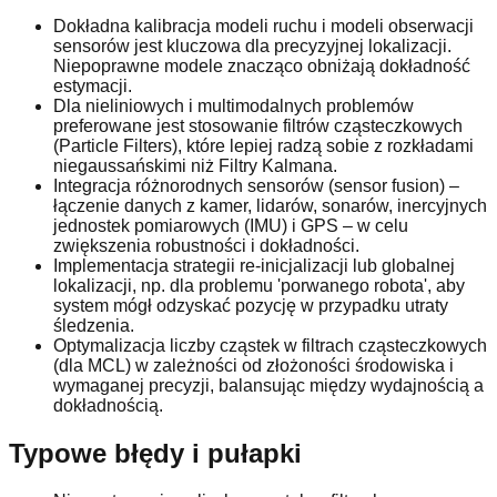
Dokładna kalibracja modeli ruchu i modeli obserwacji
sensorów jest kluczowa dla precyzyjnej lokalizacji.
Niepoprawne modele znacząco obniżają dokładność
estymacji.
Dla nieliniowych i multimodalnych problemów
preferowane jest stosowanie filtrów cząsteczkowych
(Particle Filters), które lepiej radzą sobie z rozkładami
niegaussańskimi niż Filtry Kalmana.
Integracja różnorodnych sensorów (sensor fusion) –
łączenie danych z kamer, lidarów, sonarów, inercyjnych
jednostek pomiarowych (IMU) i GPS – w celu
zwiększenia robustności i dokładności.
Implementacja strategii re-inicjalizacji lub globalnej
lokalizacji, np. dla problemu 'porwanego robota', aby
system mógł odzyskać pozycję w przypadku utraty
śledzenia.
Optymalizacja liczby cząstek w filtrach cząsteczkowych
(dla MCL) w zależności od złożoności środowiska i
wymaganej precyzji, balansując między wydajnością a
dokładnością.
Typowe błędy i pułapki