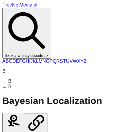
FreeNetMedia.pl
Szukaj w encyklopedii...
/
A
B
C
D
E
F
G
H
I
J
K
L
M
N
O
P
Q
R
S
T
U
V
W
X
Y
Z
B
←
B
←
B
Bayesian Localization