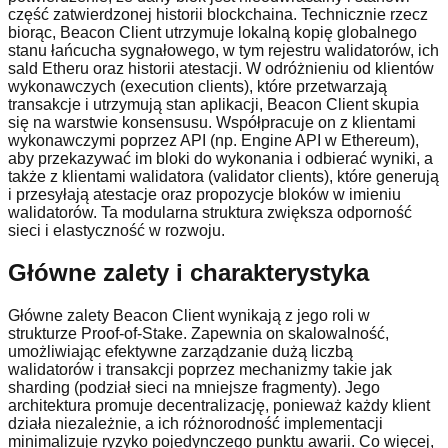
część zatwierdzonej historii blockchaina. Technicznie rzecz
biorąc, Beacon Client utrzymuje lokalną kopię globalnego
stanu łańcucha sygnałowego, w tym rejestru walidatorów, ich
sald Etheru oraz historii atestacji. W odróżnieniu od klientów
wykonawczych (execution clients), które przetwarzają
transakcje i utrzymują stan aplikacji, Beacon Client skupia
się na warstwie konsensusu. Współpracuje on z klientami
wykonawczymi poprzez API (np. Engine API w Ethereum),
aby przekazywać im bloki do wykonania i odbierać wyniki, a
także z klientami walidatora (validator clients), które generują
i przesyłają atestacje oraz propozycje bloków w imieniu
walidatorów. Ta modularna struktura zwiększa odporność
sieci i elastyczność w rozwoju.
Główne zalety i charakterystyka
Główne zalety Beacon Client wynikają z jego roli w
strukturze Proof-of-Stake. Zapewnia on skalowalność,
umożliwiając efektywne zarządzanie dużą liczbą
walidatorów i transakcji poprzez mechanizmy takie jak
sharding (podział sieci na mniejsze fragmenty). Jego
architektura promuje decentralizację, ponieważ każdy klient
działa niezależnie, a ich różnorodność implementacji
minimalizuje ryzyko pojedynczego punktu awarii. Co więcej,