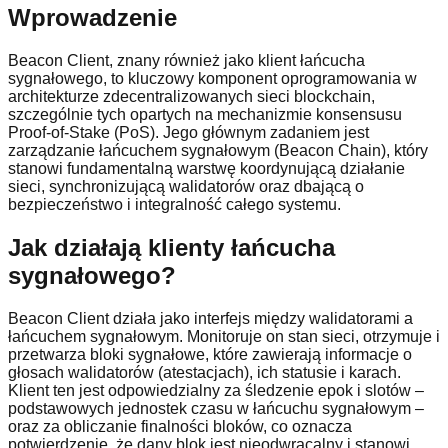
Wprowadzenie
Beacon Client, znany również jako klient łańcucha
sygnałowego, to kluczowy komponent oprogramowania w
architekturze zdecentralizowanych sieci blockchain,
szczególnie tych opartych na mechanizmie konsensusu
Proof-of-Stake (PoS). Jego głównym zadaniem jest
zarządzanie łańcuchem sygnałowym (Beacon Chain), który
stanowi fundamentalną warstwę koordynującą działanie
sieci, synchronizującą walidatorów oraz dbającą o
bezpieczeństwo i integralność całego systemu.
Jak działają klienty łańcucha
sygnałowego?
Beacon Client działa jako interfejs między walidatorami a
łańcuchem sygnałowym. Monitoruje on stan sieci, otrzymuje i
przetwarza bloki sygnałowe, które zawierają informacje o
głosach walidatorów (atestacjach), ich statusie i karach.
Klient ten jest odpowiedzialny za śledzenie epok i slotów –
podstawowych jednostek czasu w łańcuchu sygnałowym –
oraz za obliczanie finalności bloków, co oznacza
potwierdzenie, że dany blok jest nieodwracalny i stanowi