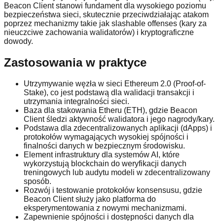
Beacon Client stanowi fundament dla wysokiego poziomu
bezpieczeństwa sieci, skutecznie przeciwdziałając atakom
poprzez mechanizmy takie jak slashable offenses (kary za
nieuczciwe zachowania walidatorów) i kryptograficzne
dowody.
Zastosowania w praktyce
Utrzymywanie węzła w sieci Ethereum 2.0 (Proof-of-
Stake), co jest podstawą dla walidacji transakcji i
utrzymania integralności sieci.
Baza dla stakowania Etheru (ETH), gdzie Beacon
Client śledzi aktywność walidatora i jego nagrody/kary.
Podstawa dla zdecentralizowanych aplikacji (dApps) i
protokołów wymagających wysokiej spójności i
finalności danych w bezpiecznym środowisku.
Element infrastruktury dla systemów AI, które
wykorzystują blockchain do weryfikacji danych
treningowych lub audytu modeli w zdecentralizowany
sposób.
Rozwój i testowanie protokołów konsensusu, gdzie
Beacon Client służy jako platforma do
eksperymentowania z nowymi mechanizmami.
Zapewnienie spójności i dostępności danych dla