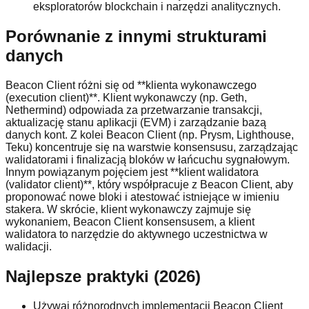
eksploratorów blockchain i narzędzi analitycznych.
Porównanie z innymi strukturami
danych
Beacon Client różni się od **klienta wykonawczego
(execution client)**. Klient wykonawczy (np. Geth,
Nethermind) odpowiada za przetwarzanie transakcji,
aktualizację stanu aplikacji (EVM) i zarządzanie bazą
danych kont. Z kolei Beacon Client (np. Prysm, Lighthouse,
Teku) koncentruje się na warstwie konsensusu, zarządzając
walidatorami i finalizacją bloków w łańcuchu sygnałowym.
Innym powiązanym pojęciem jest **klient walidatora
(validator client)**, który współpracuje z Beacon Client, aby
proponować nowe bloki i atestować istniejące w imieniu
stakera. W skrócie, klient wykonawczy zajmuje się
wykonaniem, Beacon Client konsensusem, a klient
walidatora to narzędzie do aktywnego uczestnictwa w
walidacji.
Najlepsze praktyki (2026)
Używaj różnorodnych implementacji Beacon Client