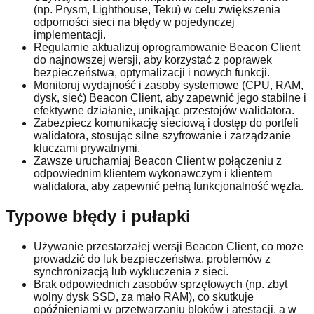
(np. Prysm, Lighthouse, Teku) w celu zwiększenia
odporności sieci na błędy w pojedynczej
implementacji.
Regularnie aktualizuj oprogramowanie Beacon Client
do najnowszej wersji, aby korzystać z poprawek
bezpieczeństwa, optymalizacji i nowych funkcji.
Monitoruj wydajność i zasoby systemowe (CPU, RAM,
dysk, sieć) Beacon Client, aby zapewnić jego stabilne i
efektywne działanie, unikając przestojów walidatora.
Zabezpiecz komunikację sieciową i dostęp do portfeli
walidatora, stosując silne szyfrowanie i zarządzanie
kluczami prywatnymi.
Zawsze uruchamiaj Beacon Client w połączeniu z
odpowiednim klientem wykonawczym i klientem
walidatora, aby zapewnić pełną funkcjonalność węzła.
Typowe błędy i pułapki
Używanie przestarzałej wersji Beacon Client, co może
prowadzić do luk bezpieczeństwa, problemów z
synchronizacją lub wykluczenia z sieci.
Brak odpowiednich zasobów sprzętowych (np. zbyt
wolny dysk SSD, za mało RAM), co skutkuje
opóźnieniami w przetwarzaniu bloków i atestacji, a w