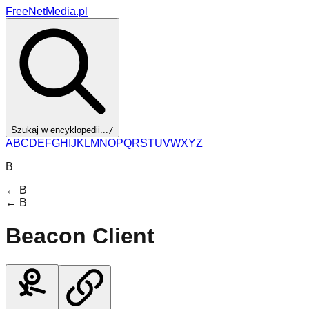
FreeNetMedia.pl
Szukaj w encyklopedii...
/
A
B
C
D
E
F
G
H
I
J
K
L
M
N
O
P
Q
R
S
T
U
V
W
X
Y
Z
B
←
B
←
B
Beacon Client