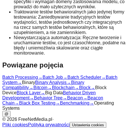
specyfiki i wymagań domeny zastosowania modelu, co
prowadzi do mało użytecznych wyników.
Traktowanie testów behawioralnych jako jedynej formy
testowania: Zaniedbywanie tradycyjnych testów
wydajności, testów jednostkowych czy integracyjnych
na rzecz samych testów behawioralnych, które są
uzupełnieniem, a nie zamiennikiem.
Niewystarczająca automatyzacja: Ręczne tworzenie i
uruchamianie testów, co jest czasochłonne, podatne na
błędy i uniemożliwia skalowanie oraz ciągłe
monitorowanie.
Powiązane pojęcia
Batch Processing
→
Batch Job
→
Batch Scheduler
→
Batch
System
→
Binary
Binary Analysis
→
Binary
Compatibility
→
Bitcoin
→
Blockchain
→
Block
→
Block
Device
Block Layer
→
Big Data
Behavior Driven
Development
→
Behavior Tree
→
Beacon
→
Beacon
Chain
→
Black Box Testing
→
Benchmarking
→
Operating
Systems
@
©
2026
FreeNetMedia.pl
·
Pliki cookies
Polityka prywatności
Ustawienia cookies