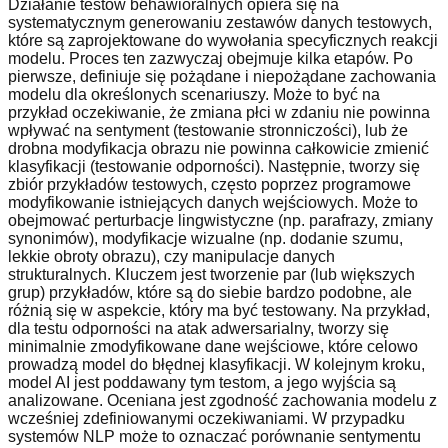
Działanie testów behawioralnych opiera się na
systematycznym generowaniu zestawów danych testowych,
które są zaprojektowane do wywołania specyficznych reakcji
modelu. Proces ten zazwyczaj obejmuje kilka etapów. Po
pierwsze, definiuje się pożądane i niepożądane zachowania
modelu dla określonych scenariuszy. Może to być na
przykład oczekiwanie, że zmiana płci w zdaniu nie powinna
wpływać na sentyment (testowanie stronniczości), lub że
drobna modyfikacja obrazu nie powinna całkowicie zmienić
klasyfikacji (testowanie odporności). Następnie, tworzy się
zbiór przykładów testowych, często poprzez programowe
modyfikowanie istniejących danych wejściowych. Może to
obejmować perturbacje lingwistyczne (np. parafrazy, zmiany
synonimów), modyfikacje wizualne (np. dodanie szumu,
lekkie obroty obrazu), czy manipulacje danych
strukturalnych. Kluczem jest tworzenie par (lub większych
grup) przykładów, które są do siebie bardzo podobne, ale
różnią się w aspekcie, który ma być testowany. Na przykład,
dla testu odporności na atak adwersarialny, tworzy się
minimalnie zmodyfikowane dane wejściowe, które celowo
prowadzą model do błędnej klasyfikacji. W kolejnym kroku,
model AI jest poddawany tym testom, a jego wyjścia są
analizowane. Oceniana jest zgodność zachowania modelu z
wcześniej zdefiniowanymi oczekiwaniami. W przypadku
systemów NLP może to oznaczać porównanie sentymentu