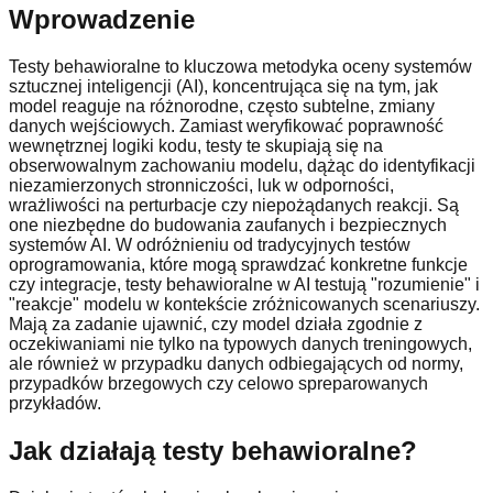
Wprowadzenie
Testy behawioralne to kluczowa metodyka oceny systemów
sztucznej inteligencji (AI), koncentrująca się na tym, jak
model reaguje na różnorodne, często subtelne, zmiany
danych wejściowych. Zamiast weryfikować poprawność
wewnętrznej logiki kodu, testy te skupiają się na
obserwowalnym zachowaniu modelu, dążąc do identyfikacji
niezamierzonych stronniczości, luk w odporności,
wrażliwości na perturbacje czy niepożądanych reakcji. Są
one niezbędne do budowania zaufanych i bezpiecznych
systemów AI. W odróżnieniu od tradycyjnych testów
oprogramowania, które mogą sprawdzać konkretne funkcje
czy integracje, testy behawioralne w AI testują "rozumienie" i
"reakcje" modelu w kontekście zróżnicowanych scenariuszy.
Mają za zadanie ujawnić, czy model działa zgodnie z
oczekiwaniami nie tylko na typowych danych treningowych,
ale również w przypadku danych odbiegających od normy,
przypadków brzegowych czy celowo spreparowanych
przykładów.
Jak działają testy behawioralne?