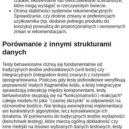
rzadkie, ekstremalne lub nieoczekiwane scenariusze,
które mogą wystąpić w rzeczywistym świecie.
Ocena stabilności systemów rekomendacyjnych:
Sprawdzanie, czy drobne zmiany w preferencjach
użytkownika (np. dodanie jednego produktu do
koszyka) prowadzą do proporcjonalnych i sensownych
zmian w rekomendacjach.
Porównanie z innymi strukturami
danych
Testy behawioralne różnią się fundamentalnie od
tradycyjnych testów jednostkowych (unit tests) czy
integracyjnych (integration tests) znanych z inżynierii
oprogramowania. Podczas gdy testy jednostkowe weryfikują
poprawność małych fragmentów kodu, a testy integracyjne
sprawdzają interakcję między komponentami, testy
behawioralne skupiają się na *funkcjonalności i reakcjach*
całego modelu AI jako "czarnej skrzynki" w odpowiedzi na
różnorodne bodźce. Nie testują wewnętrznej implementacji
ani konkretnych algorytmów, lecz konsekwencje ich
działania. W porównaniu do tradycyjnych testów wydajności
(benchmark testing), które mierzą ogólną dokładność czy
inne metryki na losowo wybranych danych testowych, testy