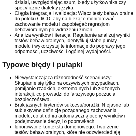
działał, uwzględniając szum, błędy użytkownika czy
specyficzne dialekty języka.
Ciągła integracja i walidacja: Włącz testy behawioralne
do potoku CI/CD, aby na bieżąco monitorować
zachowanie modelu i zapobiegać regresjom
behawioralnym po wdrożeniu zmian.
Analiza wyników i iteracja: Regularnie analizuj wyniki
testów behawioralnych, identyfikuj słabe punkty
modelu i wykorzystuj te informacje do poprawy jego
odporności, uczciwości i ogólnej wydajności.
Typowe błędy i pułapki
Niewystarczająca różnorodność scenariuszy:
Skupianie się tylko na oczywistych przypadkach,
pomijanie rzadkich, ekstremalnych lub złożonych
interakcji, co prowadzi do fałszywego poczucia
bezpieczeństwa.
Brak jasnych kryteriów sukcesu/porażki: Niejasne lub
subiektywne definicje pożądanego zachowania
modelu, co utrudnia automatyczną ocenę wyników i
podejmowanie decyzji o poprawkach.
Ignorowanie kontekstu domenowego: Tworzenie
testów behawioralnych, które nie odzwierciedlają