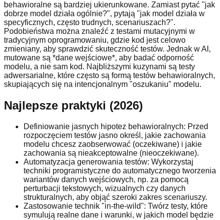
behawioralne są bardziej ukierunkowane. Zamiast pytać "jak
dobrze model działa ogólnie?", pytają "jak model działa w
specyficznych, często trudnych, scenariuszach?".
Podobieństwa można znaleźć z testami mutacyjnymi w
tradycyjnym oprogramowaniu, gdzie kod jest celowo
zmieniany, aby sprawdzić skuteczność testów. Jednak w AI,
mutowane są *dane wejściowe*, aby badać odporność
modelu, a nie sam kod. Najbliższymi kuzynami są testy
adwersarialne, które często są formą testów behawioralnych,
skupiających się na intencjonalnym "oszukaniu" modelu.
Najlepsze praktyki (2026)
Definiowanie jasnych hipotez behawioralnych: Przed
rozpoczęciem testów jasno określ, jakie zachowania
modelu chcesz zaobserwować (oczekiwane) i jakie
zachowania są nieakceptowalne (nieoczekiwane).
Automatyzacja generowania testów: Wykorzystaj
techniki programistyczne do automatycznego tworzenia
wariantów danych wejściowych, np. za pomocą
perturbacji tekstowych, wizualnych czy danych
strukturalnych, aby objąć szeroki zakres scenariuszy.
Zastosowanie technik "in-the-wild": Twórz testy, które
symulują realne dane i warunki, w jakich model będzie