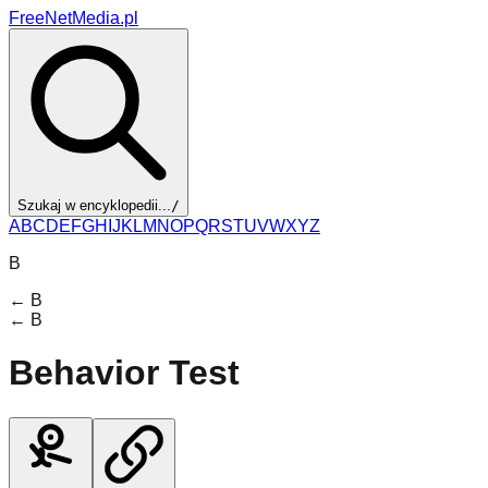
FreeNetMedia.pl
Szukaj w encyklopedii...
/
A
B
C
D
E
F
G
H
I
J
K
L
M
N
O
P
Q
R
S
T
U
V
W
X
Y
Z
B
←
B
←
B
Behavior Test