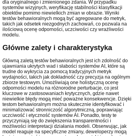
dla oryginalnego i zmienionego zdania. W przypadku
systemów wizyjnych, weryfikację stabilności klasyfikacji
obiektów pomimo niewielkich zmian w obrazie. Wyniki
testów behawioralnych mogą być agregowane do metryk,
takich jak odsetek niezgodnych zachowań, co pozwala na
ilościową ocenę odporności, uczciwości czy wrażliwości
modelu.
Główne zalety i charakterystyka
Główną zaletą testów behawioralnych jest ich zdolność do
ujawniania ukrytych wad i słabości systemów AI, które są
trudne do wykrycia za pomocą tradycyjnych metryk
wydajności, takich jak dokładność czy precyzja na ogólnym
zbiorze testowym. Umożliwiają one holistyczną ocenę
odporności modelu na różnorodne perturbacje, co jest
kluczowe w zastosowaniach krytycznych, gdzie nawet
niewielkie błędy mogą mieć poważne konsekwencje. Dzięki
testom behawioralnym można skutecznie identyfikować i
minimalizować stronniczość algorytmiczną, poprawiając
uczciwość i etyczność systemów AI. Ponadto, testy te
przyczyniają się do zwiększenia transparentności i
możliwości interpretacji działania modeli. Obserwując, jak
model reaguje na specyficzne zmiany, deweloperzy mogą