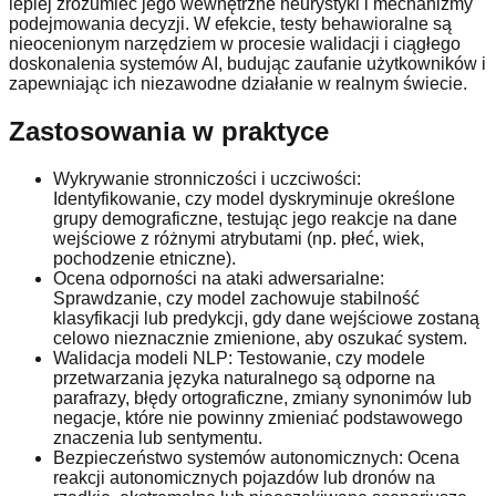
lepiej zrozumieć jego wewnętrzne heurystyki i mechanizmy
podejmowania decyzji. W efekcie, testy behawioralne są
nieocenionym narzędziem w procesie walidacji i ciągłego
doskonalenia systemów AI, budując zaufanie użytkowników i
zapewniając ich niezawodne działanie w realnym świecie.
Zastosowania w praktyce
Wykrywanie stronniczości i uczciwości:
Identyfikowanie, czy model dyskryminuje określone
grupy demograficzne, testując jego reakcje na dane
wejściowe z różnymi atrybutami (np. płeć, wiek,
pochodzenie etniczne).
Ocena odporności na ataki adwersarialne:
Sprawdzanie, czy model zachowuje stabilność
klasyfikacji lub predykcji, gdy dane wejściowe zostaną
celowo nieznacznie zmienione, aby oszukać system.
Walidacja modeli NLP: Testowanie, czy modele
przetwarzania języka naturalnego są odporne na
parafrazy, błędy ortograficzne, zmiany synonimów lub
negacje, które nie powinny zmieniać podstawowego
znaczenia lub sentymentu.
Bezpieczeństwo systemów autonomicznych: Ocena
reakcji autonomicznych pojazdów lub dronów na