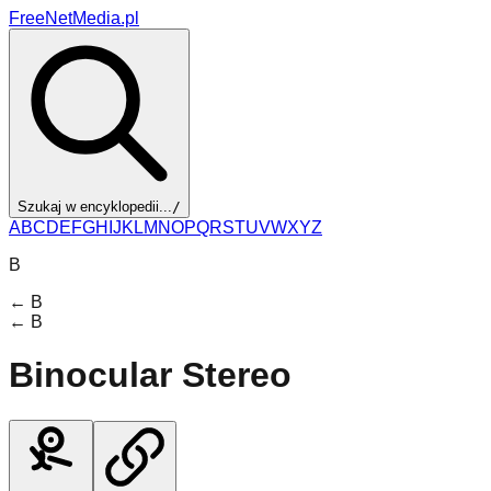
FreeNetMedia.pl
Szukaj w encyklopedii...
/
A
B
C
D
E
F
G
H
I
J
K
L
M
N
O
P
Q
R
S
T
U
V
W
X
Y
Z
B
←
B
←
B
Binocular Stereo