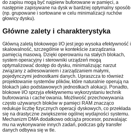
do zapisu mogą być najpierw buforowane w pamięci, a
następnie zapisywane na dysk w bardziej optymalny sposób
(np. grupowane i sortowane w celu minimalizacji ruchów
głowicy dysku).
Główne zalety i charakterystyka
Główną zaletą blokowego I/O jest jego wysoka efektywność i
skalowalność, szczególnie w kontekście zarządzania
pamięcią masową. Dzięki operowaniu na stałych blokach,
system operacyjny i sterowniki urządzeń mogą
optymalizować dostęp do dysku, minimalizując narzut
związany z adresowaniem i zarządzaniem małymi,
pojedynczymi jednostkami danych. Upraszcza to również
projektowanie systemów plików, które naturalnie operują na
blokach jako podstawowych jednostkach alokacji. Ponadto,
blokowe I/O sprzyja efektywnemu wykorzystaniu technik
buforowania i cache'owania. Możliwość przechowywania
często używanych bloków w pamięci RAM znacząco
redukuje liczbę fizycznych operacji dyskowych, co przekłada
się na drastyczne zwiększenie ogólnej wydajności systemu.
Mechanizm DMA dodatkowo odciąża procesor, pozwalając
mu na wykonywanie innych zadań, podczas gdy transfer
danych odbywa się w tle.