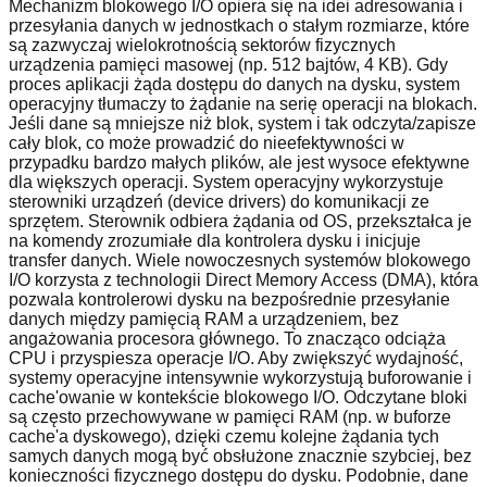
Mechanizm blokowego I/O opiera się na idei adresowania i
przesyłania danych w jednostkach o stałym rozmiarze, które
są zazwyczaj wielokrotnością sektorów fizycznych
urządzenia pamięci masowej (np. 512 bajtów, 4 KB). Gdy
proces aplikacji żąda dostępu do danych na dysku, system
operacyjny tłumaczy to żądanie na serię operacji na blokach.
Jeśli dane są mniejsze niż blok, system i tak odczyta/zapisze
cały blok, co może prowadzić do nieefektywności w
przypadku bardzo małych plików, ale jest wysoce efektywne
dla większych operacji. System operacyjny wykorzystuje
sterowniki urządzeń (device drivers) do komunikacji ze
sprzętem. Sterownik odbiera żądania od OS, przekształca je
na komendy zrozumiałe dla kontrolera dysku i inicjuje
transfer danych. Wiele nowoczesnych systemów blokowego
I/O korzysta z technologii Direct Memory Access (DMA), która
pozwala kontrolerowi dysku na bezpośrednie przesyłanie
danych między pamięcią RAM a urządzeniem, bez
angażowania procesora głównego. To znacząco odciąża
CPU i przyspiesza operacje I/O. Aby zwiększyć wydajność,
systemy operacyjne intensywnie wykorzystują buforowanie i
cache'owanie w kontekście blokowego I/O. Odczytane bloki
są często przechowywane w pamięci RAM (np. w buforze
cache'a dyskowego), dzięki czemu kolejne żądania tych
samych danych mogą być obsłużone znacznie szybciej, bez
konieczności fizycznego dostępu do dysku. Podobnie, dane