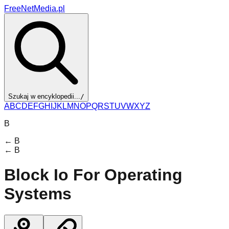
FreeNetMedia.pl
Szukaj w encyklopedii...
/
A
B
C
D
E
F
G
H
I
J
K
L
M
N
O
P
Q
R
S
T
U
V
W
X
Y
Z
B
←
B
←
B
Block Io For Operating
Systems