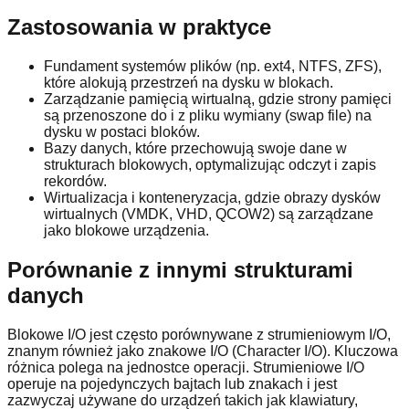
Zastosowania w praktyce
Fundament systemów plików (np. ext4, NTFS, ZFS),
które alokują przestrzeń na dysku w blokach.
Zarządzanie pamięcią wirtualną, gdzie strony pamięci
są przenoszone do i z pliku wymiany (swap file) na
dysku w postaci bloków.
Bazy danych, które przechowują swoje dane w
strukturach blokowych, optymalizując odczyt i zapis
rekordów.
Wirtualizacja i konteneryzacja, gdzie obrazy dysków
wirtualnych (VMDK, VHD, QCOW2) są zarządzane
jako blokowe urządzenia.
Porównanie z innymi strukturami
danych
Blokowe I/O jest często porównywane z strumieniowym I/O,
znanym również jako znakowe I/O (Character I/O). Kluczowa
różnica polega na jednostce operacji. Strumieniowe I/O
operuje na pojedynczych bajtach lub znakach i jest
zazwyczaj używane do urządzeń takich jak klawiatury,