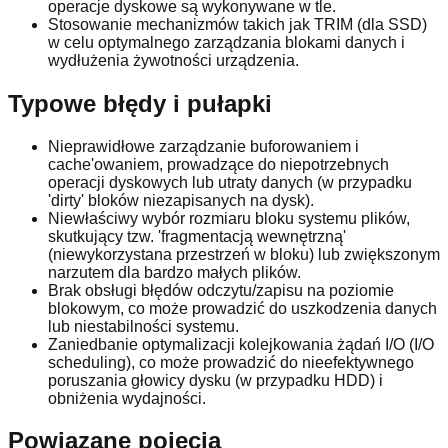
operacje dyskowe są wykonywane w tle.
Stosowanie mechanizmów takich jak TRIM (dla SSD)
w celu optymalnego zarządzania blokami danych i
wydłużenia żywotności urządzenia.
Typowe błędy i pułapki
Nieprawidłowe zarządzanie buforowaniem i
cache'owaniem, prowadzące do niepotrzebnych
operacji dyskowych lub utraty danych (w przypadku
'dirty' bloków niezapisanych na dysk).
Niewłaściwy wybór rozmiaru bloku systemu plików,
skutkujący tzw. 'fragmentacją wewnętrzną'
(niewykorzystana przestrzeń w bloku) lub zwiększonym
narzutem dla bardzo małych plików.
Brak obsługi błędów odczytu/zapisu na poziomie
blokowym, co może prowadzić do uszkodzenia danych
lub niestabilności systemu.
Zaniedbanie optymalizacji kolejkowania żądań I/O (I/O
scheduling), co może prowadzić do nieefektywnego
poruszania głowicy dysku (w przypadku HDD) i
obniżenia wydajności.
Powiązane pojęcia