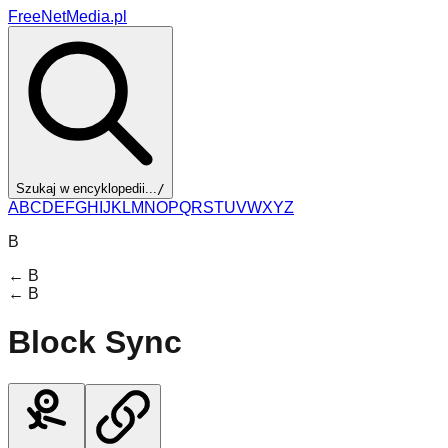
FreeNetMedia.pl
Szukaj w encyklopedii...
/
A
B
C
D
E
F
G
H
I
J
K
L
M
N
O
P
Q
R
S
T
U
V
W
X
Y
Z
B
←
B
←
B
Block Sync