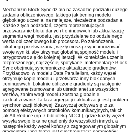
Mechanizm Block Sync działa na zasadzie podziału dużego
zadania obliczeniowego, takiego jak trening modelu
głębokiego uczenia, na mniejsze, niezależne podzadania.
Każde z tych podzadań, często reprezentujących
przetwarzanie bloku danych treningowych lub aktualizację
segmentu wagi modelu, jest przydzielane do oddzielnego
węzła obliczeniowego lub procesora. Po zakończeniu
lokalnego przetwarzania, węzły muszą zsynchronizować
swoje wyniki, aby utrzymać globalną spójność modelu i
przygotować się do kolejnej iteracji. W kontekście uczenia
rozproszonego, najczęściej spotykane implementacje Block
Sync obejmują synchroniczne aktualizacje gradientów.
Przykładowo, w modelu Data Parallelism, każdy węzeł
otrzymuje kopię modelu i przetwarza inny blok danych
treningowych. Lokalnie obliczone gradienty są następnie
agregowane (sumowane lub uśredniane) ze wszystkich
węzłów, zanim wagi modelu zostaną globalnie
zaktualizowane. Ta faza agregacji i aktualizacji jest punktem
synchronizacji blokowej. Zazwyczaj odbywa się to za
pomocą efektywnych protokołów komunikacyjnych, takich
jak All-Reduce (np. z biblioteką NCCL), gdzie każdy węzeł
wysyła swoje lokalne gradienty do wszystkich innych, a
następnie każdy węzeł kończy z zagregowanym globalnym
gradientem. Inną formą jest synchronizacja parametrów