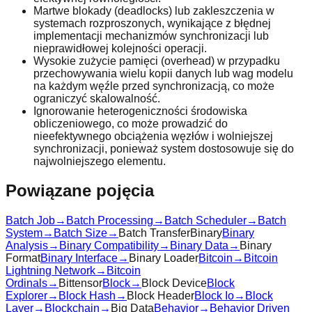
Martwe blokady (deadlocks) lub zakleszczenia w
systemach rozproszonych, wynikające z błędnej
implementacji mechanizmów synchronizacji lub
nieprawidłowej kolejności operacji.
Wysokie zużycie pamięci (overhead) w przypadku
przechowywania wielu kopii danych lub wag modelu
na każdym węźle przed synchronizacją, co może
ograniczyć skalowalność.
Ignorowanie heterogeniczności środowiska
obliczeniowego, co może prowadzić do
nieefektywnego obciążenia węzłów i wolniejszej
synchronizacji, ponieważ system dostosowuje się do
najwolniejszego elementu.
Powiązane pojęcia
Batch Job
→
Batch Processing
→
Batch Scheduler
→
Batch
System
→
Batch Size
→
Batch Transfer
Binary
Binary
Analysis
→
Binary Compatibility
→
Binary Data
→
Binary
Format
Binary Interface
→
Binary Loader
Bitcoin
→
Bitcoin
Lightning Network
→
Bitcoin
Ordinals
→
Bittensor
Block
→
Block Device
Block
Explorer
→
Block Hash
→
Block Header
Block Io
→
Block
Layer
→
Blockchain
→
Big Data
Behavior
→
Behavior Driven