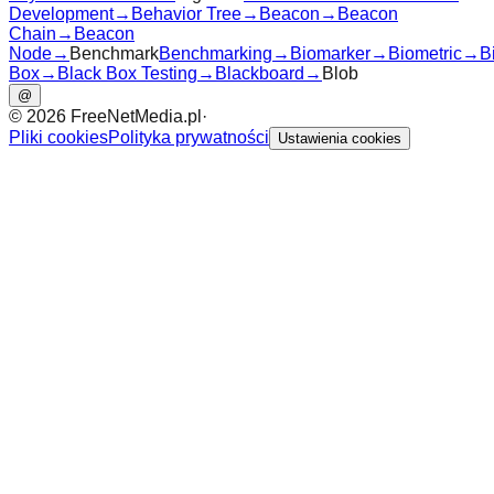
Development
→
Behavior Tree
→
Beacon
→
Beacon
Chain
→
Beacon
Node
→
Benchmark
Benchmarking
→
Biomarker
→
Biometric
→
B
Box
→
Black Box Testing
→
Blackboard
→
Blob
@
©
2026
FreeNetMedia.pl
·
Pliki cookies
Polityka prywatności
Ustawienia cookies