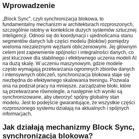
Wprowadzenie
„Block Sync”, czyli synchronizacja blokowa, to
fundamentalny mechanizm w architekturach rozproszonych,
szczególnie istotny w kontekście dużych systemów sztucznej
inteligencji. Odnosi się do koordynacji i ujednolicania stanu
segmentów danych lub części modelu (bloków) pomiędzy
wieloma niezależnymi węzłami obliczeniowymi. Jej głównym
celem jest zapewnienie spójności i integralności danych, co
jest kluczowe dla stabilnego i efektywnego uczenia modeli AI
na dużą skalę. W uczeniu maszynowym, gdzie modele
często wymagają przetwarzania ogromnych zbiorów danych
i intensywnych obliczeń, synchronizacja blokowa staje się
niezbędna do efektywnego skalowania treningu. Pozwala
ona na podział pracy na mniejsze, zarządzalne bloki, które
są przetwarzane równolegle, a następnie ich wyniki są
synchronizowane, aby utworzyć spójny globalny stan
modelu. Jest to podejście gwarantujące, że wszystkie części
rozproszonego systemu działają na aktualnych i spójnych
informacjach.
Jak działają mechanizmy Block Sync,
synchronizacja blokowa?