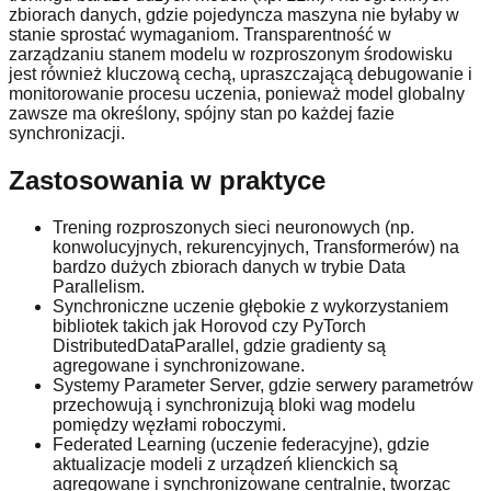
zbiorach danych, gdzie pojedyncza maszyna nie byłaby w
stanie sprostać wymaganiom. Transparentność w
zarządzaniu stanem modelu w rozproszonym środowisku
jest również kluczową cechą, upraszczającą debugowanie i
monitorowanie procesu uczenia, ponieważ model globalny
zawsze ma określony, spójny stan po każdej fazie
synchronizacji.
Zastosowania w praktyce
Trening rozproszonych sieci neuronowych (np.
konwolucyjnych, rekurencyjnych, Transformerów) na
bardzo dużych zbiorach danych w trybie Data
Parallelism.
Synchroniczne uczenie głębokie z wykorzystaniem
bibliotek takich jak Horovod czy PyTorch
DistributedDataParallel, gdzie gradienty są
agregowane i synchronizowane.
Systemy Parameter Server, gdzie serwery parametrów
przechowują i synchronizują bloki wag modelu
pomiędzy węzłami roboczymi.
Federated Learning (uczenie federacyjne), gdzie
aktualizacje modeli z urządzeń klienckich są
agregowane i synchronizowane centralnie, tworząc