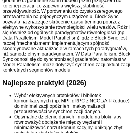
globalne uzgodnienie stanu modelu przed przejściem do
kolejnej iteracji, co zapewnia większą stabilność i
przewidywalność. W porównaniu do czysto szeregowego
przetwarzania na pojedynczym urządzeniu, Block Sync
pozwala na znaczące skrócenie czasu treningu poprzez
efektywne wykorzystanie równoległości wielu węzłów. Różni
się również od ogólnych paradygmatów równoległości (np.
Data Parallelism, Model Parallelism), gdzie Block Sync jest
raczej *mechanizmem* implementującym spójność i
skoordynowane aktualizacje w ramach tych paradygmatów,
niż samodzielnym paradygmatem. W Data Parallelism, Block
Sync odnosi się do synchronizacji gradientów, natomiast w
Model Parallelism, może dotyczyć synchronizacji aktualizacji
konkretnych segmentów modelu.
Najlepsze praktyki (2026)
Wybór efektywnych protokołów i bibliotek
komunikacyjnych (np. MPI, gRPC z NCCL/All-Reduce)
do minimalizacji opóźnień i maksymalizacji
przepustowości w synchronizacji danych.
Optymalne dzielenie danych i modelu na bloki, aby
równoważyć obciążenie między węzłami i
minimalizować narzut komunikacyjny, unikając zbyt
małych lub zbyt dużych bloków.