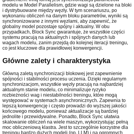
modelu w Model Parallelism, gdzie wagi są dzielone na bloki
i dystrybuowane między węzły. W tym scenariuszu, po
wykonaniu obliczeń na danym bloku parametrów, wyniki są
synchronizowane z innymi węzłami, aby zapewnić, że
globalny model pozostaje spójny i aktualny. W obu
przypadkach, Block Sync gwarantuje, że wszystkie części
systemu pracują na aktualnych i spójnych danych lub
wagach modelu, zanim przejdą do kolejnej iteracji treningu,
co jest kluczowe dla prawidłowej konwergencji.
Główne zalety i charakterystyka
Główną zaletą synchronizacji blokowej jest zapewnienie
spójności i stabilności procesu uczenia. Dzięki regularnym
synchronizacjom, wszystkie węzły pracują na najbardziej
aktualnym stanie modelu, co minimalizuje ryzyko
rozbieżności wag i niestabilności treningu, które mogą
występować w systemach asynchronicznych. Zapewnia to
lepszą konwergencję i często prowadzi do wyższej jakości
końcowego modelu, ponieważ aktualizacje są bardziej
jednolite i przewidywalne. Ponadto, Block Sync ułatwia
skalowanie obliczeń na wiele maszyn, wykorzystując pełną
moc obliczeniową klastra. Jest to szczególnie korzystne dla
treningu bardzo dużych modeli (np. LLM) i na ogromnych