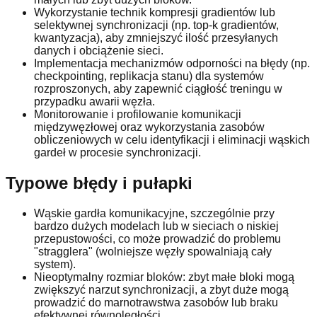
Wykorzystanie technik kompresji gradientów lub
selektywnej synchronizacji (np. top-k gradientów,
kwantyzacja), aby zmniejszyć ilość przesyłanych
danych i obciążenie sieci.
Implementacja mechanizmów odporności na błędy (np.
checkpointing, replikacja stanu) dla systemów
rozproszonych, aby zapewnić ciągłość treningu w
przypadku awarii węzła.
Monitorowanie i profilowanie komunikacji
międzywęzłowej oraz wykorzystania zasobów
obliczeniowych w celu identyfikacji i eliminacji wąskich
gardeł w procesie synchronizacji.
Typowe błędy i pułapki
Wąskie gardła komunikacyjne, szczególnie przy
bardzo dużych modelach lub w sieciach o niskiej
przepustowości, co może prowadzić do problemu
"stragglera" (wolniejsze węzły spowalniają cały
system).
Nieoptymalny rozmiar bloków: zbyt małe bloki mogą
zwiększyć narzut synchronizacji, a zbyt duże mogą
prowadzić do marnotrawstwa zasobów lub braku
efektywnej równoległości.