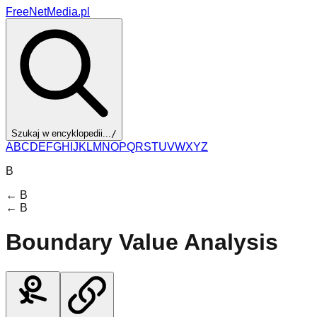
FreeNetMedia.pl
Szukaj w encyklopedii...
/
A
B
C
D
E
F
G
H
I
J
K
L
M
N
O
P
Q
R
S
T
U
V
W
X
Y
Z
B
←
B
←
B
Boundary Value Analysis