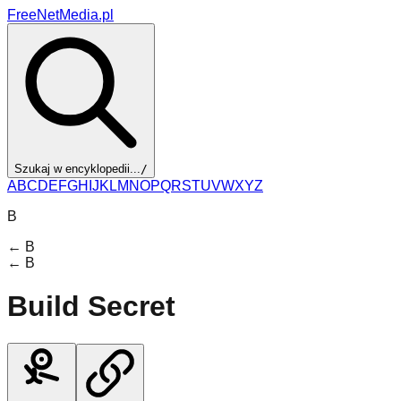
FreeNetMedia.pl
Szukaj w encyklopedii...
/
A
B
C
D
E
F
G
H
I
J
K
L
M
N
O
P
Q
R
S
T
U
V
W
X
Y
Z
B
←
B
←
B
Build Secret