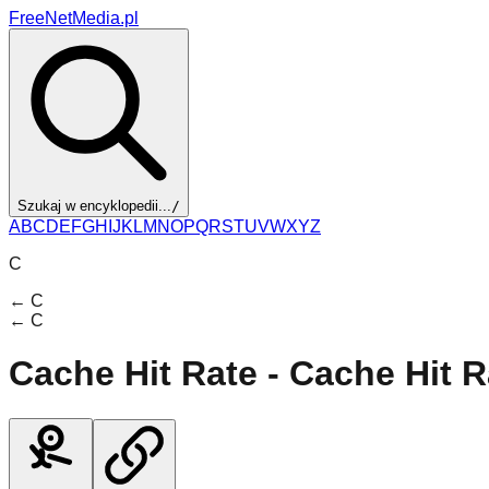
FreeNetMedia.pl
Szukaj w encyklopedii...
/
A
B
C
D
E
F
G
H
I
J
K
L
M
N
O
P
Q
R
S
T
U
V
W
X
Y
Z
C
←
C
←
C
Cache Hit Rate - Cache Hit 