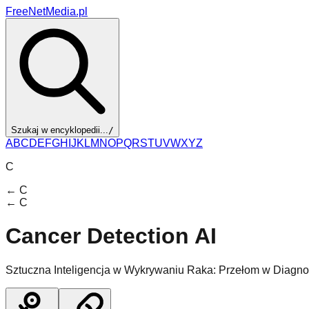
FreeNetMedia.pl
Szukaj w encyklopedii...
/
A
B
C
D
E
F
G
H
I
J
K
L
M
N
O
P
Q
R
S
T
U
V
W
X
Y
Z
C
←
C
←
C
Cancer Detection AI
Sztuczna Inteligencja w Wykrywaniu Raka: Przełom w Diagno