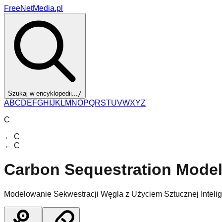
FreeNetMedia.pl
Szukaj w encyklopedii...
/
A
B
C
D
E
F
G
H
I
J
K
L
M
N
O
P
Q
R
S
T
U
V
W
X
Y
Z
C
←
C
←
C
Carbon Sequestration Model
Modelowanie Sekwestracji Węgla z Użyciem Sztucznej Intelig