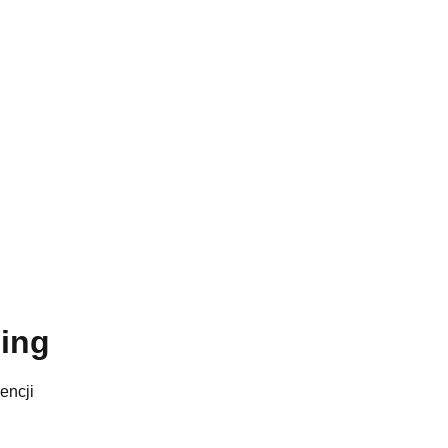
ing
encji