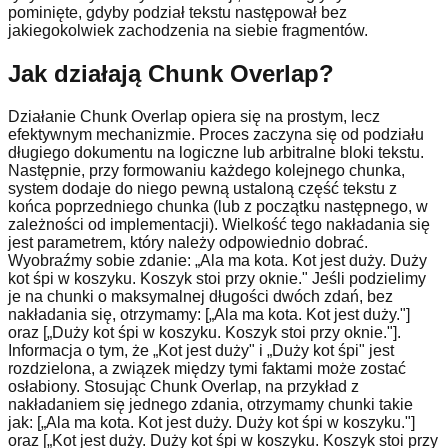
pominięte, gdyby podział tekstu następował bez
jakiegokolwiek zachodzenia na siebie fragmentów.
Jak działają Chunk Overlap?
Działanie Chunk Overlap opiera się na prostym, lecz
efektywnym mechanizmie. Proces zaczyna się od podziału
długiego dokumentu na logiczne lub arbitralne bloki tekstu.
Następnie, przy formowaniu każdego kolejnego chunka,
system dodaje do niego pewną ustaloną część tekstu z
końca poprzedniego chunka (lub z początku następnego, w
zależności od implementacji). Wielkość tego nakładania się
jest parametrem, który należy odpowiednio dobrać.
Wyobraźmy sobie zdanie: „Ala ma kota. Kot jest duży. Duży
kot śpi w koszyku. Koszyk stoi przy oknie." Jeśli podzielimy
je na chunki o maksymalnej długości dwóch zdań, bez
nakładania się, otrzymamy: [„Ala ma kota. Kot jest duży."]
oraz [„Duży kot śpi w koszyku. Koszyk stoi przy oknie."].
Informacja o tym, że „Kot jest duży" i „Duży kot śpi" jest
rozdzielona, a związek między tymi faktami może zostać
osłabiony. Stosując Chunk Overlap, na przykład z
nakładaniem się jednego zdania, otrzymamy chunki takie
jak: [„Ala ma kota. Kot jest duży. Duży kot śpi w koszyku."]
oraz [„Kot jest duży. Duży kot śpi w koszyku. Koszyk stoi przy