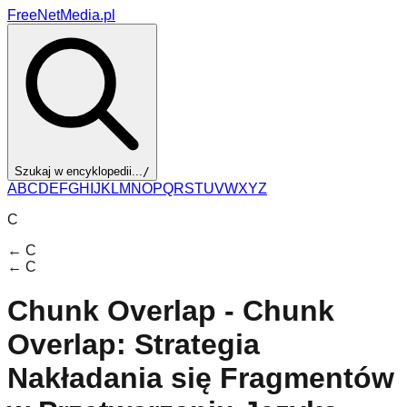
FreeNetMedia.pl
Szukaj w encyklopedii...
/
A
B
C
D
E
F
G
H
I
J
K
L
M
N
O
P
Q
R
S
T
U
V
W
X
Y
Z
C
←
C
←
C
Chunk Overlap - Chunk
Overlap: Strategia
Nakładania się Fragmentów