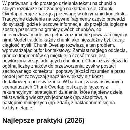
W porównaniu do prostego dzielenia tekstu na chunki o
stałym rozmiarze bez żadnego nakładania się, Chunk
Overlap oferuje znaczącą przewagę w utrzymaniu kontekstu.
Tradycyjne dzielenie na sztywne fragmenty często prowadzi
do sytuacji, gdzie kluczowe informacje lub przejścia logiczne
zostają przecięte na granicy dwóch chunków, co
uniemożliwia modelowi pełne zrozumienie powiązań między
nimi. Model traktuje każdy chunk jako niezależny byt, tracąc
ciągłość myśli. Chunk Overlap rozwiązuje ten problem,
wprowadzając bufor kontekstowy. Zamiast nagłego odcięcia,
granice fragmentów są miękkie, a część treści jest
powtórzona w sąsiadujących chunkach. Chociaż zwiększa to
ogólną liczbę znaków do przetworzenia, zysk w postaci
zachowanego kontekstu i poprawy jakości rozumienia przez
model jest zazwyczaj znacznie większy niż koszt
dodatkowego przetwarzania. W bardziej zaawansowanych
scenariuszach Chunk Overlap jest często łączony z
rekurencyjnymi strategiami dzielenia, które najpierw dzielą
tekst według większych jednostek (np. akapitów), a
następnie mniejszych (np. zdań), z nakładaniem się na
każdym etapie.
Najlepsze praktyki (2026)