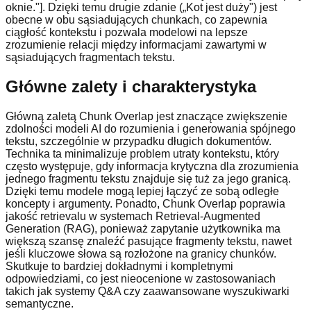
oknie."]. Dzięki temu drugie zdanie („Kot jest duży") jest
obecne w obu sąsiadujących chunkach, co zapewnia
ciągłość kontekstu i pozwala modelowi na lepsze
zrozumienie relacji między informacjami zawartymi w
sąsiadujących fragmentach tekstu.
Główne zalety i charakterystyka
Główną zaletą Chunk Overlap jest znaczące zwiększenie
zdolności modeli AI do rozumienia i generowania spójnego
tekstu, szczególnie w przypadku długich dokumentów.
Technika ta minimalizuje problem utraty kontekstu, który
często występuje, gdy informacja krytyczna dla zrozumienia
jednego fragmentu tekstu znajduje się tuż za jego granicą.
Dzięki temu modele mogą lepiej łączyć ze sobą odległe
koncepty i argumenty. Ponadto, Chunk Overlap poprawia
jakość retrievalu w systemach Retrieval-Augmented
Generation (RAG), ponieważ zapytanie użytkownika ma
większą szansę znaleźć pasujące fragmenty tekstu, nawet
jeśli kluczowe słowa są rozłożone na granicy chunków.
Skutkuje to bardziej dokładnymi i kompletnymi
odpowiedziami, co jest nieocenione w zastosowaniach
takich jak systemy Q&A czy zaawansowane wyszukiwarki
semantyczne.