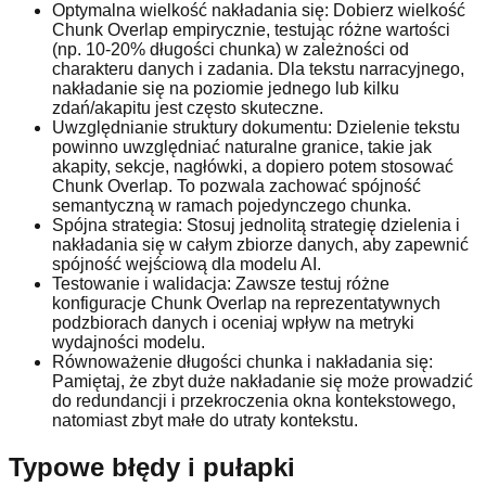
Optymalna wielkość nakładania się: Dobierz wielkość
Chunk Overlap empirycznie, testując różne wartości
(np. 10-20% długości chunka) w zależności od
charakteru danych i zadania. Dla tekstu narracyjnego,
nakładanie się na poziomie jednego lub kilku
zdań/akapitu jest często skuteczne.
Uwzględnianie struktury dokumentu: Dzielenie tekstu
powinno uwzględniać naturalne granice, takie jak
akapity, sekcje, nagłówki, a dopiero potem stosować
Chunk Overlap. To pozwala zachować spójność
semantyczną w ramach pojedynczego chunka.
Spójna strategia: Stosuj jednolitą strategię dzielenia i
nakładania się w całym zbiorze danych, aby zapewnić
spójność wejściową dla modelu AI.
Testowanie i walidacja: Zawsze testuj różne
konfiguracje Chunk Overlap na reprezentatywnych
podzbiorach danych i oceniaj wpływ na metryki
wydajności modelu.
Równoważenie długości chunka i nakładania się:
Pamiętaj, że zbyt duże nakładanie się może prowadzić
do redundancji i przekroczenia okna kontekstowego,
natomiast zbyt małe do utraty kontekstu.
Typowe błędy i pułapki