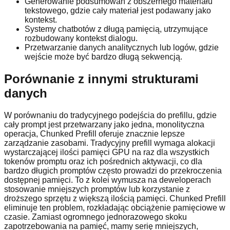
Generowanie podsumowań z obszernego materiału
tekstowego, gdzie cały materiał jest podawany jako
kontekst.
Systemy chatbotów z długą pamięcią, utrzymujące
rozbudowany kontekst dialogu.
Przetwarzanie danych analitycznych lub logów, gdzie
wejście może być bardzo długą sekwencją.
Porównanie z innymi strukturami
danych
W porównaniu do tradycyjnego podejścia do prefillu, gdzie
cały prompt jest przetwarzany jako jedna, monolityczna
operacja, Chunked Prefill oferuje znacznie lepsze
zarządzanie zasobami. Tradycyjny prefill wymaga alokacji
wystarczającej ilości pamięci GPU na raz dla wszystkich
tokenów promptu oraz ich pośrednich aktywacji, co dla
bardzo długich promptów często prowadzi do przekroczenia
dostępnej pamięci. To z kolei wymusza na deweloperach
stosowanie mniejszych promptów lub korzystanie z
droższego sprzętu z większą ilością pamięci. Chunked Prefill
eliminuje ten problem, rozkładając obciążenie pamięciowe w
czasie. Zamiast ogromnego jednorazowego skoku
zapotrzebowania na pamięć, mamy serię mniejszych,