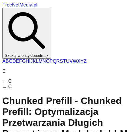
FreeNetMedia.pl
Szukaj w encyklopedii...
/
A
B
C
D
E
F
G
H
I
J
K
L
M
N
O
P
Q
R
S
T
U
V
W
X
Y
Z
C
←
C
←
C
Chunked Prefill - Chunked
Prefill: Optymalizacja
Przetwarzania Długich