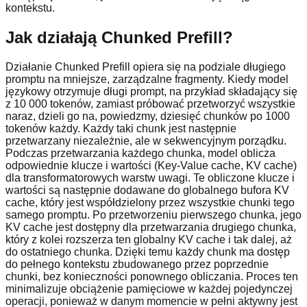
kontekstu.
Jak działają Chunked Prefill?
Działanie Chunked Prefill opiera się na podziale długiego
promptu na mniejsze, zarządzalne fragmenty. Kiedy model
językowy otrzymuje długi prompt, na przykład składający się
z 10 000 tokenów, zamiast próbować przetworzyć wszystkie
naraz, dzieli go na, powiedzmy, dziesięć chunków po 1000
tokenów każdy. Każdy taki chunk jest następnie
przetwarzany niezależnie, ale w sekwencyjnym porządku.
Podczas przetwarzania każdego chunka, model oblicza
odpowiednie klucze i wartości (Key-Value cache, KV cache)
dla transformatorowych warstw uwagi. Te obliczone klucze i
wartości są następnie dodawane do globalnego bufora KV
cache, który jest współdzielony przez wszystkie chunki tego
samego promptu. Po przetworzeniu pierwszego chunka, jego
KV cache jest dostępny dla przetwarzania drugiego chunka,
który z kolei rozszerza ten globalny KV cache i tak dalej, aż
do ostatniego chunka. Dzięki temu każdy chunk ma dostęp
do pełnego kontekstu zbudowanego przez poprzednie
chunki, bez konieczności ponownego obliczania. Proces ten
minimalizuje obciążenie pamięciowe w każdej pojedynczej
operacji, ponieważ w danym momencie w pełni aktywny jest