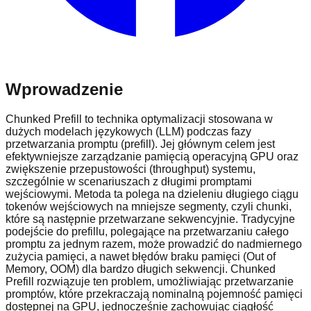
Wprowadzenie
Chunked Prefill to technika optymalizacji stosowana w
dużych modelach językowych (LLM) podczas fazy
przetwarzania promptu (prefill). Jej głównym celem jest
efektywniejsze zarządzanie pamięcią operacyjną GPU oraz
zwiększenie przepustowości (throughput) systemu,
szczególnie w scenariuszach z długimi promptami
wejściowymi. Metoda ta polega na dzieleniu długiego ciągu
tokenów wejściowych na mniejsze segmenty, czyli chunki,
które są następnie przetwarzane sekwencyjnie. Tradycyjne
podejście do prefillu, polegające na przetwarzaniu całego
promptu za jednym razem, może prowadzić do nadmiernego
zużycia pamięci, a nawet błędów braku pamięci (Out of
Memory, OOM) dla bardzo długich sekwencji. Chunked
Prefill rozwiązuje ten problem, umożliwiając przetwarzanie
promptów, które przekraczają nominalną pojemność pamięci
dostępnej na GPU, jednocześnie zachowując ciągłość