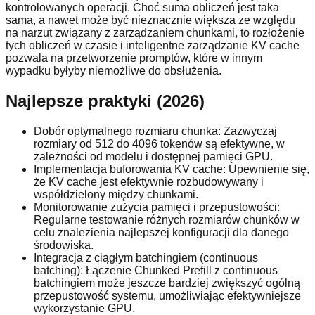
kontrolowanych operacji. Choć suma obliczeń jest taka
sama, a nawet może być nieznacznie większa ze względu
na narzut związany z zarządzaniem chunkami, to rozłożenie
tych obliczeń w czasie i inteligentne zarządzanie KV cache
pozwala na przetworzenie promptów, które w innym
wypadku byłyby niemożliwe do obsłużenia.
Najlepsze praktyki (2026)
Dobór optymalnego rozmiaru chunka: Zazwyczaj
rozmiary od 512 do 4096 tokenów są efektywne, w
zależności od modelu i dostępnej pamięci GPU.
Implementacja buforowania KV cache: Upewnienie się,
że KV cache jest efektywnie rozbudowywany i
współdzielony między chunkami.
Monitorowanie zużycia pamięci i przepustowości:
Regularne testowanie różnych rozmiarów chunków w
celu znalezienia najlepszej konfiguracji dla danego
środowiska.
Integracja z ciągłym batchingiem (continuous
batching): Łączenie Chunked Prefill z continuous
batchingiem może jeszcze bardziej zwiększyć ogólną
przepustowość systemu, umożliwiając efektywniejsze
wykorzystanie GPU.