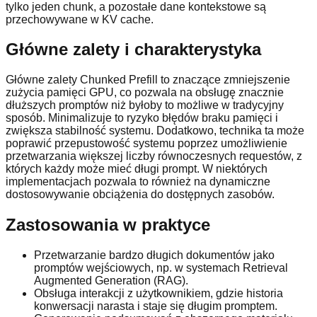
tylko jeden chunk, a pozostałe dane kontekstowe są
przechowywane w KV cache.
Główne zalety i charakterystyka
Główne zalety Chunked Prefill to znaczące zmniejszenie
zużycia pamięci GPU, co pozwala na obsługę znacznie
dłuższych promptów niż byłoby to możliwe w tradycyjny
sposób. Minimalizuje to ryzyko błędów braku pamięci i
zwiększa stabilność systemu. Dodatkowo, technika ta może
poprawić przepustowość systemu poprzez umożliwienie
przetwarzania większej liczby równoczesnych requestów, z
których każdy może mieć długi prompt. W niektórych
implementacjach pozwala to również na dynamiczne
dostosowywanie obciążenia do dostępnych zasobów.
Zastosowania w praktyce
Przetwarzanie bardzo długich dokumentów jako
promptów wejściowych, np. w systemach Retrieval
Augmented Generation (RAG).
Obsługa interakcji z użytkownikiem, gdzie historia
konwersacji narasta i staje się długim promptem.