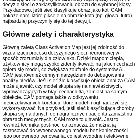
decyzję sieci o zaklasyfikowaniu obrazu do wybranej klasy.
Przykładowo, jeśli sieć klasyfikuje obraz jako kot, CAM
pokaże nam, które piksele na obrazie kota (np. głowa, futro)
najbardziej przyczyniły się do tej decyzji.
Główne zalety i charakterystyka
Główną zaletą Class Activation Map jest jej zdolność do
wizualizacji procesu decyzyjnego sieci neuronowej w
sposób zrozumiały dla człowieka. Dzięki mapom ciepła,
użytkownicy mogą szybko zidentyfikować, na jakich cechach
opiera się model, co zwiększa zaufanie do systemów AI.
CAM jest również cennym narzędziem do debugowania i
analizy błędów. Jeśli sieć źle klasyfikuje obiekt, analiza CAM
może ujawnić, czy model skupia się na niewłaściwych,
wprowadzających w błąd cechach tła, zamiast na samym
obiekcie. CAM pomaga także w odkrywaniu
nieoczekiwanych korelacji, które model mógł nauczyć się
wykorzystywać. Na przykład, jeśli sieć klasyfikująca choroby
skupia się na danych demograficznych pacjenta zamiast na
obrazach medycznych, CAM może to ujawnić. Jest to
również technika post-hoc, co oznacza, że można ją
zastosować do wytrenowanego modelu bez konieczności
jego ponownego trenowania, co jest wygodne i efektywne.