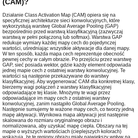
(CAM)?
Działanie Class Activation Map (CAM) opiera się na
specyficznej architekturze sieci konwolucyjnych, które
wykorzystują warstwę Global Average Pooling (GAP)
bezpośrednio przed warstwą klasyfikacyjną (zazwyczaj
warstwą w pełni połączoną lub softmax). Warstwa GAP
redukuje wymiary każdej mapy cech do pojedynczej
wartości, uśredniając wszystkie aktywacje dla danej mapy.
W ten sposób, każda mapa cech reprezentuje obecność
pewnej cechy w całym obrazie. Po przejściu przez warstwę
GAP, sieć posiada wektor, gdzie każdy element odpowiada
jednej mapie cech z ostatniej warstwy konwolucyjnej. Te
wartości są następnie przekazywane do warstwy
klasyfikacyjnej. Aby wygenerować CAM dla konkretnej klasy,
bierzemy wagi połączeń z warstwy klasyfikacyjnej
odpowiadające tej klasie. Mnożymy te wagi przez
odpowiadające im mapy cech z ostatniej warstwy
konwolucyjnej, zanim nastąpiło Global Average Pooling.
Następnie sumujemy te ważone mapy cech, co tworzy jedną
mapę aktywacji. Wynikowa mapa aktywacji jest następnie
skalowana do rozmiaru oryginalnego obrazu i
normalizowana, aby uzyskać mapę ciepła. Obszary na tej
mapie o wyższych wartościach (cieplejszych kolorach)
wskazują, że te regiony obrazu miały największy wpływ na