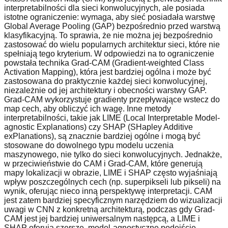
interpretabilności dla sieci konwolucyjnych, ale posiada
istotne ograniczenie: wymaga, aby sieć posiadała warstwę
Global Average Pooling (GAP) bezpośrednio przed warstwą
klasyfikacyjną. To sprawia, że nie można jej bezpośrednio
zastosować do wielu popularnych architektur sieci, które nie
spełniają tego kryterium. W odpowiedzi na to ograniczenie
powstała technika Grad-CAM (Gradient-weighted Class
Activation Mapping), która jest bardziej ogólna i może być
zastosowana do praktycznie każdej sieci konwolucyjnej,
niezależnie od jej architektury i obecności warstwy GAP.
Grad-CAM wykorzystuje gradienty przepływające wstecz do
map cech, aby obliczyć ich wagę. Inne metody
interpretabilności, takie jak LIME (Local Interpretable Model-
agnostic Explanations) czy SHAP (SHapley Additive
exPlanations), są znacznie bardziej ogólne i mogą być
stosowane do dowolnego typu modelu uczenia
maszynowego, nie tylko do sieci konwolucyjnych. Jednakże,
w przeciwieństwie do CAM i Grad-CAM, które generują
mapy lokalizacji w obrazie, LIME i SHAP często wyjaśniają
wpływ poszczególnych cech (np. superpikseli lub pikseli) na
wynik, oferując nieco inną perspektywę interpretacji. CAM
jest zatem bardziej specyficznym narzędziem do wizualizacji
uwagi w CNN z konkretną architekturą, podczas gdy Grad-
CAM jest jej bardziej uniwersalnym następcą, a LIME i
SHAP oferują szersze, model-agnostyczne podejście.