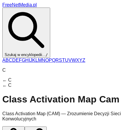
FreeNetMedia.pl
Szukaj w encyklopedii...
/
A
B
C
D
E
F
G
H
I
J
K
L
M
N
O
P
Q
R
S
T
U
V
W
X
Y
Z
C
←
C
←
C
Class Activation Map Cam
Class Activation Map (CAM) — Zrozumienie Decyzji Sieci
Konwolucyjnych