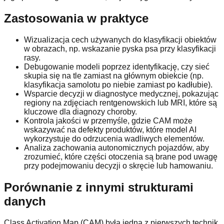
Zastosowania w praktyce
Wizualizacja cech używanych do klasyfikacji obiektów
w obrazach, np. wskazanie pyska psa przy klasyfikacji
rasy.
Debugowanie modeli poprzez identyfikację, czy sieć
skupia się na tle zamiast na głównym obiekcie (np.
klasyfikacja samolotu po niebie zamiast po kadłubie).
Wsparcie decyzji w diagnostyce medycznej, pokazując
regiony na zdjęciach rentgenowskich lub MRI, które są
kluczowe dla diagnozy choroby.
Kontrola jakości w przemyśle, gdzie CAM może
wskazywać na defekty produktów, które model AI
wykorzystuje do odrzucenia wadliwych elementów.
Analiza zachowania autonomicznych pojazdów, aby
zrozumieć, które części otoczenia są brane pod uwagę
przy podejmowaniu decyzji o skręcie lub hamowaniu.
Porównanie z innymi strukturami
danych
Class Activation Map (CAM) była jedną z pierwszych technik