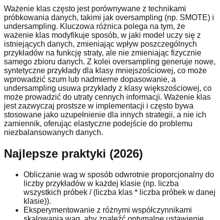
Ważenie klas często jest porównywane z technikami
próbkowania danych, takimi jak oversampling (np. SMOTE) i
undersampling. Kluczowa różnica polega na tym, że
ważenie klas modyfikuje sposób, w jaki model uczy się z
istniejących danych, zmieniając wpływ poszczególnych
przykładów na funkcję straty, ale nie zmieniając fizycznie
samego zbioru danych. Z kolei oversampling generuje nowe,
syntetyczne przykłady dla klasy mniejszościowej, co może
wprowadzić szum lub nadmierne dopasowanie, a
undersampling usuwa przykłady z klasy większościowej, co
może prowadzić do utraty cennych informacji. Ważenie klas
jest zazwyczaj prostsze w implementacji i często bywa
stosowane jako uzupełnienie dla innych strategii, a nie ich
zamiennik, oferując elastyczne podejście do problemu
niezbalansowanych danych.
Najlepsze praktyki (2026)
Obliczanie wag w sposób odwrotnie proporcjonalny do
liczby przykładów w każdej klasie (np. liczba
wszystkich próbek / (liczba klas * liczba próbek w danej
klasie)).
Eksperymentowanie z różnymi współczynnikami
skalowania wag, aby znaleźć optymalne ustawienie