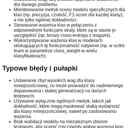
dla danego problemu.
Monitorowanie metryk oceny modelu specyficznych dla
klas (np. precyzja, czułość, F1-score dla każdej klasy),
a nie tylko ogólnej dokładności.
Stosowanie ważenia klas w połączeniu z
odpowiednimi funkcjami straty, które są w stanie je
uwzględnić (np. binary cross-entropy z wagami).
Wykorzystywanie ważenia klas w modelach
obsługujących tę funkcjonalność natywnie (np. w scikit-
learn w parametrze class_weight w wielu
klasyfikatorach).
Typowe błędy i pułapki
Ustawianie zbyt wysokich wag dla klasy
mniejszościowej, co może prowadzić do nadmiernego
dopasowania i słabej generalizacji na danych
testowych.
Używanie wyłącznie ogólnych metryk, takich jak
dokładność, które mogą maskować słabą wydajność
dla klasy mniejszościowej, nawet po zastosowaniu
ważenia.
Brak walidacji modelu na niezależnym zbiorze
testowym, aby ocenić rzeczywisty wpływ ważenia klas