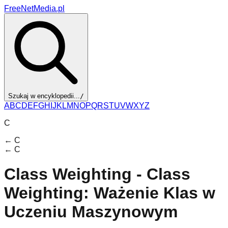
FreeNetMedia.pl
Szukaj w encyklopedii...
/
A
B
C
D
E
F
G
H
I
J
K
L
M
N
O
P
Q
R
S
T
U
V
W
X
Y
Z
C
←
C
←
C
Class Weighting - Class
Weighting: Ważenie Klas w
Uczeniu Maszynowym