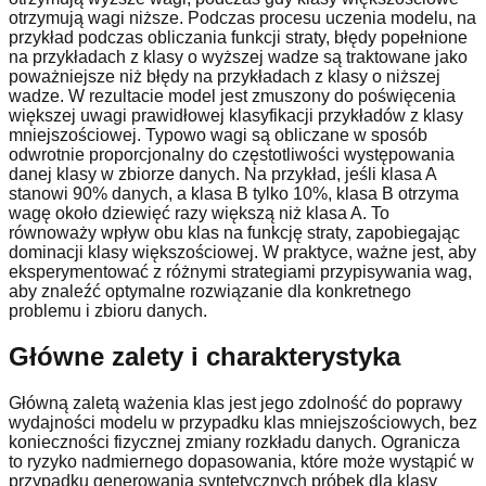
otrzymują wagi niższe. Podczas procesu uczenia modelu, na
przykład podczas obliczania funkcji straty, błędy popełnione
na przykładach z klasy o wyższej wadze są traktowane jako
poważniejsze niż błędy na przykładach z klasy o niższej
wadze. W rezultacie model jest zmuszony do poświęcenia
większej uwagi prawidłowej klasyfikacji przykładów z klasy
mniejszościowej. Typowo wagi są obliczane w sposób
odwrotnie proporcjonalny do częstotliwości występowania
danej klasy w zbiorze danych. Na przykład, jeśli klasa A
stanowi 90% danych, a klasa B tylko 10%, klasa B otrzyma
wagę około dziewięć razy większą niż klasa A. To
równoważy wpływ obu klas na funkcję straty, zapobiegając
dominacji klasy większościowej. W praktyce, ważne jest, aby
eksperymentować z różnymi strategiami przypisywania wag,
aby znaleźć optymalne rozwiązanie dla konkretnego
problemu i zbioru danych.
Główne zalety i charakterystyka
Główną zaletą ważenia klas jest jego zdolność do poprawy
wydajności modelu w przypadku klas mniejszościowych, bez
konieczności fizycznej zmiany rozkładu danych. Ogranicza
to ryzyko nadmiernego dopasowania, które może wystąpić w
przypadku generowania syntetycznych próbek dla klasy