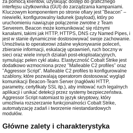
za pomocą klientów, uzyskując dostęp do graficznego
interfejsu użytkownika (GUI) do zarządzania kampaniami.
Kluczowym komponentem po stronie ofiary jest "Beacon" –
niewielki, konfigurowalny ładunek (payload), który po
uruchomieniu nawiązuje połączenie zwrotne z Team
Serverem. Beacon może komunikować się różnymi
kanałami, takimi jak HTTP, HTTPS, DNS czy Named Pipes, i
jest w stanie dynamicznie dostosowywać swoje zachowanie.
Umożliwia to operatorowi zdalne wykonywanie poleceń,
zbieranie informacji, eskalację uprawnień, ruch boczny w
sieci oraz wiele innych działań post-eksploatacyjnych,
symulując pełen cykl ataku. Elastyczność Cobalt Strike jest
dodatkowo wzmocniona przez "Malleable C2 profiles" oraz
"Aggressor Script". Malleable C2 profiles to konfigurowalne
szablony, które pozwalają operatorom dostosować wygląd
komunikacji Beacon-Team Server (nagłówki HTTP,
parametry, certyfikaty SSL itp.), aby imitować ruch legalnych
aplikacji i unikać detekcji przez systemy bezpieczeństwa.
Aggressor Script natomiast to język skryptowy, który
umożliwia rozszerzanie funkcjonalności Cobalt Strike,
automatyzację zadań i tworzenie niestandardowych
modułów.
Główne zalety i charakterystyka