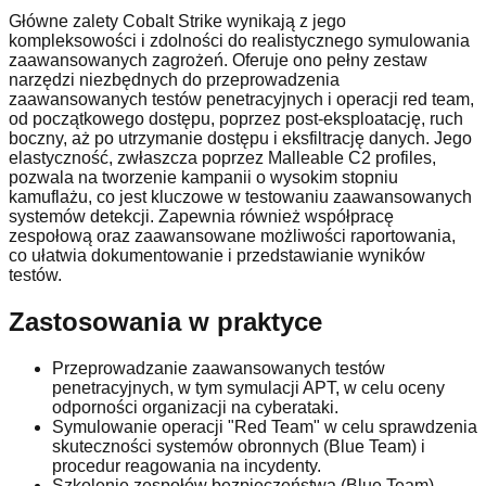
Główne zalety Cobalt Strike wynikają z jego
kompleksowości i zdolności do realistycznego symulowania
zaawansowanych zagrożeń. Oferuje ono pełny zestaw
narzędzi niezbędnych do przeprowadzenia
zaawansowanych testów penetracyjnych i operacji red team,
od początkowego dostępu, poprzez post-eksploatację, ruch
boczny, aż po utrzymanie dostępu i eksfiltrację danych. Jego
elastyczność, zwłaszcza poprzez Malleable C2 profiles,
pozwala na tworzenie kampanii o wysokim stopniu
kamuflażu, co jest kluczowe w testowaniu zaawansowanych
systemów detekcji. Zapewnia również współpracę
zespołową oraz zaawansowane możliwości raportowania,
co ułatwia dokumentowanie i przedstawianie wyników
testów.
Zastosowania w praktyce
Przeprowadzanie zaawansowanych testów
penetracyjnych, w tym symulacji APT, w celu oceny
odporności organizacji na cyberataki.
Symulowanie operacji "Red Team" w celu sprawdzenia
skuteczności systemów obronnych (Blue Team) i
procedur reagowania na incydenty.
Szkolenie zespołów bezpieczeństwa (Blue Team)