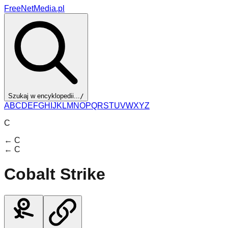
FreeNetMedia.pl
Szukaj w encyklopedii...
/
A
B
C
D
E
F
G
H
I
J
K
L
M
N
O
P
Q
R
S
T
U
V
W
X
Y
Z
C
←
C
←
C
Cobalt Strike