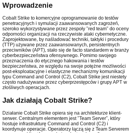
Wprowadzenie
Cobalt Strike to komercyjne oprogramowanie do testów
penetracyjnych i symulacji zaawansowanych zagrożeń,
szeroko wykorzystywane przez zespoły "red team" do oceny
odporności organizacji na rzeczywiste ataki cybernetyczne.
Zaprojektowane, by naśladować techniki, taktyki i procedury
(TTP) używane przez zaawansowanych, persistentnych
przeciwników (APT), stało się de facto standardem w branży
cyberbezpieczeństwa ofensywnego. Pomimo swojego
przeznaczenia do etycznego hakowania i testów
bezpieczeństwa, ze względu na swoje potężne możliwości
post-eksploatacyjne i elastyczne mechanizmy komunikacji
typu Command and Control (C2), Cobalt Strike jest niestety
często nadużywane przez cyberprzestępców i grupy APT w
złośliwych operacjach.
Jak działają Cobalt Strike?
Działanie Cobalt Strike opiera się na architekturze klient-
serwer. Centralnym elementem jest "Team Server", który
hostuje infrastrukturę Command and Control (C2) i
koordynuje operacje. Operatorzy łączą się z Team Serverem