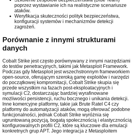
poprzez wystawianie ich na realistyczne scenariusze
ataków.
Weryfikacja skuteczności polityk bezpieczeństwa,
konfiguracji systemów i mechanizmów detekcji
zagrożeń.
Porównanie z innymi strukturami
danych
Cobalt Strike jest często porównywany z innymi narzędziami
do testów penetracyjnych, takimi jak Metasploit Framework.
Podczas gdy Metasploit jest wszechstronnym frameworkiem
open-source, oferującym szeroką gamę exploitów i narzędzi
do początkowej kompromitacji, Cobalt Strike skupia się
przede wszystkim na fazach post-eksploatacyjnych i
symulacji C2, dostarczając bardziej wyrafinowane
możliwości persistencji, ruchu bocznego i unikania detekcji.
Inne komercyjne platformy, takie jak Brute Ratel C4 czy
platformy do automatyzacji ataków, mogą oferować podobne
funkcjonalności, jednak Cobalt Strike wyróżnia się
ugruntowaną pozycją, bogatą społecznością i elastycznością
konfigurowalnych profili C2, które są kluczowe dla emulacji
konkretnych grup APT. Jego integracja z Metasploitem