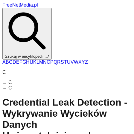
FreeNetMedia.pl
Szukaj w encyklopedii...
/
A
B
C
D
E
F
G
H
I
J
K
L
M
N
O
P
Q
R
S
T
U
V
W
X
Y
Z
C
←
C
←
C
Credential Leak Detection -
Wykrywanie Wycieków
Danych