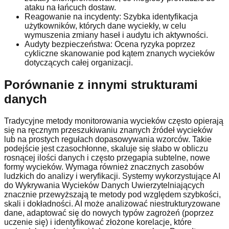
ataku na łańcuch dostaw.
Reagowanie na incydenty: Szybka identyfikacja
użytkowników, których dane wyciekły, w celu
wymuszenia zmiany haseł i audytu ich aktywności.
Audyty bezpieczeństwa: Ocena ryzyka poprzez
cykliczne skanowanie pod kątem znanych wycieków
dotyczących całej organizacji.
Porównanie z innymi strukturami
danych
Tradycyjne metody monitorowania wycieków często opierają
się na ręcznym przeszukiwaniu znanych źródeł wycieków
lub na prostych regułach dopasowywania wzorców. Takie
podejście jest czasochłonne, skaluje się słabo w obliczu
rosnącej ilości danych i często przegapia subtelne, nowe
formy wycieków. Wymaga również znacznych zasobów
ludzkich do analizy i weryfikacji. Systemy wykorzystujące AI
do Wykrywania Wycieków Danych Uwierzytelniających
znacznie przewyższają te metody pod względem szybkości,
skali i dokładności. AI może analizować niestrukturyzowane
dane, adaptować się do nowych typów zagrożeń (poprzez
uczenie się) i identyfikować złożone korelacje, które