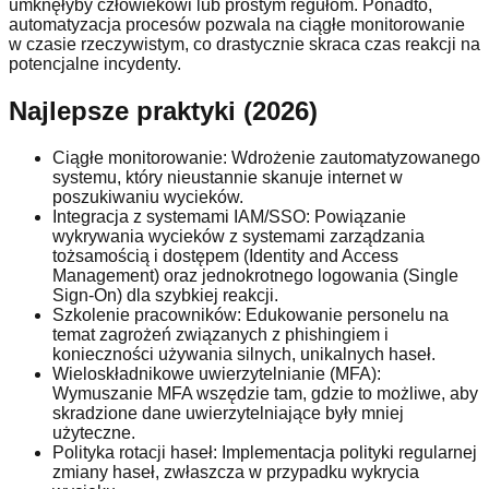
umknęłyby człowiekowi lub prostym regułom. Ponadto,
automatyzacja procesów pozwala na ciągłe monitorowanie
w czasie rzeczywistym, co drastycznie skraca czas reakcji na
potencjalne incydenty.
Najlepsze praktyki (2026)
Ciągłe monitorowanie: Wdrożenie zautomatyzowanego
systemu, który nieustannie skanuje internet w
poszukiwaniu wycieków.
Integracja z systemami IAM/SSO: Powiązanie
wykrywania wycieków z systemami zarządzania
tożsamością i dostępem (Identity and Access
Management) oraz jednokrotnego logowania (Single
Sign-On) dla szybkiej reakcji.
Szkolenie pracowników: Edukowanie personelu na
temat zagrożeń związanych z phishingiem i
konieczności używania silnych, unikalnych haseł.
Wieloskładnikowe uwierzytelnianie (MFA):
Wymuszanie MFA wszędzie tam, gdzie to możliwe, aby
skradzione dane uwierzytelniające były mniej
użyteczne.
Polityka rotacji haseł: Implementacja polityki regularnej
zmiany haseł, zwłaszcza w przypadku wykrycia