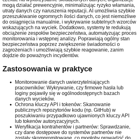
mogą działać prewencyjnie, minimalizując ryzyko włamania,
utraty danych czy naruszenia reputacji. AI umożliwia szybkie
przeszukiwanie ogromnych ilości danych, co jest niemożliwe
do osiągnięcia manualnie, i wykrywanie subtelnych wzorców
wskazujących na wyciek. Dodatkowo, systemy te redukują
obciążenie zespołów bezpieczeństwa, automatyzując proces
monitorowania i wstępnej analizy. Poprawiają ogólny stan
bezpieczeństwa poprzez zwiększenie świadomości o
zagrożeniach i umożliwiają szybkie reagowanie, zanim
dojdzie do poważnych incydentów.
Zastosowania w praktyce
Monitorowanie danych uwierzytelniających
pracowników: Wykrywanie, czy firmowe hasła lub
loginy pojawiły się w ogólnodostępnych bazach
danych wycieków.
Ochrona kluczy API i tokenów: Skanowanie
publicznych repozytoriów kodu (np. GitHub) w
poszukiwaniu przypadkowo ujawnionych kluczy API
lub tokenów autoryzacyjnych.
Weryfikacja kontrahentów i partnerów: Sprawdzanie,
czy dane dostępowe do systemów partnerów nie
zostały skompromitowane, co mogłoby prowadzić do