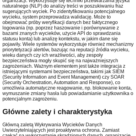
organizacji. Wykorzystuje się techniki przetwarzania języka
naturalnego (NLP) do analizy treści w poszukiwaniu fraz
sugerujących wyciek. Po zidentyfikowaniu potencjalnego
wycieku, system przeprowadza walidację. Może to
obejmować próby weryfikacji danych bez faktycznego
logowania (np. poprzez haszowanie i porównywanie z
bazami znanych wycieków, użycie API do sprawdzania
statusu konta) lub analizę kontekstu, w jakim dane się
pojawiły. Wiele systemów wykorzystuje również mechanizmy
priorytetyzacji alertów, bazując na reputacji źródła wycieku,
wieku danych czy ich wrażliwości, aby zespoły
bezpieczeństwa mogły skupić się na najważniejszych
zagrożeniach. Ważnym elementem jest także integracja z
istniejącymi systemami bezpieczeństwa, takimi jak SIEM
(Security Information and Event Management) czy SOAR
(Security Orchestration, Automation and Response), co
umożliwia automatyczne reagowanie, np. blokowanie konta,
wymuszanie zmiany hasła lub powiadamianie użytkownika o
potencjalnym zagrożeniu.
Główne zalety i charakterystyka
Główną zaletą Wykrywania Wycieków Danych
Uwierzytelniających jest proaktywna ochrona. Zamiast
czekać na wykorzystanie skradzionych danych, organizacje