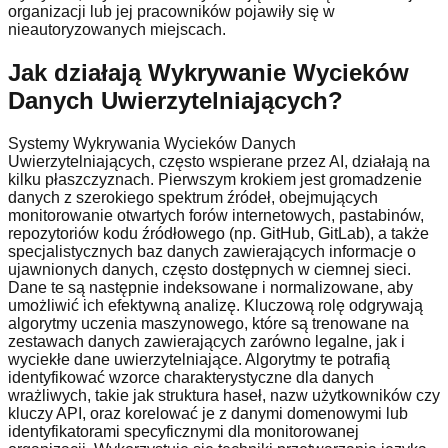
organizacji lub jej pracowników pojawiły się w
nieautoryzowanych miejscach.
Jak działają Wykrywanie Wycieków
Danych Uwierzytelniających?
Systemy Wykrywania Wycieków Danych
Uwierzytelniających, często wspierane przez AI, działają na
kilku płaszczyznach. Pierwszym krokiem jest gromadzenie
danych z szerokiego spektrum źródeł, obejmujących
monitorowanie otwartych forów internetowych, pastabinów,
repozytoriów kodu źródłowego (np. GitHub, GitLab), a także
specjalistycznych baz danych zawierających informacje o
ujawnionych danych, często dostępnych w ciemnej sieci.
Dane te są następnie indeksowane i normalizowane, aby
umożliwić ich efektywną analizę. Kluczową rolę odgrywają
algorytmy uczenia maszynowego, które są trenowane na
zestawach danych zawierających zarówno legalne, jak i
wyciekłe dane uwierzytelniające. Algorytmy te potrafią
identyfikować wzorce charakterystyczne dla danych
wrażliwych, takie jak struktura haseł, nazw użytkowników czy
kluczy API, oraz korelować je z danymi domenowymi lub
identyfikatorami specyficznymi dla monitorowanej