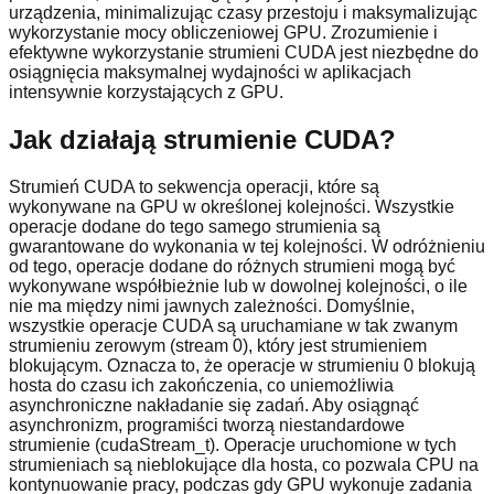
urządzenia, minimalizując czasy przestoju i maksymalizując
wykorzystanie mocy obliczeniowej GPU. Zrozumienie i
efektywne wykorzystanie strumieni CUDA jest niezbędne do
osiągnięcia maksymalnej wydajności w aplikacjach
intensywnie korzystających z GPU.
Jak działają strumienie CUDA?
Strumień CUDA to sekwencja operacji, które są
wykonywane na GPU w określonej kolejności. Wszystkie
operacje dodane do tego samego strumienia są
gwarantowane do wykonania w tej kolejności. W odróżnieniu
od tego, operacje dodane do różnych strumieni mogą być
wykonywane współbieżnie lub w dowolnej kolejności, o ile
nie ma między nimi jawnych zależności. Domyślnie,
wszystkie operacje CUDA są uruchamiane w tak zwanym
strumieniu zerowym (stream 0), który jest strumieniem
blokującym. Oznacza to, że operacje w strumieniu 0 blokują
hosta do czasu ich zakończenia, co uniemożliwia
asynchroniczne nakładanie się zadań. Aby osiągnąć
asynchronizm, programiści tworzą niestandardowe
strumienie (cudaStream_t). Operacje uruchomione w tych
strumieniach są nieblokujące dla hosta, co pozwala CPU na
kontynuowanie pracy, podczas gdy GPU wykonuje zadania