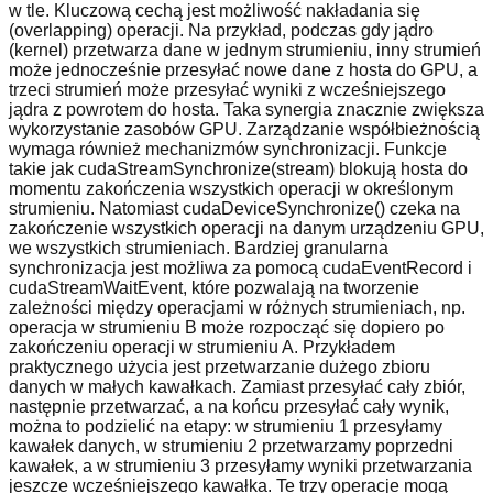
w tle. Kluczową cechą jest możliwość nakładania się
(overlapping) operacji. Na przykład, podczas gdy jądro
(kernel) przetwarza dane w jednym strumieniu, inny strumień
może jednocześnie przesyłać nowe dane z hosta do GPU, a
trzeci strumień może przesyłać wyniki z wcześniejszego
jądra z powrotem do hosta. Taka synergia znacznie zwiększa
wykorzystanie zasobów GPU. Zarządzanie współbieżnością
wymaga również mechanizmów synchronizacji. Funkcje
takie jak cudaStreamSynchronize(stream) blokują hosta do
momentu zakończenia wszystkich operacji w określonym
strumieniu. Natomiast cudaDeviceSynchronize() czeka na
zakończenie wszystkich operacji na danym urządzeniu GPU,
we wszystkich strumieniach. Bardziej granularna
synchronizacja jest możliwa za pomocą cudaEventRecord i
cudaStreamWaitEvent, które pozwalają na tworzenie
zależności między operacjami w różnych strumieniach, np.
operacja w strumieniu B może rozpocząć się dopiero po
zakończeniu operacji w strumieniu A. Przykładem
praktycznego użycia jest przetwarzanie dużego zbioru
danych w małych kawałkach. Zamiast przesyłać cały zbiór,
następnie przetwarzać, a na końcu przesyłać cały wynik,
można to podzielić na etapy: w strumieniu 1 przesyłamy
kawałek danych, w strumieniu 2 przetwarzamy poprzedni
kawałek, a w strumieniu 3 przesyłamy wyniki przetwarzania
jeszcze wcześniejszego kawałka. Te trzy operacje mogą