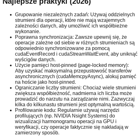
Najlepsze praktyki (2026)
Grupowanie niezależnych zadań: Używaj oddzielnych
strumieni dla operacji, które nie mają wzajemnych
zależności danych, aby umożliwić ich współbieżne
wykonanie.
Poprawna synchronizacja: Zawsze upewnij się, że
operacje zależne od siebie w różnych strumieniach są
odpowiednio synchronizowane za pomocą
cudaEventRecord i cudaStreamWaitEvent, aby uniknąć
wyścigów danych.
Użycie pamięci host-pinned (page-locked memory):
Aby uzyskać maksymalną przepustowość transferów
asynchronicznych (cudaMemcpyAsync), alokuj pamięć
na hoście jako host-pinned.
Ograniczanie liczby strumieni: Chociaż wiele strumieni
zwiększa współbieżność, nadmierna ich liczba może
prowadzić do narzutu na zarządzanie nimi. Zazwyczaj
kilka do kilkunastu strumieni jest optymalną wartością.
Profilowanie kodu: Regularnie używaj narzędzi
profilujących (np. NVIDIA Nsight Systems) do
wizualizacji harmonogramu operacji na GPU i
weryfikacji, czy operacje faktycznie się nakładają w
zamierzony sposób.