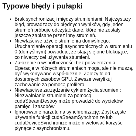
Typowe błędy i pułapki
Brak synchronizacji między strumieniami: Najczęstszy
błąd, prowadzący do błędnych wyników, gdy jeden
strumień próbuje odczytać dane, które nie zostały
jeszcze zapisane przez inny strumień.
Niewłaściwe użycie strumienia domyślnego:
Uruchamianie operacji asynchronicznych w strumieniu
0 (domyślnym) powoduje, że stają się one blokujące,
co niweczy cel używania strumieni.
Założenie o współbieżności bez potwierdzenia:
Operacje w różnych strumieniach mogą, ale nie muszą,
być wykonywane współbieżnie. Zależy to od
dostępnych zasobów GPU. Zawsze weryfikuj
zachowanie za pomocą profilera.
Niewłaściwe zarządzanie cyklem życia strumieni:
Niezwalnianie strumieni za pomocą
cudaStreamDestroy może prowadzić do wycieków
pamięci i zasobów.
Ignorowanie narzutu na synchronizację: Zbyt częste
używanie funkcji cudaStreamSynchronize lub
cudaDeviceSynchronize może niwelować korzyści
płynące z asynchronizmu.