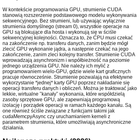
W kontekście programowania GPU, strumienie CUDA
stanowią rozszerzenie podstawowego modelu wykonywania
sekwencyjnego. Bez strumieni, lub używając wyłącznie
strumienia domyślnego (stream 0), wszystkie operacje na
GPU są blokujące dla hosta i wykonują się w ściśle
sekwencyjnej kolejności. Oznacza to, że CPU musi czekać
na zakończenie np. transferu danych, zanim będzie mógł
zlecić GPU wykonanie jądra, a następnie czekać na jego
zakończenie, zanim zleci kolejny transfer. Strumienie CUDA
wprowadzają asynchronizm i współbieżność na poziomie
jednego urządzenia GPU. Nie należy ich mylić z
programowaniem wielo-GPU, gdzie wiele kart graficznych
pracuje równocześnie. Strumienie pozwalają na efektywne
wykorzystanie *jednej* karty GPU poprzez nakładanie się
operacji transferu danych i obliczeń. Można je traktować jako
lekkie, wirtualne "kanały" wykonania, które współdzielą
zasoby sprzętowe GPU, ale zapewniają programową
izolację i porządek operacji w ramach każdego kanału. Są
one również ściśle związane z funkcjami takimi jak
cudaMemcpyAsync czy uruchamianiem kerneli z
parametrem strumienia, które umożliwiają asynchroniczne
działania.