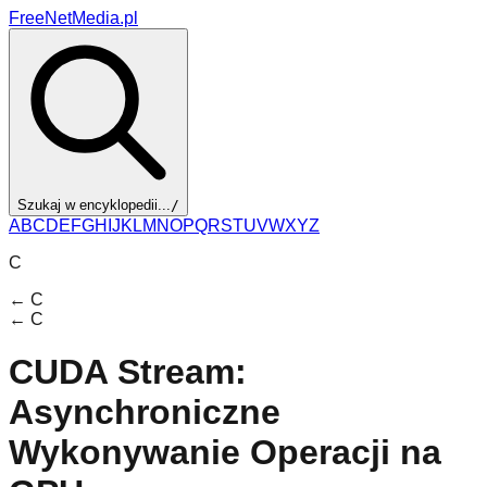
FreeNetMedia.pl
Szukaj w encyklopedii...
/
A
B
C
D
E
F
G
H
I
J
K
L
M
N
O
P
Q
R
S
T
U
V
W
X
Y
Z
C
←
C
←
C
CUDA Stream:
Asynchroniczne
Wykonywanie Operacji na