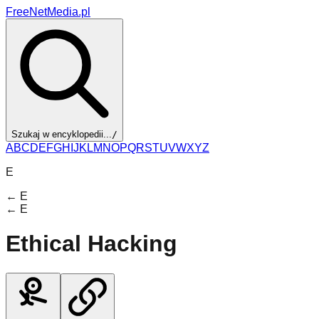
FreeNetMedia.pl
Szukaj w encyklopedii...
/
A
B
C
D
E
F
G
H
I
J
K
L
M
N
O
P
Q
R
S
T
U
V
W
X
Y
Z
E
←
E
←
E
Ethical Hacking