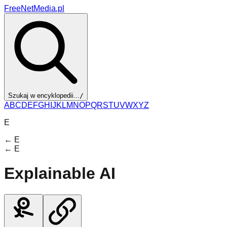
FreeNetMedia.pl
Szukaj w encyklopedii...
/
A
B
C
D
E
F
G
H
I
J
K
L
M
N
O
P
Q
R
S
T
U
V
W
X
Y
Z
E
←
E
←
E
Explainable AI