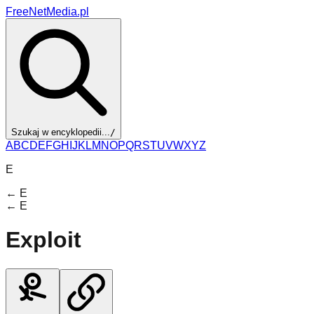
FreeNetMedia.pl
Szukaj w encyklopedii...
/
A
B
C
D
E
F
G
H
I
J
K
L
M
N
O
P
Q
R
S
T
U
V
W
X
Y
Z
E
←
E
←
E
Exploit