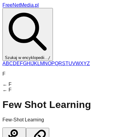
FreeNetMedia.pl
Szukaj w encyklopedii...
/
A
B
C
D
E
F
G
H
I
J
K
L
M
N
O
P
Q
R
S
T
U
V
W
X
Y
Z
F
←
F
←
F
Few Shot Learning
Few-Shot Learning