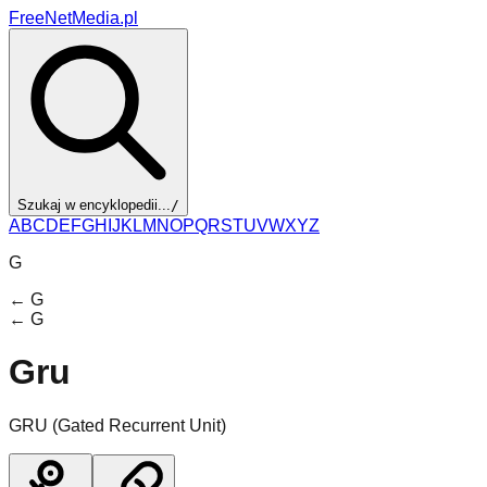
FreeNetMedia.pl
Szukaj w encyklopedii...
/
A
B
C
D
E
F
G
H
I
J
K
L
M
N
O
P
Q
R
S
T
U
V
W
X
Y
Z
G
←
G
←
G
Gru
GRU (Gated Recurrent Unit)