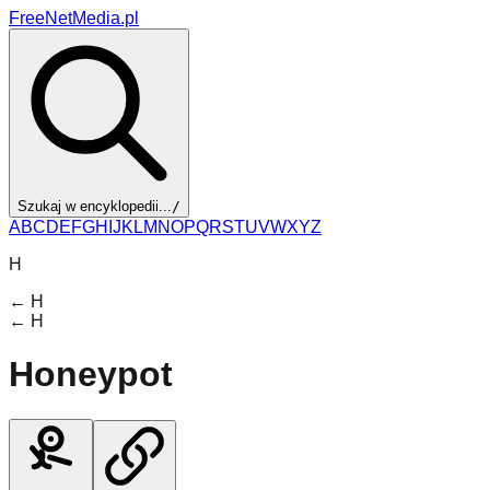
FreeNetMedia.pl
Szukaj w encyklopedii...
/
A
B
C
D
E
F
G
H
I
J
K
L
M
N
O
P
Q
R
S
T
U
V
W
X
Y
Z
H
←
H
←
H
Honeypot