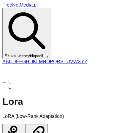
FreeNetMedia.pl
Szukaj w encyklopedii...
/
A
B
C
D
E
F
G
H
I
J
K
L
M
N
O
P
Q
R
S
T
U
V
W
X
Y
Z
L
←
L
←
L
Lora
LoRA (Low-Rank Adaptation)