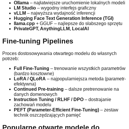
Ollama
– najłatwiejsze uruchomienie lokalnych modeli
LM Studio
– wygodny interfejs graficzny
vLLM
– najwyższa wydajność inferencji
Hugging Face Text Generation Inference (TGI)
llama.cpp
+ GGUF – najlepsze do słabszego sprzętu
PrivateGPT, AnythingLLM, LocalAI
Fine-tuning Pipelines
Proces dostosowywania otwartego modelu do własnych
potrzeb:
Full Fine-Tuning
– trenowanie wszystkich parametrów
(bardzo kosztowne)
LoRA / QLoRA
– najpopularniejsza metoda (parametr-
efektywna)
Continued Pre-training
– dalsze pretrenowanie na
danych domenowych
Instruction Tuning / RLHF / DPO
– dostrajanie
zachowań modelu
PEFT (Parameter-Efficient Fine-Tuning)
– zestaw
technik oszczędzających pamięć
Popularne otwarte modele do