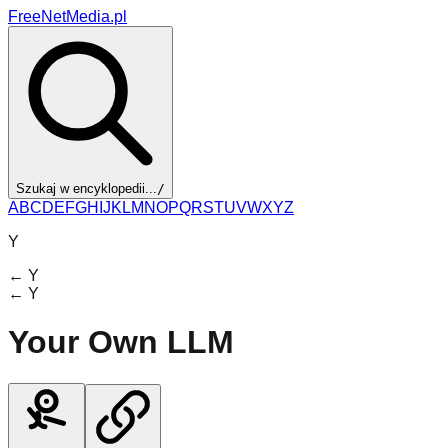
FreeNetMedia.pl
Szukaj w encyklopedii...
/
A
B
C
D
E
F
G
H
I
J
K
L
M
N
O
P
Q
R
S
T
U
V
W
X
Y
Z
Y
←
Y
←
Y
Your Own LLM