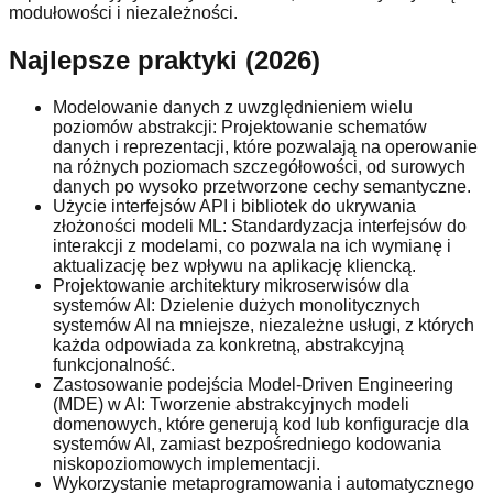
modułowości i niezależności.
Najlepsze praktyki (2026)
Modelowanie danych z uwzględnieniem wielu
poziomów abstrakcji: Projektowanie schematów
danych i reprezentacji, które pozwalają na operowanie
na różnych poziomach szczegółowości, od surowych
danych po wysoko przetworzone cechy semantyczne.
Użycie interfejsów API i bibliotek do ukrywania
złożoności modeli ML: Standardyzacja interfejsów do
interakcji z modelami, co pozwala na ich wymianę i
aktualizację bez wpływu na aplikację kliencką.
Projektowanie architektury mikroserwisów dla
systemów AI: Dzielenie dużych monolitycznych
systemów AI na mniejsze, niezależne usługi, z których
każda odpowiada za konkretną, abstrakcyjną
funkcjonalność.
Zastosowanie podejścia Model-Driven Engineering
(MDE) w AI: Tworzenie abstrakcyjnych modeli
domenowych, które generują kod lub konfiguracje dla
systemów AI, zamiast bezpośredniego kodowania
niskopoziomowych implementacji.
Wykorzystanie metaprogramowania i automatycznego