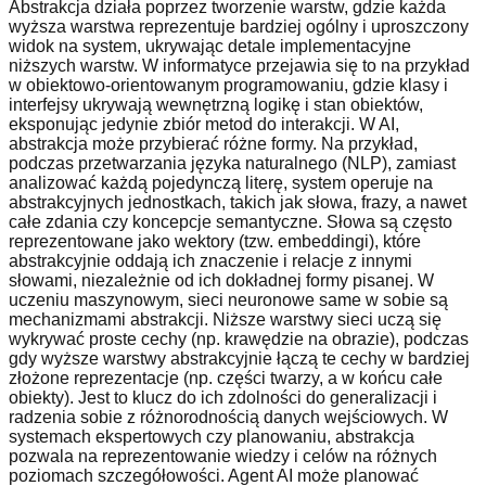
Abstrakcja działa poprzez tworzenie warstw, gdzie każda
wyższa warstwa reprezentuje bardziej ogólny i uproszczony
widok na system, ukrywając detale implementacyjne
niższych warstw. W informatyce przejawia się to na przykład
w obiektowo-orientowanym programowaniu, gdzie klasy i
interfejsy ukrywają wewnętrzną logikę i stan obiektów,
eksponując jedynie zbiór metod do interakcji. W AI,
abstrakcja może przybierać różne formy. Na przykład,
podczas przetwarzania języka naturalnego (NLP), zamiast
analizować każdą pojedynczą literę, system operuje na
abstrakcyjnych jednostkach, takich jak słowa, frazy, a nawet
całe zdania czy koncepcje semantyczne. Słowa są często
reprezentowane jako wektory (tzw. embeddingi), które
abstrakcyjnie oddają ich znaczenie i relacje z innymi
słowami, niezależnie od ich dokładnej formy pisanej. W
uczeniu maszynowym, sieci neuronowe same w sobie są
mechanizmami abstrakcji. Niższe warstwy sieci uczą się
wykrywać proste cechy (np. krawędzie na obrazie), podczas
gdy wyższe warstwy abstrakcyjnie łączą te cechy w bardziej
złożone reprezentacje (np. części twarzy, a w końcu całe
obiekty). Jest to klucz do ich zdolności do generalizacji i
radzenia sobie z różnorodnością danych wejściowych. W
systemach ekspertowych czy planowaniu, abstrakcja
pozwala na reprezentowanie wiedzy i celów na różnych
poziomach szczegółowości. Agent AI może planować