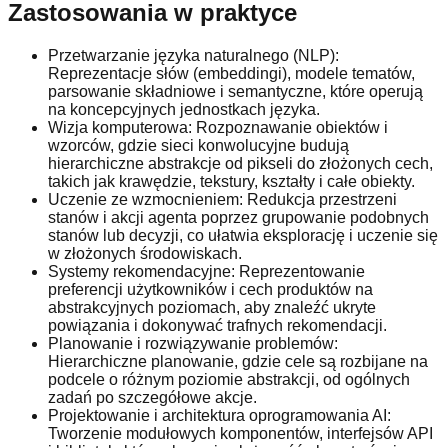
Zastosowania w praktyce
Przetwarzanie języka naturalnego (NLP):
Reprezentacje słów (embeddingi), modele tematów,
parsowanie składniowe i semantyczne, które operują
na koncepcyjnych jednostkach języka.
Wizja komputerowa: Rozpoznawanie obiektów i
wzorców, gdzie sieci konwolucyjne budują
hierarchiczne abstrakcje od pikseli do złożonych cech,
takich jak krawędzie, tekstury, kształty i całe obiekty.
Uczenie ze wzmocnieniem: Redukcja przestrzeni
stanów i akcji agenta poprzez grupowanie podobnych
stanów lub decyzji, co ułatwia eksplorację i uczenie się
w złożonych środowiskach.
Systemy rekomendacyjne: Reprezentowanie
preferencji użytkowników i cech produktów na
abstrakcyjnych poziomach, aby znaleźć ukryte
powiązania i dokonywać trafnych rekomendacji.
Planowanie i rozwiązywanie problemów:
Hierarchiczne planowanie, gdzie cele są rozbijane na
podcele o różnym poziomie abstrakcji, od ogólnych
zadań po szczegółowe akcje.
Projektowanie i architektura oprogramowania AI:
Tworzenie modułowych komponentów, interfejsów API