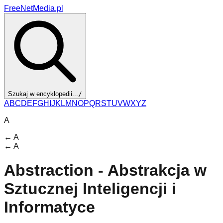
FreeNetMedia.pl
Szukaj w encyklopedii...
/
A
B
C
D
E
F
G
H
I
J
K
L
M
N
O
P
Q
R
S
T
U
V
W
X
Y
Z
A
←
A
←
A
Abstraction - Abstrakcja w
Sztucznej Inteligencji i
Informatyce