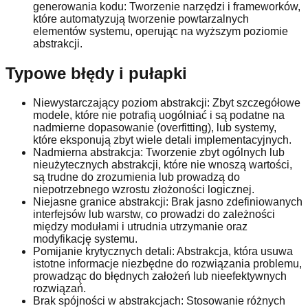
generowania kodu: Tworzenie narzędzi i frameworków,
które automatyzują tworzenie powtarzalnych
elementów systemu, operując na wyższym poziomie
abstrakcji.
Typowe błędy i pułapki
Niewystarczający poziom abstrakcji: Zbyt szczegółowe
modele, które nie potrafią uogólniać i są podatne na
nadmierne dopasowanie (overfitting), lub systemy,
które eksponują zbyt wiele detali implementacyjnych.
Nadmierna abstrakcja: Tworzenie zbyt ogólnych lub
nieużytecznych abstrakcji, które nie wnoszą wartości,
są trudne do zrozumienia lub prowadzą do
niepotrzebnego wzrostu złożoności logicznej.
Niejasne granice abstrakcji: Brak jasno zdefiniowanych
interfejsów lub warstw, co prowadzi do zależności
między modułami i utrudnia utrzymanie oraz
modyfikację systemu.
Pomijanie krytycznych detali: Abstrakcja, która usuwa
istotne informacje niezbędne do rozwiązania problemu,
prowadząc do błędnych założeń lub nieefektywnych
rozwiązań.
Brak spójności w abstrakcjach: Stosowanie różnych