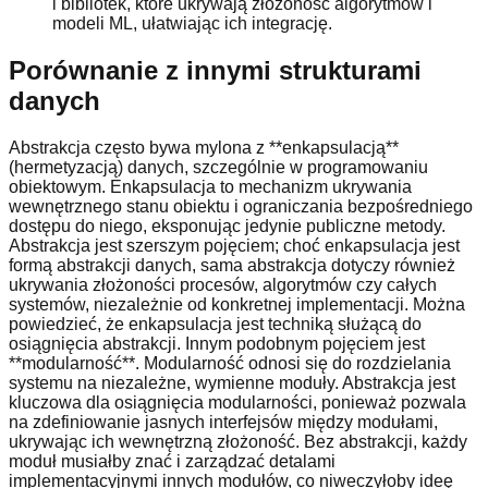
i bibliotek, które ukrywają złożoność algorytmów i
modeli ML, ułatwiając ich integrację.
Porównanie z innymi strukturami
danych
Abstrakcja często bywa mylona z **enkapsulacją**
(hermetyzacją) danych, szczególnie w programowaniu
obiektowym. Enkapsulacja to mechanizm ukrywania
wewnętrznego stanu obiektu i ograniczania bezpośredniego
dostępu do niego, eksponując jedynie publiczne metody.
Abstrakcja jest szerszym pojęciem; choć enkapsulacja jest
formą abstrakcji danych, sama abstrakcja dotyczy również
ukrywania złożoności procesów, algorytmów czy całych
systemów, niezależnie od konkretnej implementacji. Można
powiedzieć, że enkapsulacja jest techniką służącą do
osiągnięcia abstrakcji. Innym podobnym pojęciem jest
**modularność**. Modularność odnosi się do rozdzielania
systemu na niezależne, wymienne moduły. Abstrakcja jest
kluczowa dla osiągnięcia modularności, ponieważ pozwala
na zdefiniowanie jasnych interfejsów między modułami,
ukrywając ich wewnętrzną złożoność. Bez abstrakcji, każdy
moduł musiałby znać i zarządzać detalami
implementacyjnymi innych modułów, co niweczyłoby ideę