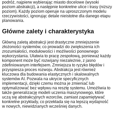
podróż, najpierw wybierając miasto docelowe (wysoki
poziom abstrakcji), a następnie konkretne ulice i trasy (niższy
poziom). Każdy poziom operuje na uproszczonym modelu
rzeczywistości, ignorując detale nieistotne dla danego etapu
planowania.
Główne zalety i charakterystyka
Główną zaletą abstrakcji jest drastyczne zmniejszenie
złożoności systemów, co prowadzi do zwiększenia ich
zrozumiałości, modułowości i możliwości ponownego
wykorzystania. Ułatwia to pracę zespołową, ponieważ każdy
komponent może być rozwijany niezależnie, z jasno
zdefiniowanym interfejsem. Zmniejsza to ryzyko błędów i
przyspiesza proces rozwoju. Abstrakcja jest również
kluczowa dla budowania elastycznych i skalowalnych
systemów AI. Pozwala na ukrycie specyficznych
implementacji, dzięki czemu można je zmieniać lub
optymalizować bez wpływu na resztę systemu. Umożliwia to
także generalizację modeli uczenia maszynowego, które
uczą się abstrakcyjnych wzorców, zamiast zapamiętywać
konkretne przykłady, co przekłada się na lepszą wydajność
w nowych, niewidzianych wcześniej danych.