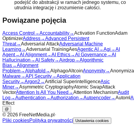
podejść do abstrakcji w ramach jednego systemu, co
utrudnia integrację i zrozumienie całości.
Powiązane pojęcia
Access Control
→
Accountability
→
Activation Function
Adam
Optimizer
Address
→
Advanced Persistent
Threat
→
Adversarial Attack
Adversarial Machine
Learning
→
Adversarial Training
Aes
Agentic AI
→
Agi
→
AI
Agent
→
AI Alignment
→
AI Ethics
→
AI Governance
→
AI
Hallucination
→
AI Safety
→
Airdrop
→
Algorithmic
Bias
→
Alignment
Problem
→
Alphafold
→
Alphago
Altcoin
Anonymity
→
Anonymiza
Malware
→
API Security
→
Application
Security
→
Argon2
→
Artificial Superintelligence
Asic
Miner
→
Asymmetric Cryptography
Atomic Swap
Attack
Vector
Attention Is All You Need
→
Attention Mechanism
Audit
Log
→
Authentication
→
Authorization
→
Autoencoder
→
Automl
A
Effect
@
©
2026
FreeNetMedia.pl
·
Pliki cookies
Polityka prywatności
Ustawienia cookies