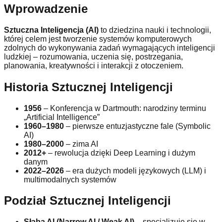
Wprowadzenie
Sztuczna Inteligencja (AI)
to dziedzina nauki i technologii,
której celem jest tworzenie systemów komputerowych
zdolnych do wykonywania zadań wymagających inteligencji
ludzkiej – rozumowania, uczenia się, postrzegania,
planowania, kreatywności i interakcji z otoczeniem.
Historia Sztucznej Inteligencji
1956
– Konferencja w Dartmouth: narodziny terminu
„Artificial Intelligence”
1960–1980
– pierwsze entuzjastyczne fale (Symbolic
AI)
1980–2000
– zima AI
2012+
– rewolucja dzięki Deep Learning i dużym
danym
2022–2026
– era dużych modeli językowych (LLM) i
multimodalnych systemów
Podział Sztucznej Inteligencji
Słaba AI (Narrow AI / Weak AI)
– specjalizuje się w