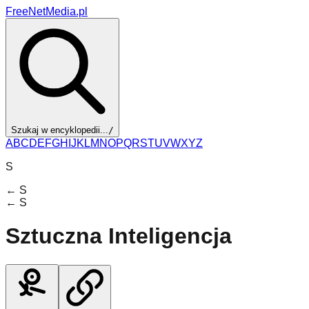
FreeNetMedia.pl
Szukaj w encyklopedii...
/
A
B
C
D
E
F
G
H
I
J
K
L
M
N
O
P
Q
R
S
T
U
V
W
X
Y
Z
S
←
S
←
S
Sztuczna Inteligencja