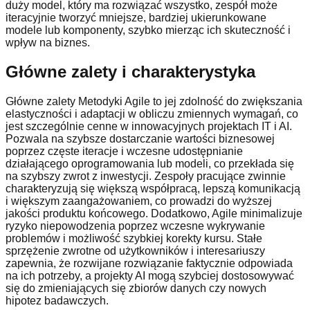
duży model, który ma rozwiązać wszystko, zespół może
iteracyjnie tworzyć mniejsze, bardziej ukierunkowane
modele lub komponenty, szybko mierząc ich skuteczność i
wpływ na biznes.
Główne zalety i charakterystyka
Główne zalety Metodyki Agile to jej zdolność do zwiększania
elastyczności i adaptacji w obliczu zmiennych wymagań, co
jest szczególnie cenne w innowacyjnych projektach IT i AI.
Pozwala na szybsze dostarczanie wartości biznesowej
poprzez częste iteracje i wczesne udostępnianie
działającego oprogramowania lub modeli, co przekłada się
na szybszy zwrot z inwestycji. Zespoły pracujące zwinnie
charakteryzują się większą współpracą, lepszą komunikacją
i większym zaangażowaniem, co prowadzi do wyższej
jakości produktu końcowego. Dodatkowo, Agile minimalizuje
ryzyko niepowodzenia poprzez wczesne wykrywanie
problemów i możliwość szybkiej korekty kursu. Stałe
sprzężenie zwrotne od użytkowników i interesariuszy
zapewnia, że rozwijane rozwiązanie faktycznie odpowiada
na ich potrzeby, a projekty AI mogą szybciej dostosowywać
się do zmieniających się zbiorów danych czy nowych
hipotez badawczych.