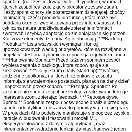
sprintami (najczęściej trwających 1-4 tygodnie), w ramach
których zespół realizuje z góry określony zestaw zadań.
Każdy sprint kończy się dostarczeniem działającej, choćby
minimalnej, części produktu lub funkcji, która może być
poddana ocenie i zweryfikowana przez interesariuszy. Ta
cykliczna natura umożliwia stałe zbieranie informacji
zwrotnych i szybką adaptację do zmieniających się potrzeb.
Kluczowe elementy działania Agile obejmują: * **Backlog
Produktu:** Lista wszystkich wymagań i funkcji
uporządkowanych według priorytetów, które są rozwijane w
projekcie. Jest ona dynamiczna i podlega ciągłym zmianom.
* **Planowanie Sprintu:** Przed każdym sprintem zespół
wybiera zadania z backlogu, które zobowiązuje się
zrealizować. * **Daily Scrum (Daily Stand-up):** Krótkie,
codzienne spotkania, na których członkowie zespołu
informują się wzajemnie o postępach, planach na dany dzień
i napotkanych przeszkodach. * **Przegląd Sprintu:** Po
zakończeniu sprintu zespół prezentuje zrealizowane funkcje
interesariuszom, zbierając feedback. * **Retrospektywa
Sprintu:** Spotkanie zespołu poświęcone analizie przebiegu
sprintu i identyfikacji obszarów do poprawy w procesie pracy.
W projektach AI to podejście manifestuje się poprzez szybkie
iteracje w budowaniu i testowaniu modeli ML,
eksperymentowaniu z danymi i algorytmami, oraz
inkrementalnym wdrażaniu funkcji. Zamiast budować jeden