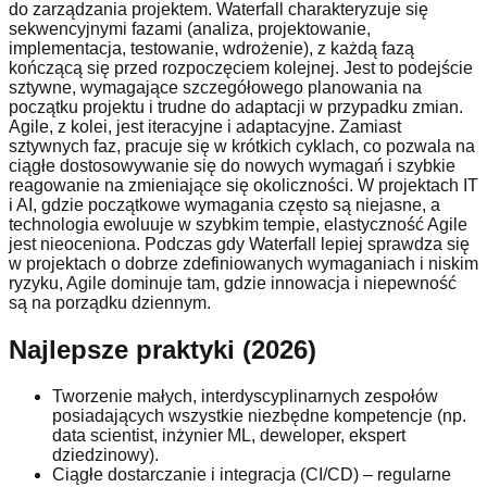
do zarządzania projektem. Waterfall charakteryzuje się
sekwencyjnymi fazami (analiza, projektowanie,
implementacja, testowanie, wdrożenie), z każdą fazą
kończącą się przed rozpoczęciem kolejnej. Jest to podejście
sztywne, wymagające szczegółowego planowania na
początku projektu i trudne do adaptacji w przypadku zmian.
Agile, z kolei, jest iteracyjne i adaptacyjne. Zamiast
sztywnych faz, pracuje się w krótkich cyklach, co pozwala na
ciągłe dostosowywanie się do nowych wymagań i szybkie
reagowanie na zmieniające się okoliczności. W projektach IT
i AI, gdzie początkowe wymagania często są niejasne, a
technologia ewoluuje w szybkim tempie, elastyczność Agile
jest nieoceniona. Podczas gdy Waterfall lepiej sprawdza się
w projektach o dobrze zdefiniowanych wymaganiach i niskim
ryzyku, Agile dominuje tam, gdzie innowacja i niepewność
są na porządku dziennym.
Najlepsze praktyki (2026)
Tworzenie małych, interdyscyplinarnych zespołów
posiadających wszystkie niezbędne kompetencje (np.
data scientist, inżynier ML, deweloper, ekspert
dziedzinowy).
Ciągłe dostarczanie i integracja (CI/CD) – regularne