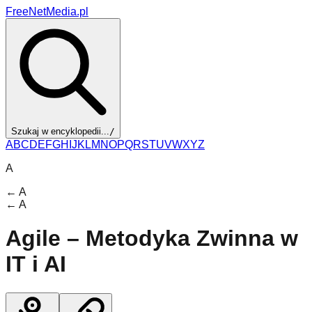
FreeNetMedia.pl
Szukaj w encyklopedii...
/
A
B
C
D
E
F
G
H
I
J
K
L
M
N
O
P
Q
R
S
T
U
V
W
X
Y
Z
A
←
A
←
A
Agile – Metodyka Zwinna w
IT i AI