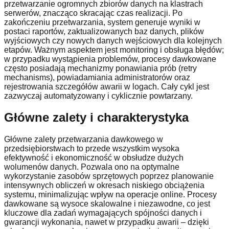
przetwarzanie ogromnych zbiorów danych na klastrach
serwerów, znacząco skracając czas realizacji. Po
zakończeniu przetwarzania, system generuje wyniki w
postaci raportów, zaktualizowanych baz danych, plików
wyjściowych czy nowych danych wejściowych dla kolejnych
etapów. Ważnym aspektem jest monitoring i obsługa błędów;
w przypadku wystąpienia problemów, procesy dawkowane
często posiadają mechanizmy ponawiania prób (retry
mechanisms), powiadamiania administratorów oraz
rejestrowania szczegółów awarii w logach. Cały cykl jest
zazwyczaj automatyzowany i cyklicznie powtarzany.
Główne zalety i charakterystyka
Główne zalety przetwarzania dawkowego w
przedsiębiorstwach to przede wszystkim wysoka
efektywność i ekonomiczność w obsłudze dużych
wolumenów danych. Pozwala ono na optymalne
wykorzystanie zasobów sprzętowych poprzez planowanie
intensywnych obliczeń w okresach niskiego obciążenia
systemu, minimalizując wpływ na operacje online. Procesy
dawkowane są wysoce skalowalne i niezawodne, co jest
kluczowe dla zadań wymagających spójności danych i
gwarancji wykonania, nawet w przypadku awarii – dzięki