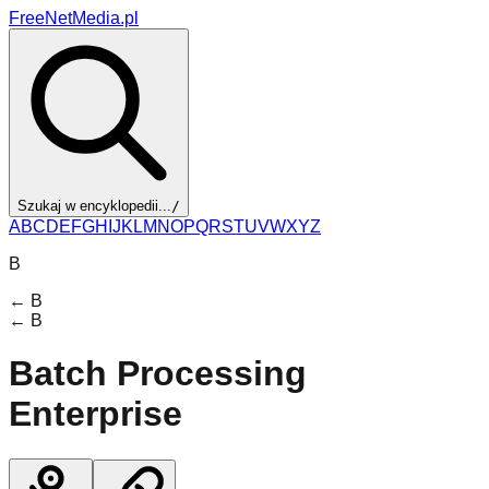
FreeNetMedia.pl
Szukaj w encyklopedii...
/
A
B
C
D
E
F
G
H
I
J
K
L
M
N
O
P
Q
R
S
T
U
V
W
X
Y
Z
B
←
B
←
B
Batch Processing
Enterprise