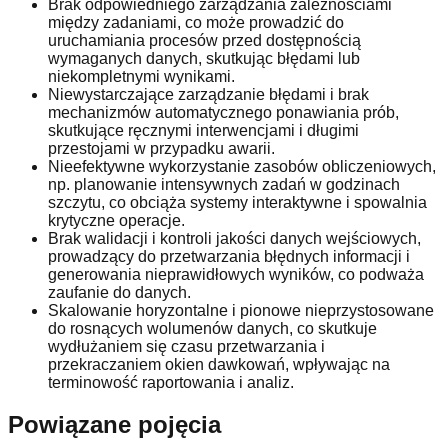
Brak odpowiedniego zarządzania zależnościami
między zadaniami, co może prowadzić do
uruchamiania procesów przed dostępnością
wymaganych danych, skutkując błędami lub
niekompletnymi wynikami.
Niewystarczające zarządzanie błędami i brak
mechanizmów automatycznego ponawiania prób,
skutkujące ręcznymi interwencjami i długimi
przestojami w przypadku awarii.
Nieefektywne wykorzystanie zasobów obliczeniowych,
np. planowanie intensywnych zadań w godzinach
szczytu, co obciąża systemy interaktywne i spowalnia
krytyczne operacje.
Brak walidacji i kontroli jakości danych wejściowych,
prowadzący do przetwarzania błędnych informacji i
generowania nieprawidłowych wyników, co podważa
zaufanie do danych.
Skalowanie horyzontalne i pionowe nieprzystosowane
do rosnących wolumenów danych, co skutkuje
wydłużaniem się czasu przetwarzania i
przekraczaniem okien dawkowań, wpływając na
terminowość raportowania i analiz.
Powiązane pojęcia