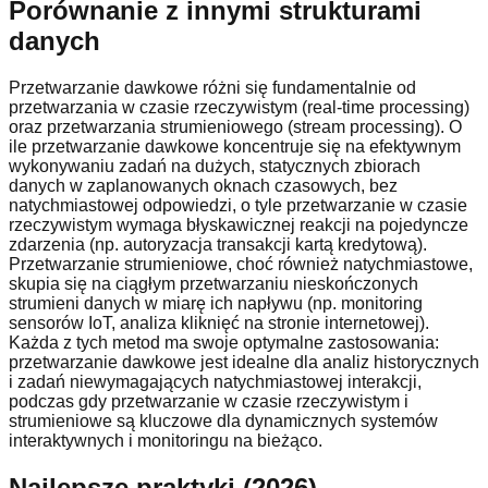
Porównanie z innymi strukturami
danych
Przetwarzanie dawkowe różni się fundamentalnie od
przetwarzania w czasie rzeczywistym (real-time processing)
oraz przetwarzania strumieniowego (stream processing). O
ile przetwarzanie dawkowe koncentruje się na efektywnym
wykonywaniu zadań na dużych, statycznych zbiorach
danych w zaplanowanych oknach czasowych, bez
natychmiastowej odpowiedzi, o tyle przetwarzanie w czasie
rzeczywistym wymaga błyskawicznej reakcji na pojedyncze
zdarzenia (np. autoryzacja transakcji kartą kredytową).
Przetwarzanie strumieniowe, choć również natychmiastowe,
skupia się na ciągłym przetwarzaniu nieskończonych
strumieni danych w miarę ich napływu (np. monitoring
sensorów IoT, analiza kliknięć na stronie internetowej).
Każda z tych metod ma swoje optymalne zastosowania:
przetwarzanie dawkowe jest idealne dla analiz historycznych
i zadań niewymagających natychmiastowej interakcji,
podczas gdy przetwarzanie w czasie rzeczywistym i
strumieniowe są kluczowe dla dynamicznych systemów
interaktywnych i monitoringu na bieżąco.
Najlepsze praktyki (2026)