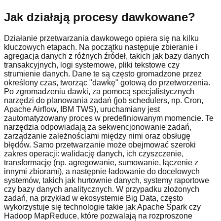
Jak działają procesy dawkowane?
Działanie przetwarzania dawkowego opiera się na kilku
kluczowych etapach. Na początku następuje zbieranie i
agregacja danych z różnych źródeł, takich jak bazy danych
transakcyjnych, logi systemowe, pliki tekstowe czy
strumienie danych. Dane te są często gromadzone przez
określony czas, tworząc "dawkę" gotową do przetworzenia.
Po zgromadzeniu dawki, za pomocą specjalistycznych
narzędzi do planowania zadań (job schedulers, np. Cron,
Apache Airflow, IBM TWS), uruchamiany jest
zautomatyzowany proces w predefiniowanym momencie. Te
narzędzia odpowiadają za sekwencjonowanie zadań,
zarządzanie zależnościami między nimi oraz obsługę
błędów. Samo przetwarzanie może obejmować szeroki
zakres operacji: walidację danych, ich czyszczenie,
transformację (np. agregowanie, sumowanie, łączenie z
innymi zbiorami), a następnie ładowanie do docelowych
systemów, takich jak hurtownie danych, systemy raportowe
czy bazy danych analitycznych. W przypadku złożonych
zadań, na przykład w ekosystemie Big Data, często
wykorzystuje się technologie takie jak Apache Spark czy
Hadoop MapReduce, które pozwalają na rozproszone