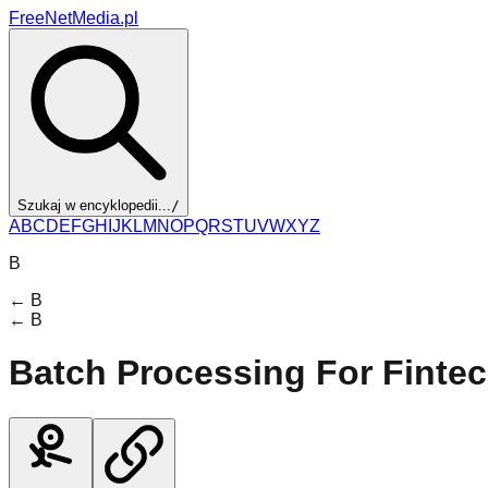
FreeNetMedia.pl
Szukaj w encyklopedii...
/
A
B
C
D
E
F
G
H
I
J
K
L
M
N
O
P
Q
R
S
T
U
V
W
X
Y
Z
B
←
B
←
B
Batch Processing For Finte