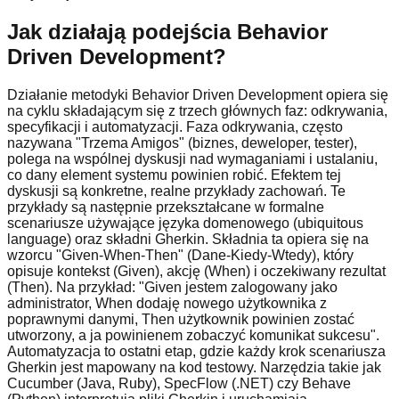
Jak działają podejścia Behavior
Driven Development?
Działanie metodyki Behavior Driven Development opiera się
na cyklu składającym się z trzech głównych faz: odkrywania,
specyfikacji i automatyzacji. Faza odkrywania, często
nazywana "Trzema Amigos" (biznes, deweloper, tester),
polega na wspólnej dyskusji nad wymaganiami i ustalaniu,
co dany element systemu powinien robić. Efektem tej
dyskusji są konkretne, realne przykłady zachowań. Te
przykłady są następnie przekształcane w formalne
scenariusze używające języka domenowego (ubiquitous
language) oraz składni Gherkin. Składnia ta opiera się na
wzorcu "Given-When-Then" (Dane-Kiedy-Wtedy), który
opisuje kontekst (Given), akcję (When) i oczekiwany rezultat
(Then). Na przykład: "Given jestem zalogowany jako
administrator, When dodaję nowego użytkownika z
poprawnymi danymi, Then użytkownik powinien zostać
utworzony, a ja powinienem zobaczyć komunikat sukcesu".
Automatyzacja to ostatni etap, gdzie każdy krok scenariusza
Gherkin jest mapowany na kod testowy. Narzędzia takie jak
Cucumber (Java, Ruby), SpecFlow (.NET) czy Behave