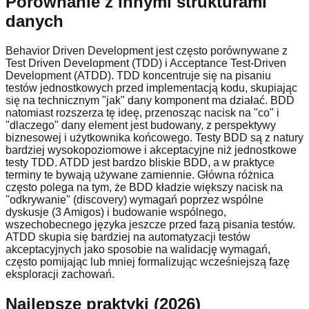
Porównanie z innymi strukturami
danych
Behavior Driven Development jest często porównywane z
Test Driven Development (TDD) i Acceptance Test-Driven
Development (ATDD). TDD koncentruje się na pisaniu
testów jednostkowych przed implementacją kodu, skupiając
się na technicznym "jak" dany komponent ma działać. BDD
natomiast rozszerza tę ideę, przenosząc nacisk na "co" i
"dlaczego" dany element jest budowany, z perspektywy
biznesowej i użytkownika końcowego. Testy BDD są z natury
bardziej wysokopoziomowe i akceptacyjne niż jednostkowe
testy TDD. ATDD jest bardzo bliskie BDD, a w praktyce
terminy te bywają używane zamiennie. Główna różnica
często polega na tym, że BDD kładzie większy nacisk na
"odkrywanie" (discovery) wymagań poprzez wspólne
dyskusje (3 Amigos) i budowanie wspólnego,
wszechobecnego języka jeszcze przed fazą pisania testów.
ATDD skupia się bardziej na automatyzacji testów
akceptacyjnych jako sposobie na walidację wymagań,
często pomijając lub mniej formalizując wcześniejszą fazę
eksploracji zachowań.
Najlepsze praktyki (2026)