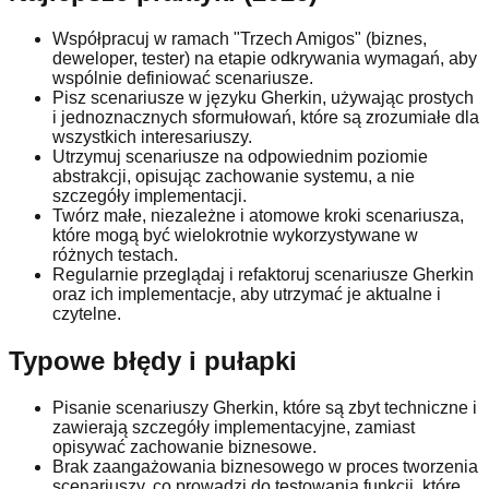
Współpracuj w ramach "Trzech Amigos" (biznes,
deweloper, tester) na etapie odkrywania wymagań, aby
wspólnie definiować scenariusze.
Pisz scenariusze w języku Gherkin, używając prostych
i jednoznacznych sformułowań, które są zrozumiałe dla
wszystkich interesariuszy.
Utrzymuj scenariusze na odpowiednim poziomie
abstrakcji, opisując zachowanie systemu, a nie
szczegóły implementacji.
Twórz małe, niezależne i atomowe kroki scenariusza,
które mogą być wielokrotnie wykorzystywane w
różnych testach.
Regularnie przeglądaj i refaktoruj scenariusze Gherkin
oraz ich implementacje, aby utrzymać je aktualne i
czytelne.
Typowe błędy i pułapki
Pisanie scenariuszy Gherkin, które są zbyt techniczne i
zawierają szczegóły implementacyjne, zamiast
opisywać zachowanie biznesowe.
Brak zaangażowania biznesowego w proces tworzenia
scenariuszy, co prowadzi do testowania funkcji, które