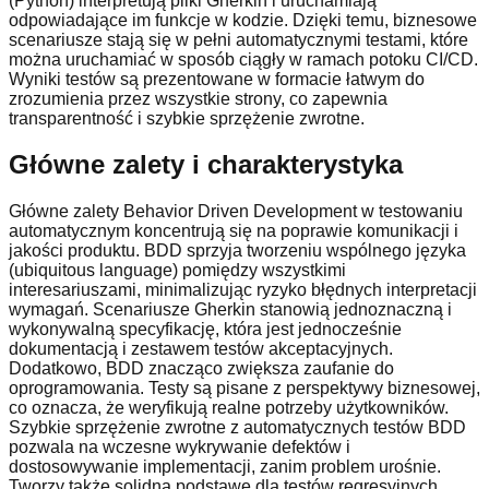
(Python) interpretują pliki Gherkin i uruchamiają
odpowiadające im funkcje w kodzie. Dzięki temu, biznesowe
scenariusze stają się w pełni automatycznymi testami, które
można uruchamiać w sposób ciągły w ramach potoku CI/CD.
Wyniki testów są prezentowane w formacie łatwym do
zrozumienia przez wszystkie strony, co zapewnia
transparentność i szybkie sprzężenie zwrotne.
Główne zalety i charakterystyka
Główne zalety Behavior Driven Development w testowaniu
automatycznym koncentrują się na poprawie komunikacji i
jakości produktu. BDD sprzyja tworzeniu wspólnego języka
(ubiquitous language) pomiędzy wszystkimi
interesariuszami, minimalizując ryzyko błędnych interpretacji
wymagań. Scenariusze Gherkin stanowią jednoznaczną i
wykonywalną specyfikację, która jest jednocześnie
dokumentacją i zestawem testów akceptacyjnych.
Dodatkowo, BDD znacząco zwiększa zaufanie do
oprogramowania. Testy są pisane z perspektywy biznesowej,
co oznacza, że weryfikują realne potrzeby użytkowników.
Szybkie sprzężenie zwrotne z automatycznych testów BDD
pozwala na wczesne wykrywanie defektów i
dostosowywanie implementacji, zanim problem urośnie.
Tworzy także solidną podstawę dla testów regresyjnych,