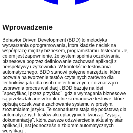
Wprowadzenie
Behavior Driven Development (BDD) to metodyka
wytwarzania oprogramowania, która kładzie nacisk na
współpracę między biznesem, programistami i testerami. Jej
celem jest zapewnienie, że system spełnia oczekiwania
biznesowe poprzez definiowanie zachowań aplikacji z
perspektywy użytkownika. W kontekście testowania
automatycznego, BDD stanowi potężne narzędzie, które
pozwala na tworzenie testów czytelnych zarówno dla
techników, jak i dla osób nietechnicznych, co znacząco
usprawnia proces walidacji. BDD bazuje na idei
"specyfikacji przez przykład", gdzie wymagania biznesowe
są przekształcane w konkretne scenariusze testowe, które
opisują oczekiwane zachowanie systemu w prostym,
zrozumiałem języku. Te scenariusze stają się podstawą dla
automatycznych testów akceptacyjnych, tworząc "żyjącą
dokumentację", która zawsze odzwierciedla aktualny stan
aplikacji i jest jednocześnie zbiorem automatycznych
weryfikacji.