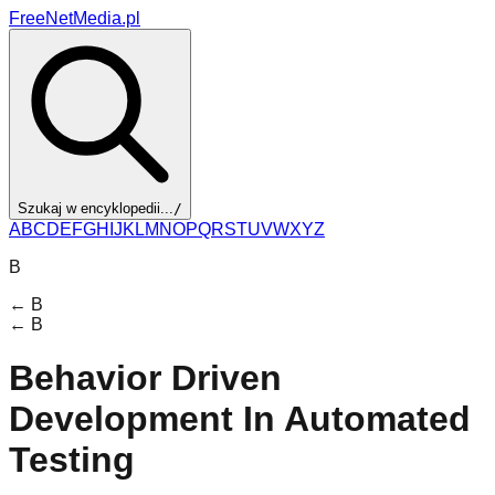
FreeNetMedia.pl
Szukaj w encyklopedii...
/
A
B
C
D
E
F
G
H
I
J
K
L
M
N
O
P
Q
R
S
T
U
V
W
X
Y
Z
B
←
B
←
B
Behavior Driven
Development In Automated
Testing