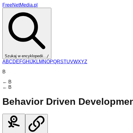
FreeNetMedia.pl
Szukaj w encyklopedii...
/
A
B
C
D
E
F
G
H
I
J
K
L
M
N
O
P
Q
R
S
T
U
V
W
X
Y
Z
B
←
B
←
B
Behavior Driven Developme