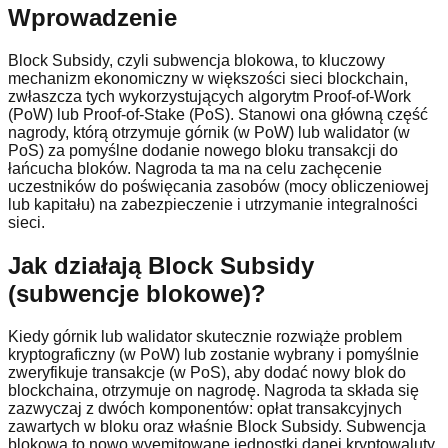
Wprowadzenie
Block Subsidy, czyli subwencja blokowa, to kluczowy
mechanizm ekonomiczny w większości sieci blockchain,
zwłaszcza tych wykorzystujących algorytm Proof-of-Work
(PoW) lub Proof-of-Stake (PoS). Stanowi ona główną część
nagrody, którą otrzymuje górnik (w PoW) lub walidator (w
PoS) za pomyślne dodanie nowego bloku transakcji do
łańcucha bloków. Nagroda ta ma na celu zachęcenie
uczestników do poświęcania zasobów (mocy obliczeniowej
lub kapitału) na zabezpieczenie i utrzymanie integralności
sieci.
Jak działają Block Subsidy
(subwencje blokowe)?
Kiedy górnik lub walidator skutecznie rozwiąże problem
kryptograficzny (w PoW) lub zostanie wybrany i pomyślnie
zweryfikuje transakcje (w PoS), aby dodać nowy blok do
blockchaina, otrzymuje on nagrodę. Nagroda ta składa się
zazwyczaj z dwóch komponentów: opłat transakcyjnych
zawartych w bloku oraz właśnie Block Subsidy. Subwencja
blokowa to nowo wyemitowane jednostki danej kryptowaluty,