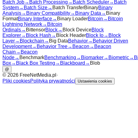
Batch Job
→
Batch Processing
→
Batch Scheduler
→
Batch
System
→
Batch Size
→
Batch Transfer
Binary
Binary
Analysis
→
Binary Compatibility
→
Binary Data
→
Binary
Format
Binary Interface
→
Binary Loader
Bitcoin
→
Bitcoin
Lightning Network
→
Bitcoin
Ordinals
→
Bittensor
Block
→
Block Device
Block
Explorer
→
Block Hash
→
Block Header
Block Io
→
Block
Layer
→
Blockchain
→
Big Data
Behavior
→
Behavior Driven
Development
→
Behavior Tree
→
Beacon
→
Beacon
Chain
→
Beacon
Node
→
Benchmark
Benchmarking
→
Biomarker
→
Biometric
→
B
Box
→
Black Box Testing
→
Blackboard
→
Blob
@
©
2026
FreeNetMedia.pl
·
Pliki cookies
Polityka prywatności
Ustawienia cookies