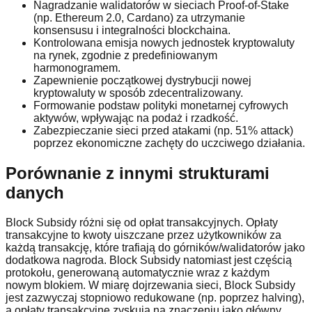
Nagradzanie walidatorów w sieciach Proof-of-Stake
(np. Ethereum 2.0, Cardano) za utrzymanie
konsensusu i integralności blockchaina.
Kontrolowana emisja nowych jednostek kryptowaluty
na rynek, zgodnie z predefiniowanym
harmonogramem.
Zapewnienie początkowej dystrybucji nowej
kryptowaluty w sposób zdecentralizowany.
Formowanie podstaw polityki monetarnej cyfrowych
aktywów, wpływając na podaż i rzadkość.
Zabezpieczanie sieci przed atakami (np. 51% attack)
poprzez ekonomiczne zachęty do uczciwego działania.
Porównanie z innymi strukturami
danych
Block Subsidy różni się od opłat transakcyjnych. Opłaty
transakcyjne to kwoty uiszczane przez użytkowników za
każdą transakcję, które trafiają do górników/walidatorów jako
dodatkowa nagroda. Block Subsidy natomiast jest częścią
protokołu, generowaną automatycznie wraz z każdym
nowym blokiem. W miarę dojrzewania sieci, Block Subsidy
jest zazwyczaj stopniowo redukowane (np. poprzez halving),
a opłaty transakcyjne zyskują na znaczeniu jako główny