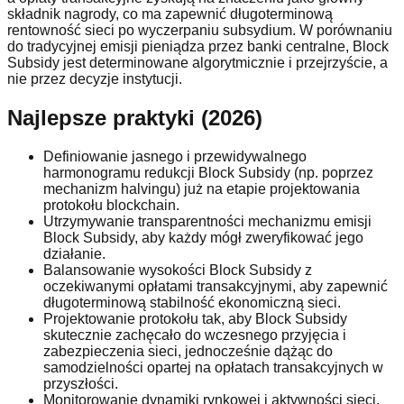
składnik nagrody, co ma zapewnić długoterminową
rentowność sieci po wyczerpaniu subsydium. W porównaniu
do tradycyjnej emisji pieniądza przez banki centralne, Block
Subsidy jest determinowane algorytmicznie i przejrzyście, a
nie przez decyzje instytucji.
Najlepsze praktyki (2026)
Definiowanie jasnego i przewidywalnego
harmonogramu redukcji Block Subsidy (np. poprzez
mechanizm halvingu) już na etapie projektowania
protokołu blockchain.
Utrzymywanie transparentności mechanizmu emisji
Block Subsidy, aby każdy mógł zweryfikować jego
działanie.
Balansowanie wysokości Block Subsidy z
oczekiwanymi opłatami transakcyjnymi, aby zapewnić
długoterminową stabilność ekonomiczną sieci.
Projektowanie protokołu tak, aby Block Subsidy
skutecznie zachęcało do wczesnego przyjęcia i
zabezpieczenia sieci, jednocześnie dążąc do
samodzielności opartej na opłatach transakcyjnych w
przyszłości.
Monitorowanie dynamiki rynkowej i aktywności sieci,