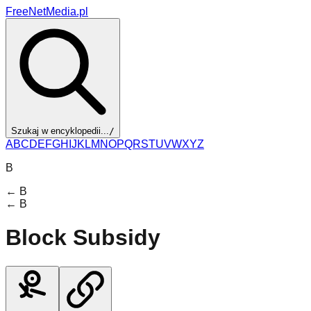
FreeNetMedia.pl
Szukaj w encyklopedii...
/
A
B
C
D
E
F
G
H
I
J
K
L
M
N
O
P
Q
R
S
T
U
V
W
X
Y
Z
B
←
B
←
B
Block Subsidy