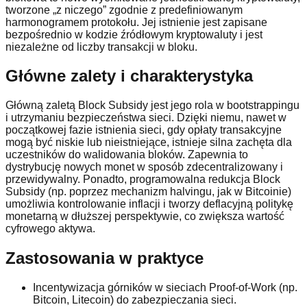
tworzone „z niczego” zgodnie z predefiniowanym
harmonogramem protokołu. Jej istnienie jest zapisane
bezpośrednio w kodzie źródłowym kryptowaluty i jest
niezależne od liczby transakcji w bloku.
Główne zalety i charakterystyka
Główną zaletą Block Subsidy jest jego rola w bootstrappingu
i utrzymaniu bezpieczeństwa sieci. Dzięki niemu, nawet w
początkowej fazie istnienia sieci, gdy opłaty transakcyjne
mogą być niskie lub nieistniejące, istnieje silna zachęta dla
uczestników do walidowania bloków. Zapewnia to
dystrybucję nowych monet w sposób zdecentralizowany i
przewidywalny. Ponadto, programowalna redukcja Block
Subsidy (np. poprzez mechanizm halvingu, jak w Bitcoinie)
umożliwia kontrolowanie inflacji i tworzy deflacyjną politykę
monetarną w dłuższej perspektywie, co zwiększa wartość
cyfrowego aktywa.
Zastosowania w praktyce
Incentywizacja górników w sieciach Proof-of-Work (np.
Bitcoin, Litecoin) do zabezpieczania sieci.