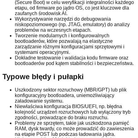
(Secure Boot) w celu weryfikacji integralności każdego
etapu, od firmware po jądro OS, co jest kluczowe dla
zaufanych środowisk AI.
Wykorzystywanie narzędzi do debugowania
niskopoziomowego (np. JTAG, emulatory) do analizy
problemów na wczesnych etapach.
Tworzenie modularnych i konfigurowalnych
bootloaderów, które pozwalają na elastyczne
zarządzanie różnymi konfiguracjami sprzętowymi i
systemami operacyjnymi.
Dokładne testowanie i walidacja kodu firmware oraz
bootloaderów pod kątem stabilności i bezpieczeństwa.
Typowe błędy i pułapki
Uszkodzony sektor rozruchowy (MBR/GPT) lub plik
konfiguracyjny bootloadera, uniemożliwiający
załadowanie systemu.
Niewłaściwa konfiguracja BIOS/UEFI, np. błędna
kolejność urządzeń rozruchowych lub wyłączony tryb
zgodności, prowadzące do braku rozruchu.
Problemy ze sprzętem, takie jak uszkodzona pamięć
RAM, dysk twardy, co może prowadzić do zawieszenia
na etapie POST lub podczas ładowania jądra.