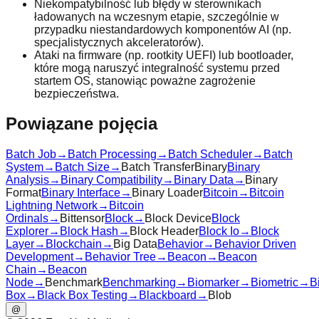
Niekompatybilność lub błędy w sterownikach
ładowanych na wczesnym etapie, szczególnie w
przypadku niestandardowych komponentów AI (np.
specjalistycznych akceleratorów).
Ataki na firmware (np. rootkity UEFI) lub bootloader,
które mogą naruszyć integralność systemu przed
startem OS, stanowiąc poważne zagrożenie
bezpieczeństwa.
Powiązane pojęcia
Batch Job
→
Batch Processing
→
Batch Scheduler
→
Batch
System
→
Batch Size
→
Batch Transfer
Binary
Binary
Analysis
→
Binary Compatibility
→
Binary Data
→
Binary
Format
Binary Interface
→
Binary Loader
Bitcoin
→
Bitcoin
Lightning Network
→
Bitcoin
Ordinals
→
Bittensor
Block
→
Block Device
Block
Explorer
→
Block Hash
→
Block Header
Block Io
→
Block
Layer
→
Blockchain
→
Big Data
Behavior
→
Behavior Driven
Development
→
Behavior Tree
→
Beacon
→
Beacon
Chain
→
Beacon
Node
→
Benchmark
Benchmarking
→
Biomarker
→
Biometric
→
B
Box
→
Black Box Testing
→
Blackboard
→
Blob
@