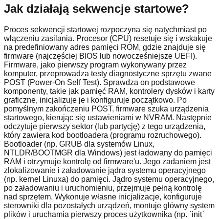
Jak działają sekwencje startowe?
Proces sekwencji startowej rozpoczyna się natychmiast po
włączeniu zasilania. Procesor (CPU) resetuje się i wskakuje
na predefiniowany adres pamięci ROM, gdzie znajduje się
firmware (najczęściej BIOS lub nowocześniejsze UEFI).
Firmware, jako pierwszy program wykonywany przez
komputer, przeprowadza testy diagnostyczne sprzętu zwane
POST (Power-On Self Test). Sprawdza on podstawowe
komponenty, takie jak pamięć RAM, kontrolery dysków i karty
graficzne, inicjalizuje je i konfiguruje początkowo. Po
pomyślnym zakończeniu POST, firmware szuka urządzenia
startowego, kierując się ustawieniami w NVRAM. Następnie
odczytuje pierwszy sektor (lub partycję) z tego urządzenia,
który zawiera kod bootloadera (programu rozruchowego).
Bootloader (np. GRUB dla systemów Linux,
NTLDR/BOOTMGR dla Windows) jest ładowany do pamięci
RAM i otrzymuje kontrolę od firmware'u. Jego zadaniem jest
zlokalizowanie i załadowanie jądra systemu operacyjnego
(np. kernel Linuxa) do pamięci. Jądro systemu operacyjnego,
po załadowaniu i uruchomieniu, przejmuje pełną kontrolę
nad sprzętem. Wykonuje własne inicjalizacje, konfiguruje
sterowniki dla pozostałych urządzeń, montuje główny system
plików i uruchamia pierwszy proces użytkownika (np. `init`