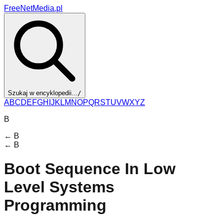
FreeNetMedia.pl
Szukaj w encyklopedii...
/
A
B
C
D
E
F
G
H
I
J
K
L
M
N
O
P
Q
R
S
T
U
V
W
X
Y
Z
B
←
B
←
B
Boot Sequence In Low
Level Systems
Programming