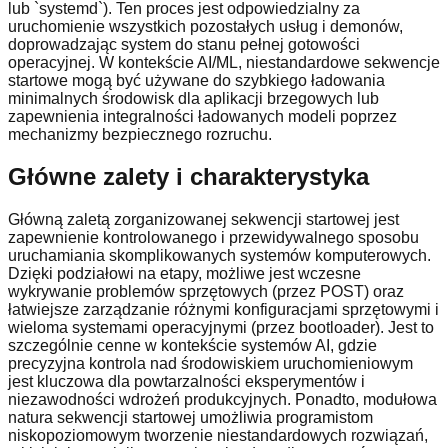
lub `systemd`). Ten proces jest odpowiedzialny za
uruchomienie wszystkich pozostałych usług i demonów,
doprowadzając system do stanu pełnej gotowości
operacyjnej. W kontekście AI/ML, niestandardowe sekwencje
startowe mogą być używane do szybkiego ładowania
minimalnych środowisk dla aplikacji brzegowych lub
zapewnienia integralności ładowanych modeli poprzez
mechanizmy bezpiecznego rozruchu.
Główne zalety i charakterystyka
Główną zaletą zorganizowanej sekwencji startowej jest
zapewnienie kontrolowanego i przewidywalnego sposobu
uruchamiania skomplikowanych systemów komputerowych.
Dzięki podziałowi na etapy, możliwe jest wczesne
wykrywanie problemów sprzętowych (przez POST) oraz
łatwiejsze zarządzanie różnymi konfiguracjami sprzętowymi i
wieloma systemami operacyjnymi (przez bootloader). Jest to
szczególnie cenne w kontekście systemów AI, gdzie
precyzyjna kontrola nad środowiskiem uruchomieniowym
jest kluczowa dla powtarzalności eksperymentów i
niezawodności wdrożeń produkcyjnych. Ponadto, modułowa
natura sekwencji startowej umożliwia programistom
niskopoziomowym tworzenie niestandardowych rozwiązań,