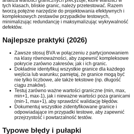
analiza wartości granicznych precyzuje, które wartości w
tych klasach, bliskie granic, należy przetestować. Razem
tworzą potężne narzędzie do projektowania efektywnych i
kompleksowych zestawów przypadków testowych,
minimalizując redundancję i maksymalizując wykrywalność
defektów.
Najlepsze praktyki (2026)
Zawsze stosuj BVA w połączeniu z partycjonowaniem
na klasy równoważności, aby zapewnić kompleksowe
pokrycie zarówno zakresów, jak i ich granic.
Dokładnie identyfikuj wszystkie granice dla każdego
wejścia lub warunku; pamiętaj, że granice mogą być
nie tylko liczbowe, ale także tekstowe (np. długość
ciągu znaków).
Testuj zarówno ważne wartości graniczne (min, max,
min+1, max-1), jak i nieważne wartości poza granicami
(min-1, max+1), aby sprawdzić walidację błędów.
Dokumentuj wszystkie zidentyfikowane granice i
odpowiadające im przypadki testowe, aby zapewnić
przejrzystość i powtarzalność testów.
Typowe błędy i pułapki