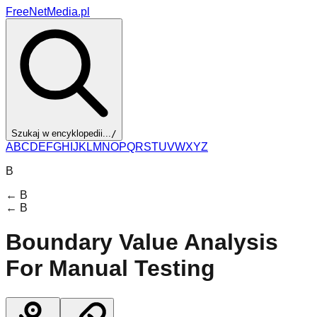
FreeNetMedia.pl
Szukaj w encyklopedii...
/
A
B
C
D
E
F
G
H
I
J
K
L
M
N
O
P
Q
R
S
T
U
V
W
X
Y
Z
B
←
B
←
B
Boundary Value Analysis
For Manual Testing