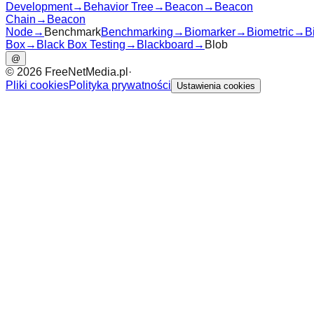
Development
→
Behavior Tree
→
Beacon
→
Beacon
Chain
→
Beacon
Node
→
Benchmark
Benchmarking
→
Biomarker
→
Biometric
→
B
Box
→
Black Box Testing
→
Blackboard
→
Blob
@
©
2026
FreeNetMedia.pl
·
Pliki cookies
Polityka prywatności
Ustawienia cookies