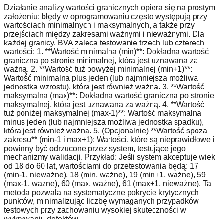
Działanie analizy wartości granicznych opiera się na prostym
założeniu: błędy w oprogramowaniu często występują przy
wartościach minimalnych i maksymalnych, a także przy
przejściach między zakresami ważnymi i nieważnymi. Dla
każdej granicy, BVA zaleca testowanie trzech lub czterech
wartości: 1. **Wartość minimalna (min)**: Dokładna wartość
graniczna po stronie minimalnej, która jest uznawana za
ważną. 2. **Wartość tuż powyżej minimalnej (min+1)**:
Wartość minimalna plus jeden (lub najmniejsza możliwa
jednostka wzrostu), która jest również ważna. 3. **Wartość
maksymalna (max)**: Dokładna wartość graniczna po stronie
maksymalnej, która jest uznawana za ważną. 4. **Wartość
tuż poniżej maksymalnej (max-1)**: Wartość maksymalna
minus jeden (lub najmniejsza możliwa jednostka spadku),
która jest również ważna. 5. (Opcjonalnie) **Wartość spoza
zakresu** (min-1 i max+1): Wartości, które są nieprawidłowe i
powinny być odrzucone przez system, testujące jego
mechanizmy walidacji. Przykład: Jeśli system akceptuje wiek
od 18 do 60 lat, wartościami do przetestowania będą: 17
(min-1, nieważne), 18 (min, ważne), 19 (min+1, ważne), 59
(max-1, ważne), 60 (max, ważne), 61 (max+1, nieważne). Ta
metoda pozwala na systematyczne pokrycie krytycznych
punktów, minimalizując liczbę wymaganych przypadków
testowych przy zachowaniu wysokiej skuteczności w
wykrywaniu defektów.