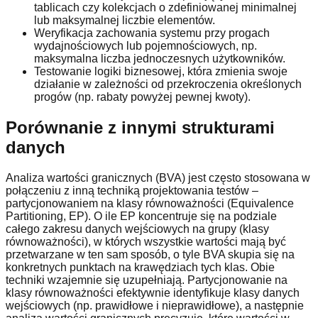
tablicach czy kolekcjach o zdefiniowanej minimalnej
lub maksymalnej liczbie elementów.
Weryfikacja zachowania systemu przy progach
wydajnościowych lub pojemnościowych, np.
maksymalna liczba jednoczesnych użytkowników.
Testowanie logiki biznesowej, która zmienia swoje
działanie w zależności od przekroczenia określonych
progów (np. rabaty powyżej pewnej kwoty).
Porównanie z innymi strukturami
danych
Analiza wartości granicznych (BVA) jest często stosowana w
połączeniu z inną techniką projektowania testów –
partycjonowaniem na klasy równoważności (Equivalence
Partitioning, EP). O ile EP koncentruje się na podziale
całego zakresu danych wejściowych na grupy (klasy
równoważności), w których wszystkie wartości mają być
przetwarzane w ten sam sposób, o tyle BVA skupia się na
konkretnych punktach na krawędziach tych klas. Obie
techniki wzajemnie się uzupełniają. Partycjonowanie na
klasy równoważności efektywnie identyfikuje klasy danych
wejściowych (np. prawidłowe i nieprawidłowe), a następnie