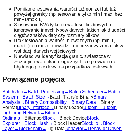
Pomijanie testowania wartości tuż poniżej lub tuż
powyżej granicy (np. testowanie tylko min i max, bez
min+1/max-1).
Stosowanie BVA tylko do wartości liczbowych i
ignorowanie innych typów danych, takich jak długości
ciągów znaków, daty czy rozmiary plików.
Brak testowania wartości nieważnych (np. min-1,
max+1), co może prowadzić do niezauważenia luk w
walidacji danych wejściowych.
Niewłaściwa identyfikacja granic, zwłaszcza w
złożonych warunkach logicznych, co prowadzi do
błędnego projektowania przypadków testowych.
Powiązane pojęcia
Batch Job
→
Batch Processing
→
Batch Scheduler
→
Batch
System
→
Batch Size
→
Batch Transfer
Binary
Binary
Analysis
→
Binary Compatibility
→
Binary Data
→
Binary
Format
Binary Interface
→
Binary Loader
Bitcoin
→
Bitcoin
Lightning Network
→
Bitcoin
Ordinals
→
Bittensor
Block
→
Block Device
Block
Explorer
→
Block Hash
→
Block Header
Block Io
→
Block
Layer
→
Blockchain
→
Big Data
Behavior
→
Behavior Driven