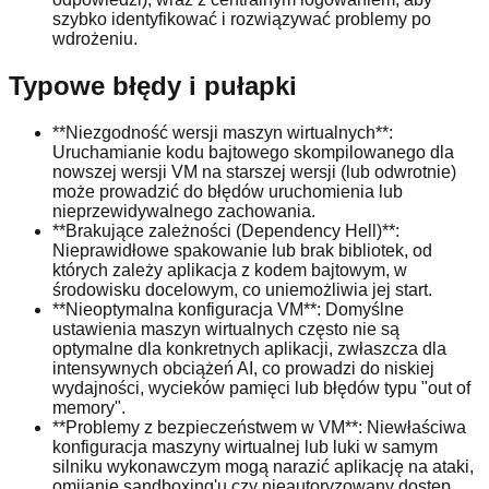
szybko identyfikować i rozwiązywać problemy po
wdrożeniu.
Typowe błędy i pułapki
**Niezgodność wersji maszyn wirtualnych**:
Uruchamianie kodu bajtowego skompilowanego dla
nowszej wersji VM na starszej wersji (lub odwrotnie)
może prowadzić do błędów uruchomienia lub
nieprzewidywalnego zachowania.
**Brakujące zależności (Dependency Hell)**:
Nieprawidłowe spakowanie lub brak bibliotek, od
których zależy aplikacja z kodem bajtowym, w
środowisku docelowym, co uniemożliwia jej start.
**Nieoptymalna konfiguracja VM**: Domyślne
ustawienia maszyn wirtualnych często nie są
optymalne dla konkretnych aplikacji, zwłaszcza dla
intensywnych obciążeń AI, co prowadzi do niskiej
wydajności, wycieków pamięci lub błędów typu "out of
memory".
**Problemy z bezpieczeństwem w VM**: Niewłaściwa
konfiguracja maszyny wirtualnej lub luki w samym
silniku wykonawczym mogą narazić aplikację na ataki,
omijanie sandboxing'u czy nieautoryzowany dostęp.