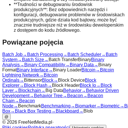
**Trudności w debugowaniu środowisk
produkcyjnych**: Bez odpowiednich narzędzi i
konfiguracji, debugowanie problemów w środowiskach
produkcyjnych, gdzie działa kod bajtowy, może być
znacznie trudniejsze niż w środowisku deweloperskim
z dostępem do kodu źródłowego.
Powiązane pojęcia
Batch Job
→
Batch Processing
→
Batch Scheduler
→
Batch
System
→
Batch Size
→
Batch Transfer
Binary
Binary
Analysis
→
Binary Compatibility
→
Binary Data
→
Binary
Format
Binary Interface
→
Binary Loader
Bitcoin
→
Bitcoin
Lightning Network
→
Bitcoin
Ordinals
→
Bittensor
Block
→
Block Device
Block
Explorer
→
Block Hash
→
Block Header
Block Io
→
Block
Layer
→
Blockchain
→
Big Data
Behavior
→
Behavior Driven
Development
→
Behavior Tree
→
Beacon
→
Beacon
Chain
→
Beacon
Node
→
Benchmark
Benchmarking
→
Biomarker
→
Biometric
→
B
Box
→
Black Box Testing
→
Blackboard
→
Blob
@
©
2026
FreeNetMedia.pl
·
Pliki cookies
Polityka prywatności
Ustawienia cookies