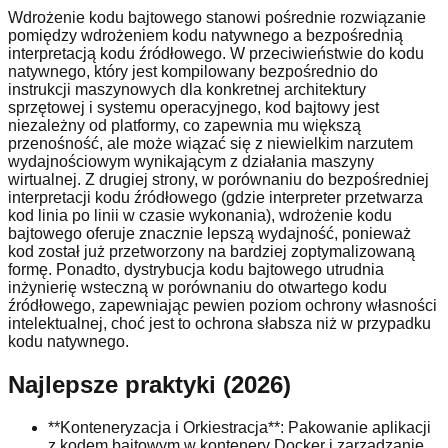
Wdrożenie kodu bajtowego stanowi pośrednie rozwiązanie
pomiędzy wdrożeniem kodu natywnego a bezpośrednią
interpretacją kodu źródłowego. W przeciwieństwie do kodu
natywnego, który jest kompilowany bezpośrednio do
instrukcji maszynowych dla konkretnej architektury
sprzętowej i systemu operacyjnego, kod bajtowy jest
niezależny od platformy, co zapewnia mu większą
przenośność, ale może wiązać się z niewielkim narzutem
wydajnościowym wynikającym z działania maszyny
wirtualnej. Z drugiej strony, w porównaniu do bezpośredniej
interpretacji kodu źródłowego (gdzie interpreter przetwarza
kod linia po linii w czasie wykonania), wdrożenie kodu
bajtowego oferuje znacznie lepszą wydajność, ponieważ
kod został już przetworzony na bardziej zoptymalizowaną
formę. Ponadto, dystrybucja kodu bajtowego utrudnia
inżynierię wsteczną w porównaniu do otwartego kodu
źródłowego, zapewniając pewien poziom ochrony własności
intelektualnej, choć jest to ochrona słabsza niż w przypadku
kodu natywnego.
Najlepsze praktyki (2026)
**Konteneryzacja i Orkiestracja**: Pakowanie aplikacji
z kodem bajtowym w kontenery Docker i zarządzanie