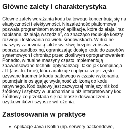
Główne zalety i charakterystyka
Główne zalety wdrażania kodu bajtowego koncentrują się na
elastyczności i efektywności. Niezależność platformowa
pozwala programistom tworzyć aplikacje, które działają "raz
napisane, działają wszędzie", co znacząco redukuje koszty
rozwoju i testowania na wielu środowiskach. Wirtualne
maszyny zapewniają także warstwę bezpieczeństwa
poprzez sandboxing, ograniczając dostęp kodu do zasobów
systemowych i chroniąc przed złośliwym oprogramowaniem.
Ponadto, wirtualne maszyny często implementują
zaawansowane techniki optymalizacji, takie jak kompilacja
JIT (Just-In-Time), która analizuje i optymalizuje często
używane fragmenty kodu bajtowego w czasie wykonania,
potencjalnie osiągając wydajność zbliżoną do kodu
natywnego. Kod bajtowy jest zazwyczaj mniejszy niż kod
źródłowy i szybszy w uruchamianiu niż interpretowany kod
źródłowy, co przekłada się na lepsze doświadczenia
użytkowników i szybsze wdrożenia.
Zastosowania w praktyce
Aplikacje Java i Kotlin (np. serwery backendowe,