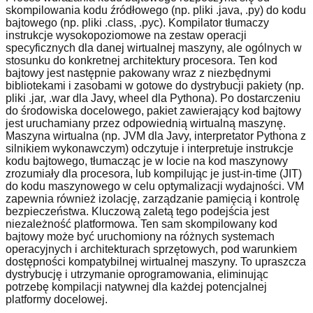
skompilowania kodu źródłowego (np. pliki .java, .py) do kodu
bajtowego (np. pliki .class, .pyc). Kompilator tłumaczy
instrukcje wysokopoziomowe na zestaw operacji
specyficznych dla danej wirtualnej maszyny, ale ogólnych w
stosunku do konkretnej architektury procesora. Ten kod
bajtowy jest następnie pakowany wraz z niezbędnymi
bibliotekami i zasobami w gotowe do dystrybucji pakiety (np.
pliki .jar, .war dla Javy, wheel dla Pythona). Po dostarczeniu
do środowiska docelowego, pakiet zawierający kod bajtowy
jest uruchamiany przez odpowiednią wirtualną maszynę.
Maszyna wirtualna (np. JVM dla Javy, interpretator Pythona z
silnikiem wykonawczym) odczytuje i interpretuje instrukcje
kodu bajtowego, tłumacząc je w locie na kod maszynowy
zrozumiały dla procesora, lub kompilując je just-in-time (JIT)
do kodu maszynowego w celu optymalizacji wydajności. VM
zapewnia również izolację, zarządzanie pamięcią i kontrolę
bezpieczeństwa. Kluczową zaletą tego podejścia jest
niezależność platformowa. Ten sam skompilowany kod
bajtowy może być uruchomiony na różnych systemach
operacyjnych i architekturach sprzętowych, pod warunkiem
dostępności kompatybilnej wirtualnej maszyny. To upraszcza
dystrybucję i utrzymanie oprogramowania, eliminując
potrzebę kompilacji natywnej dla każdej potencjalnej
platformy docelowej.