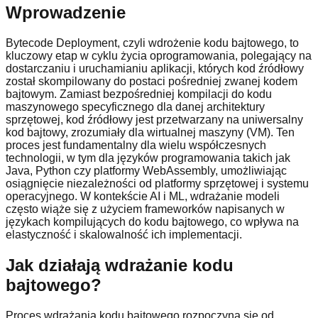
Wprowadzenie
Bytecode Deployment, czyli wdrożenie kodu bajtowego, to
kluczowy etap w cyklu życia oprogramowania, polegający na
dostarczaniu i uruchamianiu aplikacji, których kod źródłowy
został skompilowany do postaci pośredniej zwanej kodem
bajtowym. Zamiast bezpośredniej kompilacji do kodu
maszynowego specyficznego dla danej architektury
sprzętowej, kod źródłowy jest przetwarzany na uniwersalny
kod bajtowy, zrozumiały dla wirtualnej maszyny (VM). Ten
proces jest fundamentalny dla wielu współczesnych
technologii, w tym dla języków programowania takich jak
Java, Python czy platformy WebAssembly, umożliwiając
osiągnięcie niezależności od platformy sprzętowej i systemu
operacyjnego. W kontekście AI i ML, wdrażanie modeli
często wiąże się z użyciem frameworków napisanych w
językach kompilujących do kodu bajtowego, co wpływa na
elastyczność i skalowalność ich implementacji.
Jak działają wdrażanie kodu
bajtowego?
Proces wdrażania kodu bajtowego rozpoczyna się od