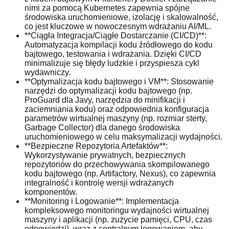
nimi za pomocą Kubernetes zapewnia spójne
środowiska uruchomieniowe, izolację i skalowalność,
co jest kluczowe w nowoczesnym wdrażaniu AI/ML.
**Ciągła Integracja/Ciągłe Dostarczanie (CI/CD)**:
Automatyzacja kompilacji kodu źródłowego do kodu
bajtowego, testowania i wdrażania. Dzięki CI/CD
minimalizuje się błędy ludzkie i przyspiesza cykl
wydawniczy.
**Optymalizacja kodu bajtowego i VM**: Stosowanie
narzędzi do optymalizacji kodu bajtowego (np.
ProGuard dla Javy, narzędzia do minifikacji i
zaciemniania kodu) oraz odpowiednia konfiguracja
parametrów wirtualnej maszyny (np. rozmiar sterty,
Garbage Collector) dla danego środowiska
uruchomieniowego w celu maksymalizacji wydajności.
**Bezpieczne Repozytoria Artefaktów**:
Wykorzystywanie prywatnych, bezpiecznych
repozytoriów do przechowywania skompilowanego
kodu bajtowego (np. Artifactory, Nexus), co zapewnia
integralność i kontrolę wersji wdrażanych
komponentów.
**Monitoring i Logowanie**: Implementacja
kompleksowego monitoringu wydajności wirtualnej
maszyny i aplikacji (np. zużycie pamięci, CPU, czas
odpowiedzi), wraz z centralnym logowaniem, aby