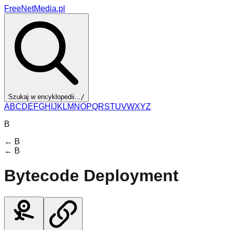
FreeNetMedia.pl
Szukaj w encyklopedii...
/
A
B
C
D
E
F
G
H
I
J
K
L
M
N
O
P
Q
R
S
T
U
V
W
X
Y
Z
B
←
B
←
B
Bytecode Deployment