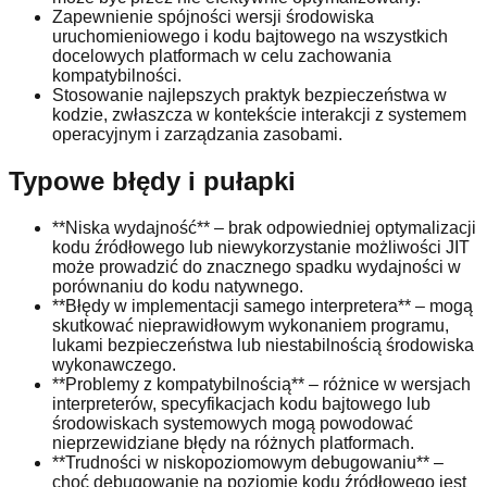
Zapewnienie spójności wersji środowiska
uruchomieniowego i kodu bajtowego na wszystkich
docelowych platformach w celu zachowania
kompatybilności.
Stosowanie najlepszych praktyk bezpieczeństwa w
kodzie, zwłaszcza w kontekście interakcji z systemem
operacyjnym i zarządzania zasobami.
Typowe błędy i pułapki
**Niska wydajność** – brak odpowiedniej optymalizacji
kodu źródłowego lub niewykorzystanie możliwości JIT
może prowadzić do znacznego spadku wydajności w
porównaniu do kodu natywnego.
**Błędy w implementacji samego interpretera** – mogą
skutkować nieprawidłowym wykonaniem programu,
lukami bezpieczeństwa lub niestabilnością środowiska
wykonawczego.
**Problemy z kompatybilnością** – różnice w wersjach
interpreterów, specyfikacjach kodu bajtowego lub
środowiskach systemowych mogą powodować
nieprzewidziane błędy na różnych platformach.
**Trudności w niskopoziomowym debugowaniu** –
choć debugowanie na poziomie kodu źródłowego jest