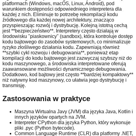
platformach (Windows, macOS, Linux, Android), pod
warunkiem dostępności odpowiedniego interpretera dla
każdej z nich. Eliminuje to potrzebę rekompilacji kodu
źródłowego dla każdej nowej architektury, znacząco
przyspieszając rozwój i dystrybucję. Kolejną istotną cechą
jest **bezpieczeństwo**. Interpretery często działają w
środowisku "piaskownicy" (sandbox), która kontroluje dostęp
kodu bajtowego do zasobów systemowych, co minimalizuje
ryzyko złośliwego działania kodu. Zapewniają również
**szybki cykl rozwoju i debugowania**, ponieważ etap
kompilacji do kodu bajtowego jest zazwyczaj szybszy niż do
kodu maszynowego, a środowiska interpretowane oferują
zaawansowane możliwości dynamicznego debugowania.
Dodatkowo, kod bajtowy jest często **bardziej kompaktowy**
niż natywny kod maszynowy, co ułatwia jego dystrybucję i
transmisję.
Zastosowania w praktyce
Maszyna Wirtualna Javy (JVM) dla języka Java, Kotlin i
innych języków opartych na JVM.
Interpreter CPython dla języka Python, który wykonuje
pliki .pyc (Python bytecode).
Common Language Runtime (CLR) dla platformy .NET,