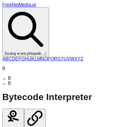
FreeNetMedia.pl
Szukaj w encyklopedii...
/
A
B
C
D
E
F
G
H
I
J
K
L
M
N
O
P
Q
R
S
T
U
V
W
X
Y
Z
B
←
B
←
B
Bytecode Interpreter