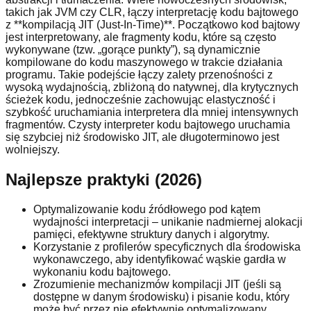
takich jak JVM czy CLR, łączy interpretację kodu bajtowego
z **kompilacją JIT (Just-In-Time)**. Początkowo kod bajtowy
jest interpretowany, ale fragmenty kodu, które są często
wykonywane (tzw. „gorące punkty”), są dynamicznie
kompilowane do kodu maszynowego w trakcie działania
programu. Takie podejście łączy zalety przenośności z
wysoką wydajnością, zbliżoną do natywnej, dla krytycznych
ścieżek kodu, jednocześnie zachowując elastyczność i
szybkość uruchamiania interpretera dla mniej intensywnych
fragmentów. Czysty interpreter kodu bajtowego uruchamia
się szybciej niż środowisko JIT, ale długoterminowo jest
wolniejszy.
Najlepsze praktyki (2026)
Optymalizowanie kodu źródłowego pod kątem
wydajności interpretacji – unikanie nadmiernej alokacji
pamięci, efektywne struktury danych i algorytmy.
Korzystanie z profilerów specyficznych dla środowiska
wykonawczego, aby identyfikować wąskie gardła w
wykonaniu kodu bajtowego.
Zrozumienie mechanizmów kompilacji JIT (jeśli są
dostępne w danym środowisku) i pisanie kodu, który
może być przez nie efektywnie optymalizowany.