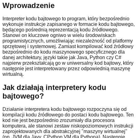
Wprowadzenie
Interpreter kodu bajtowego to program, który bezpośrednio
wykonuje instrukcje zapisanego w formacie kodu bajtowego,
będącego pośrednią reprezentacją kodu źródłowego.
Stanowi on kluczowe ogniwo w wielu środowiskach
programistycznych, umożliwiając niezależność od platformy
sprzętowej i systemowej. Zamiast kompilować kod źródłowy
bezpośrednio do kodu maszynowego specyficznego dla
danej architektury, języki takie jak Java, Python czy C#
najpierw przekształcają go w uniwersalny kod bajtowy, który
następnie jest interpretowany przez odpowiednią maszynę
wirtualną.
Jak działają interpretery kodu
bajtowego?
Działanie interpretera kodu bajtowego rozpoczyna się od
kompilacji kodu źródłowego do postaci kodu bajtowego. Ten
kod nie jest bezpośrednio zrozumiały dla procesora
komputera, ale stanowi zestaw niskopoziomowych instrukcji
zaprojektowanych dla abstrakcyjnej "maszyny wirtualnej"
(np. JVM dla Javy, CPython VM dla Pythona). Następnie,