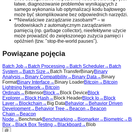
łatwe, diagnozowanie problemów wynikających z
samego wykonania lub optymalizacji kodu bajtowego
może być skomplikowane bez odpowiednich narzędzi.
**Niewłaściwe zarządzanie zasobami** – w
środowiskach z automatycznym zarządzaniem
pamięcią (np. garbage collector), nieefektywne użycie
może prowadzić do zwiększonego zużycia pamięci i
opóźnień (tzw. "stop-the-world pauses").
Powiązane pojęcia
Batch Job
→
Batch Processing
→
Batch Scheduler
→
Batch
System
→
Batch Size
→
Batch Transfer
Binary
Binary
Analysis
→
Binary Compatibility
→
Binary Data
→
Binary
Format
Binary Interface
→
Binary Loader
Bitcoin
→
Bitcoin
Lightning Network
→
Bitcoin
Ordinals
→
Bittensor
Block
→
Block Device
Block
Explorer
→
Block Hash
→
Block Header
Block Io
→
Block
Layer
→
Blockchain
→
Big Data
Behavior
→
Behavior Driven
Development
→
Behavior Tree
→
Beacon
→
Beacon
Chain
→
Beacon
Node
→
Benchmark
Benchmarking
→
Biomarker
→
Biometric
→
B
Box
→
Black Box Testing
→
Blackboard
→
Blob
@