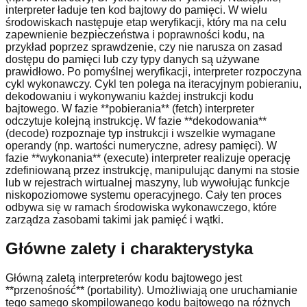
interpreter ładuje ten kod bajtowy do pamięci. W wielu
środowiskach następuje etap weryfikacji, który ma na celu
zapewnienie bezpieczeństwa i poprawności kodu, na
przykład poprzez sprawdzenie, czy nie narusza on zasad
dostępu do pamięci lub czy typy danych są używane
prawidłowo. Po pomyślnej weryfikacji, interpreter rozpoczyna
cykl wykonawczy. Cykl ten polega na iteracyjnym pobieraniu,
dekodowaniu i wykonywaniu każdej instrukcji kodu
bajtowego. W fazie **pobierania** (fetch) interpreter
odczytuje kolejną instrukcję. W fazie **dekodowania**
(decode) rozpoznaje typ instrukcji i wszelkie wymagane
operandy (np. wartości numeryczne, adresy pamięci). W
fazie **wykonania** (execute) interpreter realizuje operację
zdefiniowaną przez instrukcję, manipulując danymi na stosie
lub w rejestrach wirtualnej maszyny, lub wywołując funkcje
niskopoziomowe systemu operacyjnego. Cały ten proces
odbywa się w ramach środowiska wykonawczego, które
zarządza zasobami takimi jak pamięć i wątki.
Główne zalety i charakterystyka
Główną zaletą interpreterów kodu bajtowego jest
**przenośność** (portability). Umożliwiają one uruchamianie
tego samego skompilowanego kodu bajtowego na różnych