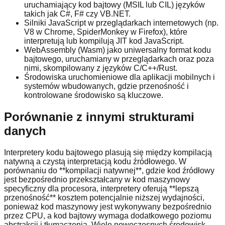
uruchamiający kod bajtowy (MSIL lub CIL) języków
takich jak C#, F# czy VB.NET.
Silniki JavaScript w przeglądarkach internetowych (np.
V8 w Chrome, SpiderMonkey w Firefox), które
interpretują lub kompilują JIT kod JavaScript.
WebAssembly (Wasm) jako uniwersalny format kodu
bajtowego, uruchamiany w przeglądarkach oraz poza
nimi, skompilowany z języków C/C++/Rust.
Środowiska uruchomieniowe dla aplikacji mobilnych i
systemów wbudowanych, gdzie przenośność i
kontrolowane środowisko są kluczowe.
Porównanie z innymi strukturami
danych
Interpretery kodu bajtowego plasują się między kompilacją
natywną a czystą interpretacją kodu źródłowego. W
porównaniu do **kompilacji natywnej**, gdzie kod źródłowy
jest bezpośrednio przekształcany w kod maszynowy
specyficzny dla procesora, interpretery oferują **lepszą
przenośność** kosztem potencjalnie niższej wydajności,
ponieważ kod maszynowy jest wykonywany bezpośrednio
przez CPU, a kod bajtowy wymaga dodatkowego poziomu
abstrakcji i tłumaczenia. Wiele nowoczesnych środowisk,