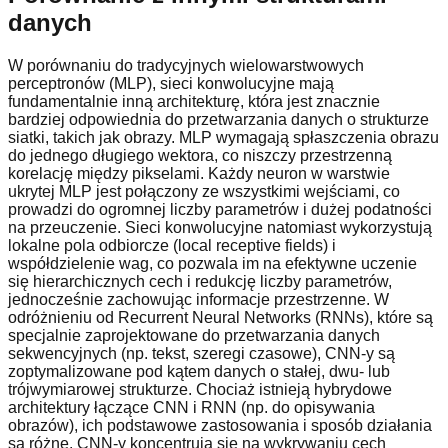
danych
W porównaniu do tradycyjnych wielowarstwowych
perceptronów (MLP), sieci konwolucyjne mają
fundamentalnie inną architekturę, która jest znacznie
bardziej odpowiednia do przetwarzania danych o strukturze
siatki, takich jak obrazy. MLP wymagają spłaszczenia obrazu
do jednego długiego wektora, co niszczy przestrzenną
korelację między pikselami. Każdy neuron w warstwie
ukrytej MLP jest połączony ze wszystkimi wejściami, co
prowadzi do ogromnej liczby parametrów i dużej podatności
na przeuczenie. Sieci konwolucyjne natomiast wykorzystują
lokalne pola odbiorcze (local receptive fields) i
współdzielenie wag, co pozwala im na efektywne uczenie
się hierarchicznych cech i redukcję liczby parametrów,
jednocześnie zachowując informacje przestrzenne. W
odróżnieniu od Recurrent Neural Networks (RNNs), które są
specjalnie zaprojektowane do przetwarzania danych
sekwencyjnych (np. tekst, szeregi czasowe), CNN-y są
zoptymalizowane pod kątem danych o stałej, dwu- lub
trójwymiarowej strukturze. Chociaż istnieją hybrydowe
architektury łączące CNN i RNN (np. do opisywania
obrazów), ich podstawowe zastosowania i sposób działania
są różne. CNN-y koncentrują się na wykrywaniu cech