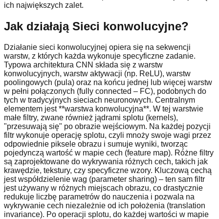
ich największych zalet.
Jak działają Sieci konwolucyjne?
Działanie sieci konwolucyjnej opiera się na sekwencji
warstw, z których każda wykonuje specyficzne zadanie.
Typowa architektura CNN składa się z warstw
konwolucyjnych, warstw aktywacji (np. ReLU), warstw
poolingowych (pula) oraz na końcu jednej lub więcej warstw
w pełni połączonych (fully connected – FC), podobnych do
tych w tradycyjnych sieciach neuronowych. Centralnym
elementem jest **warstwa konwolucyjna**. W tej warstwie
małe filtry, zwane również jądrami splotu (kernels),
"przesuwają się" po obrazie wejściowym. Na każdej pozycji
filtr wykonuje operację splotu, czyli mnoży swoje wagi przez
odpowiednie piksele obrazu i sumuje wyniki, tworząc
pojedynczą wartość w mapie cech (feature map). Różne filtry
są zaprojektowane do wykrywania różnych cech, takich jak
krawędzie, tekstury, czy specyficzne wzory. Kluczową cechą
jest współdzielenie wag (parameter sharing) – ten sam filtr
jest używany w różnych miejscach obrazu, co drastycznie
redukuje liczbę parametrów do nauczenia i pozwala na
wykrywanie cech niezależnie od ich położenia (translation
invariance). Po operacji splotu, do każdej wartości w mapie