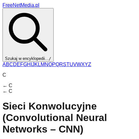
FreeNetMedia.pl
Szukaj w encyklopedii...
/
A
B
C
D
E
F
G
H
I
J
K
L
M
N
O
P
Q
R
S
T
U
V
W
X
Y
Z
C
←
C
←
C
Sieci Konwolucyjne
(Convolutional Neural
Networks – CNN)