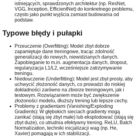
istniejących, sprawdzonych architektur (np. ResNet,
VGG, Inception, EfficientNet) do konkretnego problemu,
często jako punkt wyjścia zamiast budowania od
podstaw.
Typowe błędy i pułapki
Przeuczenie (Overfitting): Model zbyt dobrze
zapamiętuje dane treningowe, tracąc zdolność
generalizacji do nowych, niewidzianych danych.
Zapobieganie to m.in. augmentacja danych, dropout,
regularyzacja L1/L2, wcześniejsze zatrzymywanie
treningu.
Niedouczenie (Underfitting): Model jest zbyt prosty, aby
uchwycić złożoność danych, co prowadzi do niskiej
dokładności zarówno na zbiorze treningowym, jak i
testowym. Rozwiązaniem może być zwiększenie
złożoności modelu, dłuższy trening lub lepsze cechy.
Problemy z gradientami (Vanishing/Exploding
Gradients): W głębokich sieciach gradienty mogą
zanikać (stają się zbyt małe) lub eksplodować (stają się
zbyt duże), co utrudnia efektywny trening. ReLU, Batch
Normalization, techniki inicjalizacji wag (np. He,
Xavier) pomagają w ich stabilizacji.