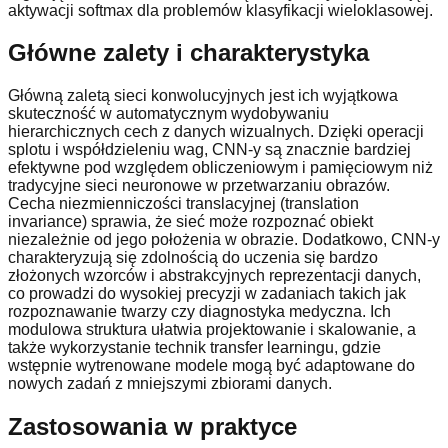
aktywacji softmax dla problemów klasyfikacji wieloklasowej.
Główne zalety i charakterystyka
Główną zaletą sieci konwolucyjnych jest ich wyjątkowa
skuteczność w automatycznym wydobywaniu
hierarchicznych cech z danych wizualnych. Dzięki operacji
splotu i współdzieleniu wag, CNN-y są znacznie bardziej
efektywne pod względem obliczeniowym i pamięciowym niż
tradycyjne sieci neuronowe w przetwarzaniu obrazów.
Cecha niezmienniczości translacyjnej (translation
invariance) sprawia, że sieć może rozpoznać obiekt
niezależnie od jego położenia w obrazie. Dodatkowo, CNN-y
charakteryzują się zdolnością do uczenia się bardzo
złożonych wzorców i abstrakcyjnych reprezentacji danych,
co prowadzi do wysokiej precyzji w zadaniach takich jak
rozpoznawanie twarzy czy diagnostyka medyczna. Ich
modulowa struktura ułatwia projektowanie i skalowanie, a
także wykorzystanie technik transfer learningu, gdzie
wstępnie wytrenowane modele mogą być adaptowane do
nowych zadań z mniejszymi zbiorami danych.
Zastosowania w praktyce