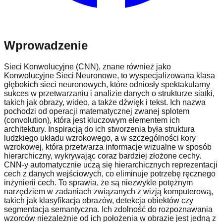
Wprowadzenie
Sieci Konwolucyjne (CNN), znane również jako
Konwolucyjne Sieci Neuronowe, to wyspecjalizowana klasa
głębokich sieci neuronowych, które odniosły spektakularny
sukces w przetwarzaniu i analizie danych o strukturze siatki,
takich jak obrazy, wideo, a także dźwięk i tekst. Ich nazwa
pochodzi od operacji matematycznej zwanej splotem
(convolution), która jest kluczowym elementem ich
architektury. Inspiracją do ich stworzenia była struktura
ludzkiego układu wzrokowego, a w szczególności kory
wzrokowej, która przetwarza informacje wizualne w sposób
hierarchiczny, wykrywając coraz bardziej złożone cechy.
CNN-y automatycznie uczą się hierarchicznych reprezentacji
cech z danych wejściowych, co eliminuje potrzebę ręcznego
inżynierii cech. To sprawia, że są niezwykle potężnym
narzędziem w zadaniach związanych z wizją komputerową,
takich jak klasyfikacja obrazów, detekcja obiektów czy
segmentacja semantyczna. Ich zdolność do rozpoznawania
wzorców niezależnie od ich położenia w obrazie jest jedną z