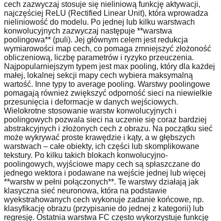
cech zazwyczaj stosuje się nieliniową funkcję aktywacji,
najczęściej ReLU (Rectified Linear Unit), która wprowadza
nieliniowość do modelu. Po jednej lub kilku warstwach
konwolucyjnych zazwyczaj następuje **warstwa
poolingowa** (puli). Jej głównym celem jest redukcja
wymiarowości map cech, co pomaga zmniejszyć złożoność
obliczeniową, liczbę parametrów i ryzyko przeuczenia.
Najpopularniejszym typem jest max pooling, który dla każdej
małej, lokalnej sekcji mapy cech wybiera maksymalną
wartość. Inne typy to average pooling. Warstwy poolingowe
pomagają również zwiększyć odporność sieci na niewielkie
przesunięcia i deformacje w danych wejściowych.
Wielokrotne stosowanie warstw konwolucyjnych i
poolingowych pozwala sieci na uczenie się coraz bardziej
abstrakcyjnych i złożonych cech z obrazu. Na początku sieć
może wykrywać proste krawędzie i kąty, a w głębszych
warstwach – całe obiekty, ich części lub skomplikowane
tekstury. Po kilku takich blokach konwolucyjno-
poolingowych, wyjściowe mapy cech są spłaszczane do
jednego wektora i podawane na wejście jednej lub więcej
**warstw w pełni połączonych**. Te warstwy działają jak
klasyczna sieć neuronowa, która na podstawie
wyekstrahowanych cech wykonuje zadanie końcowe, np.
klasyfikację obrazu (przypisanie do jednej z kategorii) lub
regresję. Ostatnia warstwa FC często wykorzystuje funkcję