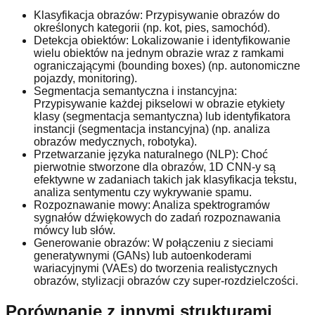
Klasyfikacja obrazów: Przypisywanie obrazów do
określonych kategorii (np. kot, pies, samochód).
Detekcja obiektów: Lokalizowanie i identyfikowanie
wielu obiektów na jednym obrazie wraz z ramkami
ograniczającymi (bounding boxes) (np. autonomiczne
pojazdy, monitoring).
Segmentacja semantyczna i instancyjna:
Przypisywanie każdej pikselowi w obrazie etykiety
klasy (segmentacja semantyczna) lub identyfikatora
instancji (segmentacja instancyjna) (np. analiza
obrazów medycznych, robotyka).
Przetwarzanie języka naturalnego (NLP): Choć
pierwotnie stworzone dla obrazów, 1D CNN-y są
efektywne w zadaniach takich jak klasyfikacja tekstu,
analiza sentymentu czy wykrywanie spamu.
Rozpoznawanie mowy: Analiza spektrogramów
sygnałów dźwiękowych do zadań rozpoznawania
mówcy lub słów.
Generowanie obrazów: W połączeniu z sieciami
generatywnymi (GANs) lub autoenkoderami
wariacyjnymi (VAEs) do tworzenia realistycznych
obrazów, stylizacji obrazów czy super-rozdzielczości.
Porównanie z innymi strukturami