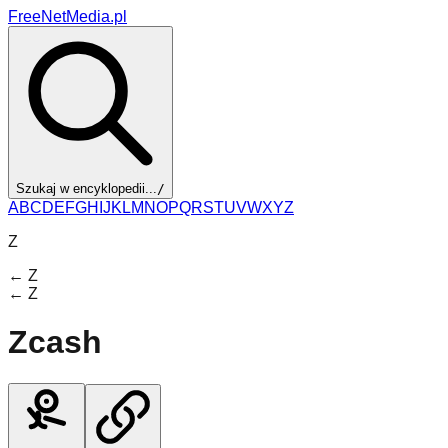
FreeNetMedia.pl
Szukaj w encyklopedii...
/
A
B
C
D
E
F
G
H
I
J
K
L
M
N
O
P
Q
R
S
T
U
V
W
X
Y
Z
Z
←
Z
←
Z
Zcash