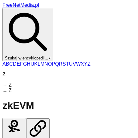
FreeNetMedia.pl
Szukaj w encyklopedii...
/
A
B
C
D
E
F
G
H
I
J
K
L
M
N
O
P
Q
R
S
T
U
V
W
X
Y
Z
Z
←
Z
←
Z
zkEVM